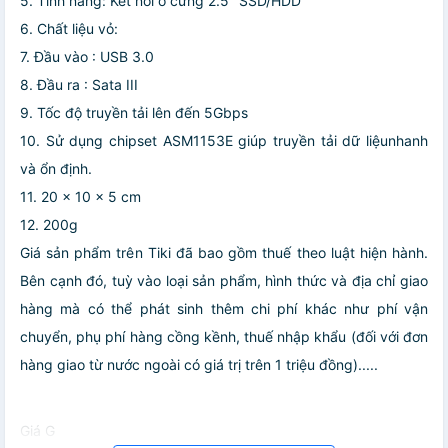
5. Tính năng: Kết nối ổ cứng 2.5" SSD/HDD
6. Chất liệu vỏ:
7. Đầu vào : USB 3.0
8. Đầu ra : Sata III
9. Tốc độ truyền tải lên đến 5Gbps
10. Sử dụng chipset ASM1153E giúp truyền tải dữ liệunhanh
và ổn định.
11. 20 x 10 x 5 cm
12. 200g
Giá sản phẩm trên Tiki đã bao gồm thuế theo luật hiện hành.
Bên cạnh đó, tuỳ vào loại sản phẩm, hình thức và địa chỉ giao
hàng mà có thể phát sinh thêm chi phí khác như phí vận
chuyển, phụ phí hàng cồng kềnh, thuế nhập khẩu (đối với đơn
hàng giao từ nước ngoài có giá trị trên 1 triệu đồng).....
Giá G