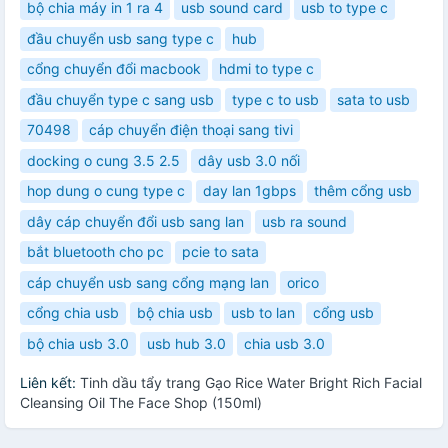
bộ chia máy in 1 ra 4
usb sound card
usb to type c
đầu chuyển usb sang type c
hub
cổng chuyển đổi macbook
hdmi to type c
đầu chuyển type c sang usb
type c to usb
sata to usb
70498
cáp chuyển điện thoại sang tivi
docking o cung 3.5 2.5
dây usb 3.0 nối
hop dung o cung type c
day lan 1gbps
thêm cổng usb
dây cáp chuyển đổi usb sang lan
usb ra sound
bắt bluetooth cho pc
pcie to sata
cáp chuyển usb sang cổng mạng lan
orico
cổng chia usb
bộ chia usb
usb to lan
cổng usb
bộ chia usb 3.0
usb hub 3.0
chia usb 3.0
Liên kết:
Tinh dầu tẩy trang Gạo Rice Water Bright Rich Facial
Cleansing Oil The Face Shop (150ml)