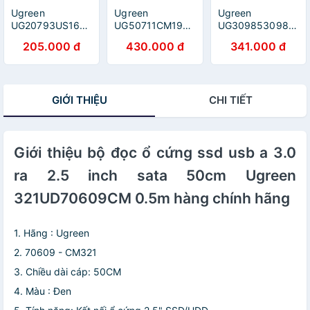
Ugreen
Ugreen
Ugreen
UG20793US167TK
UG50711CM190TK
UG3098530985TK
1M màu Đen Cáp
1M Bộ chuyển
1M màu đen card
205.000 đ
430.000 đ
341.000 đ
tín hiệu chuyển
USB âm thanh 7.1
mạng usb có
đổi USB 2.0 sang
hỗ trợ Loa + Mic
thêm cổng micro
DB25 âm cao
- HÀNG CHÍNH
dùng cho Fire TV
cấp - HÀNG
HÃNG
Stick 4K All New
GIỚI THIỆU
CHI TIẾT
CHÍNH HÃNG
Fire TV 2017
Chromecast
Google Home
Mini - HÀNG
Giới thiệu bộ đọc ổ cứng ssd usb a 3.0
CHÍNH HÃNG
ra 2.5 inch sata 50cm Ugreen
321UD70609CM 0.5m hàng chính hãng
1. Hãng : Ugreen
2. 70609 - CM321
3. Chiều dài cáp: 50CM
4. Màu : Đen