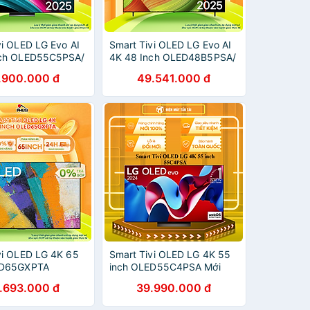
vi OLED LG Evo AI
Smart Tivi OLED LG Evo AI
nch OLED55C5PSA/
4K 48 Inch OLED48B5PSA/
 OLED65C5PSA/ 77
55 Inch OLED55B5PSA/ 65
.900.000 đ
49.541.000 đ
ED77C5PSA/ 83
Inch OLED65B5PSA/ 77
ED83C5PSA - Hàng
Inch OLED77B5PSA - Hàng
ng
Chính Hãng
vi OLED LG 4K 65
Smart Tivi OLED LG 4K 55
ED65GXPTA
inch OLED55C4PSA Mới
2024 - Hàng chính hãng -
.693.000 đ
39.990.000 đ
Giao HCM và 1 số tỉnh thành