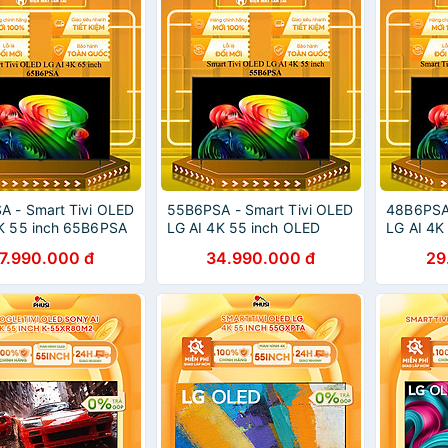
 - Smart Tivi OLED
55B6PSA - Smart Tivi OLED
48B6PSA 
K 55 inch 65B6PSA
LG AI 4K 55 inch OLED
LG AI 4K
 2026 - HÀNG
55B6PSA - RA MẮT 2026 -
RA MẮT 
7.990.000 đ
34.990.000 đ
29
HÃNG - GIAO HCM
HÀNG CHÍNH HÃNG - GIAO
CHÍNH H
HCM