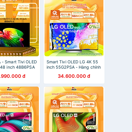
- Smart Tivi OLED
Smart Tivi OLED LG 4K 55
 48 inch 48B6PSA
inch 55G2PSA - Hàng chính
2026 - HÀNG
hãng - Chỉ giao HCM
.990.000 đ
34.600.000 đ
ÃNG - GIAO HCM