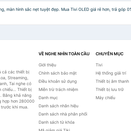
ng, màn hình sắc nẹt tuyệt đẹp. Mua Tivi OLED giá rẻ hơn, trả góp 0%
VỀ NGHE NHÌN TOÀN CẦU
CHUYÊN MỤC
Giới thiệu
Tivi
cả các thiết bị
Chính sách bảo mật
Hệ thống giải trí
Loa, Streaming,
Điều khoản sử dụng
Thiết bị âm thanh
anh, Tai nghe có
chiếu... Thiết bị
Miễn trừ trách nhiệm
Thiết bị lưu trữ
.. Bằng khả năng
Danh mục
Máy chiếu
ng hợp hơn 280000
Danh sách nhãn hiệu
 trước khi mua.
Danh sách nhà phân phối
Danh sách từ khóa
Mã giảm giá Tiki