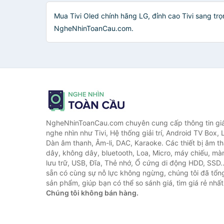
Mua Tivi Oled chính hãng LG, đỉnh cao Tivi sang trọ
NgheNhinToanCau.com.
NgheNhinToanCau.com chuyên cung cấp thông tin giá 
nghe nhìn như Tivi, Hệ thống giải trí, Android TV Box, 
Dàn âm thanh, Âm-li, DAC, Karaoke. Các thiết bị âm th
dây, không dây, bluetooth, Loa, Micro, máy chiếu, màn 
lưu trữ, USB, Đĩa, Thẻ nhớ, Ổ cứng di động HDD, SSD.
sẵn có cùng sự nỗ lực không ngừng, chúng tôi đã tổ
sản phẩm, giúp bạn có thể so sánh giá, tìm giá rẻ nhất
Chúng tôi không bán hàng.