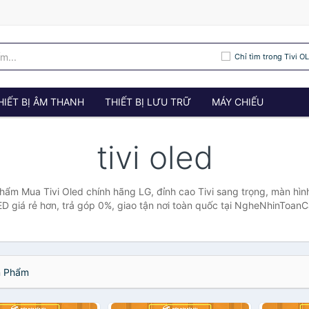
Chỉ tìm trong Tivi O
HIẾT BỊ ÂM THANH
THIẾT BỊ LƯU TRỮ
MÁY CHIẾU
tivi oled
phẩm Mua Tivi Oled chính hãng LG, đỉnh cao Tivi sang trọng, màn hìn
ED giá rẻ hơn, trả góp 0%, giao tận nơi toàn quốc tại NgheNhinToan
 Phẩm