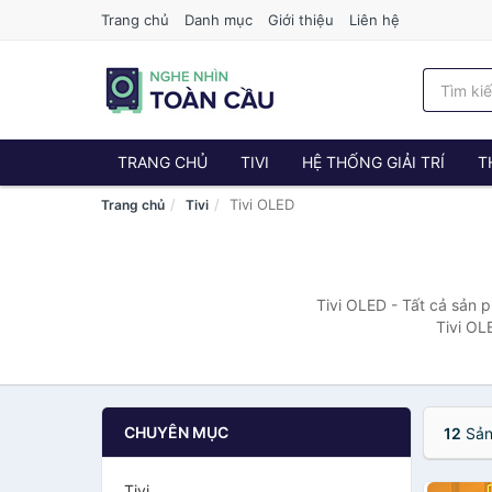
Trang chủ
Danh mục
Giới thiệu
Liên hệ
TRANG CHỦ
TIVI
HỆ THỐNG GIẢI TRÍ
T
Tivi OLED
Trang chủ
Tivi
Tivi OLED - Tất cả sản 
Tivi OL
CHUYÊN MỤC
12
Sản
Tivi