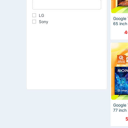
LG
Google 
Sony
65 inc
inch K
4
Chính H
Google 
77 inch
2022
5