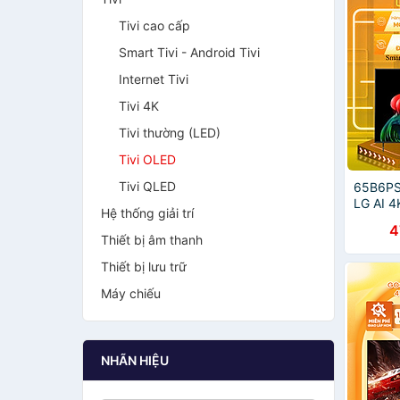
Tivi cao cấp
Smart Tivi - Android Tivi
Internet Tivi
Tivi 4K
Tivi thường (LED)
Tivi OLED
Tivi QLED
65B6PSA
LG AI 4
Hệ thống giải trí
RA MẮT
4
CHÍNH 
Thiết bị âm thanh
Thiết bị lưu trữ
Máy chiếu
NHÃN HIỆU