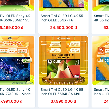
Tivi OLED Sony 4K
Smart Tivi OLED LG 4K 55
Smart Ti
h K-65XR80M2 / 55
inch OLED55GXPTA
4K 55 I
-55XR80M2, Hàng
65 Inch
6.469.000 đ
24.500.000 đ
63
ãng, Mới 100
Inch OL
Inch OL
Chính Hã
Tivi OLED Sony 4K
Smart Tivi OLED LG 4K 65
Smart Ti
 XR-77A80K - Model
inch OLED65B4PSA Mới
inch OL
2024 - Hàng chính hãng -
7.991.000 đ
37.990.000 đ
24
Giao HCM và 1 số tỉnh thành