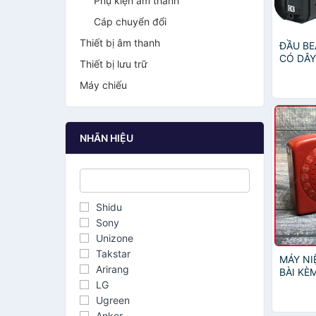
Phụ kiện âm thanh
Cáp chuyển đổi
Thiết bị âm thanh
ĐẦU B
CÓ DÂ
Thiết bị lưu trữ
Máy chiếu
NHÃN HIỆU
Shidu
Sony
Unizone
Takstar
MÁY NI
Arirang
BÀI KÈ
LG
6361
Ugreen
Anker