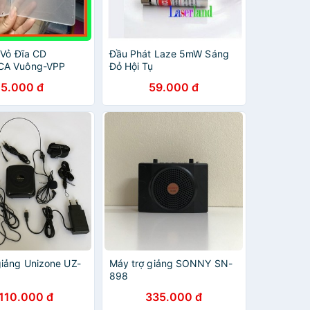
 Vỏ Đĩa CD
Đầu Phát Laze 5mW Sáng
CA Vuông-VPP
Đỏ Hội Tụ
ú
5.000 đ
59.000 đ
giảng Unizone UZ-
Máy trợ giảng SONNY SN-
898
.110.000 đ
335.000 đ