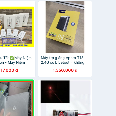
êu Tốt ✅Máy Niệm
Máy trợ giảng Aporo T18
Hon - Máy Niệm
2.4G có bluetooth, không
dây, loa to rõ, không rút rít -
117.000 đ
1.350.000 đ
Nhập khẩu Chính Hãng