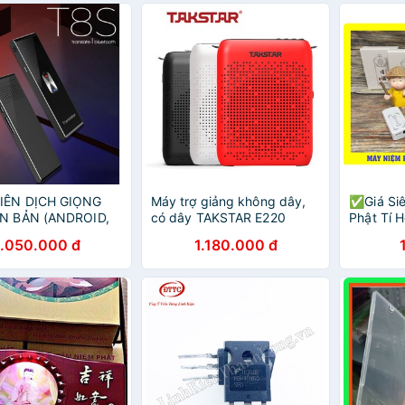
IÊN DỊCH GIỌNG
Máy trợ giảng không dây,
✅Giá Si
ĂN BẢN (ANDROID,
có dây TAKSTAR E220
Phật Tí 
Home and Garden
trọng lượng 195g, phù hợp
Phật Mini
1.050.000 đ
1.180.000 đ
giáo viên, hướng dẫn viên -
BẢO HÀNH 1 NĂM