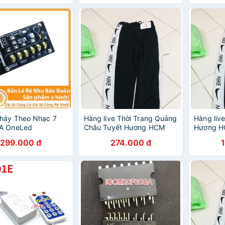
háy Theo Nhạc 7
Hàng live Thời Trang Quảng
Hàng liv
A OneLed
Châu Tuyết Hương HCM
Hương 
299.000 đ
274.000 đ