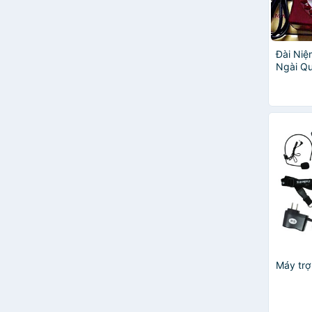
Đài Niệ
Ngài Qu
tỏa hào
Máy trợ