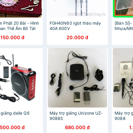
m Phật 20 Bài - Hình
FGH40N60 Igbt tháo máy
[Bán Sỉ]-
an Thế Âm Bồ Tát
40A 600V
Nhựa/MI
 quang
Thanh T
150.000 đ
20.000 đ
 giảng daile Q6
Máy trợ giảng Unizone UZ-
Máy trợ 
9088S
9088
500.000 đ
680.000 đ
1