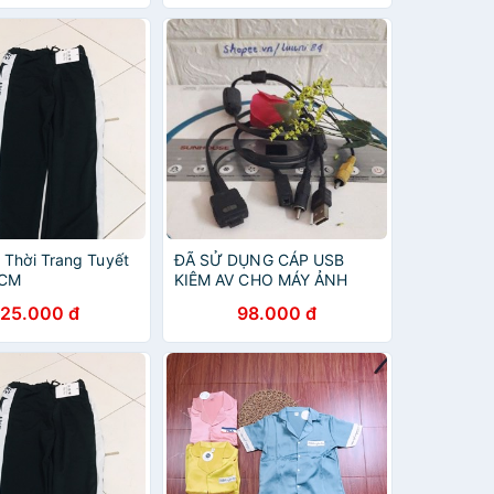
e Thời Trang Tuyết
ĐÃ SỬ DỤNG CÁP USB
HCM
KIÊM AV CHO MÁY ẢNH
SONY HÀNG ĐÃ SỬ DỤNG
125.000 đ
98.000 đ