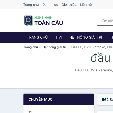
Trang chủ
Danh mục
Giới thiệu
Liên hệ
TRANG CHỦ
TIVI
HỆ THỐNG GIẢI TRÍ
T
Đầu CD, DVD, karaoke, Blu
Trang chủ
Hệ thống giải trí
đầu 
Đầu CD, DVD, karaoke,
CHUYÊN MỤC
562
Sả
Tivi