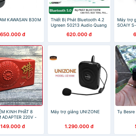
EAM KAWASAN B30M
Thiết Bị Phát Bluetooth 4.2
Máy trợ 
Y
Ugreen 50213 Audio Quang
SOAIY S
(Optical) Chính Hãng
Chính Hã
650.000 đ
620.000 đ
ỆM KINH PHẬT 8
Máy trợ giảng UNIZONE
Tụ Besre
M ADAPTER 220V -
149.000 đ
1.290.000 đ