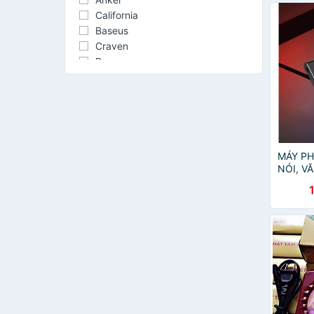
California
Baseus
Craven
Denon
Logitech
MÁY PH
NÓI, V
IOS) - 