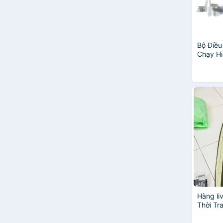
Bộ Điều
Chạy Hi
Theo N
Dùng Ap
Hàng l
Thời T
Tuyết 