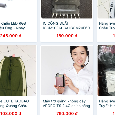
 Khiển LED RGB
IC CÔNG SUẤT
Hàng liv
ệu Ứng - Nháy
IGCM20F60GA IGCM20F60
Châu Tu
hạc 2 Cổng SP601E
20F60GA 20F60 THÁO MÁY
245.000 đ
180.000 đ
p Bluetooth
CHÍNH HÃNG (ĐÃ TEST)
ive CUTE TAOBAO
Máy trợ giảng không dây
Hàng liv
rang Quảng Châu
APORO T9 2.4G chính hãng
Tuyết H
Hương HCM
bluetooth ( tặng mic có dây
103.000 đ
760.000 đ
)