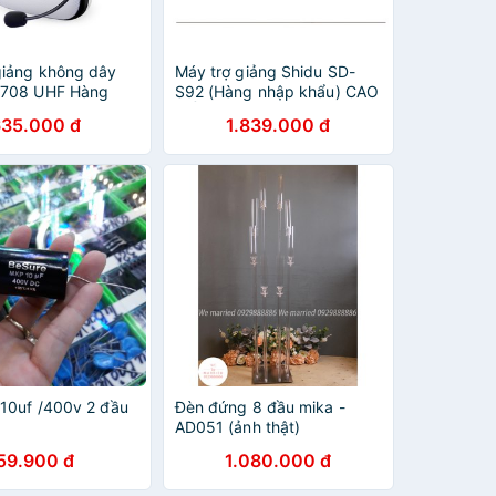
giảng không dây
Máy trợ giảng Shidu SD-
-708 UHF Hàng
S92 (Hàng nhập khẩu) CAO
ng
CẤP
635.000 đ
1.839.000 đ
 10uf /400v 2 đầu
Đèn đứng 8 đầu mika -
AD051 (ảnh thật)
59.900 đ
1.080.000 đ