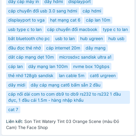
dây cáp máy in
dây hdmi
displayport
cáp chuyển đổi usb 3.0 sang hdmi
cáp hdmi
displayport to vga
hạt mạng cat 6
cáp lan 10m
usb type c to lan
cáp chuyển đổi macbook
type c to lan
bắt bluetooth cho pc
usb to lan
hub ugreen
hub usb
đầu đọc thẻ nhớ
cáp internet 20m
dây mạng
dât cáp mạng dẹt 10m
microsdxc sandisk ultra a1
cáp lan
dây mạng lan 100m
nvme box 10gbps
thẻ nhớ 128gb sandisk
lan cable 5m
cat6 urgreen
dây midi
dây cáp mạng cat6 bấm sẵn 2 đầu
cáp nối dài com to com db9 to db9 rs232 to rs232 1 đầu
đực, 1 đầu cái 1.5m - hàng nhập khẩu
cat 7
Liên kết:
Son Tint Watery Tint 03 Orange Scene (màu Đỏ
Cam) The Face Shop