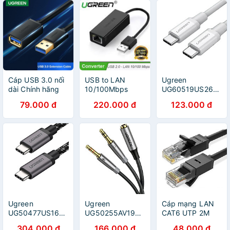
Cáp USB 3.0 nối
USB to LAN
Ugreen
dài Chính hãng
10/100Mbps
UG60519US264TK
Ugreen 30125
Ugreen 20254
1.5M màu trắng
79.000 đ
220.000 đ
123.000 đ
30126 10368
Dây USB Type-C
US129 (đầu mạ
sang USB Type-
vàng Cao cấp)
C - HÀNG CHÍNH
HÃNG
Ugreen
Ugreen
Cáp mạng LAN
UG50477US161TK
UG50255AV193TK
CAT6 UTP 2M
1M 5Gbps cáp
20CM Màu Đen
màu Đen Ugreen
304.000 đ
166.000 đ
48.000 đ