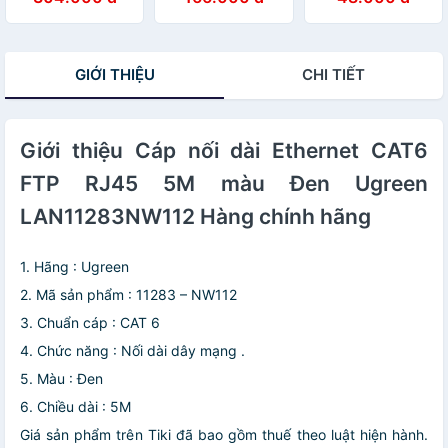
USB type C ra
Cáp chuyển âm
LAN20160NW102
USB-C v3.1 Gen1
thanh 3.5mm âm
Hàng chính hãng
sạc nhanh chuẩn
sang Jack Mic +
PD 3A màu đen -
Loa dương -
GIỚI THIỆU
CHI TIẾT
HÀNG CHÍNH
HÀNG CHÍNH
HÃNG
HÃNG
Giới thiệu Cáp nối dài Ethernet CAT6
FTP RJ45 5M màu Đen Ugreen
LAN11283NW112 Hàng chính hãng
1. Hãng : Ugreen
2. Mã sản phẩm : 11283 – NW112
3. Chuẩn cáp : CAT 6
4. Chức năng : Nối dài dây mạng .
5. Màu : Đen
6. Chiều dài : 5M
Giá sản phẩm trên Tiki đã bao gồm thuế theo luật hiện hành.