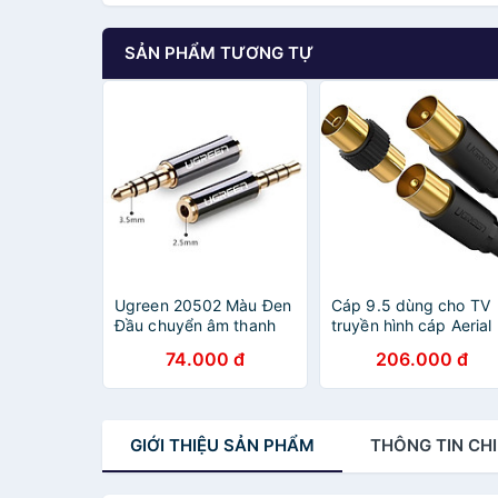
SẢN PHẨM TƯƠNG TỰ
Ugreen 20502 Màu Đen
Cáp 9.5 dùng cho TV
Đầu chuyển âm thanh
truyền hình cáp Aerial
3.5mm dương sang
có jack cái chuyển đổi
74.000 đ
206.000 đ
2.5mm âm 20502 Hàng
1M màu đen Ugreen
Chính Hãng
102AT20968SP Hàng
chính hãng
GIỚI THIỆU
SẢN PHẨM
THÔNG TIN
CHI