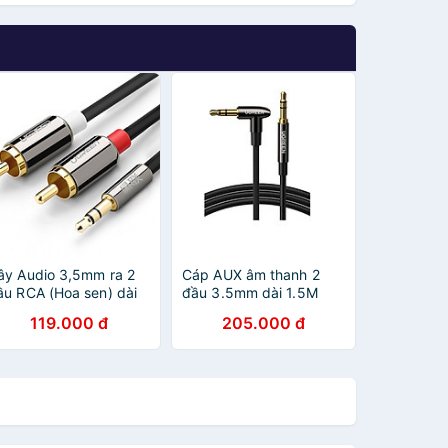
ây Audio 3,5mm ra 2
Cáp AUX âm thanh 2
ầu RCA (Hoa sen) dài
đầu 3.5mm dài 1.5M
,5M UGREEN AV116
3.5mm góc nghiêng
119.000 đ
205.000 đ
0583 - Hàng Chính
phải AV139 Ugreen
ãng
40185 Hàng chính hãng