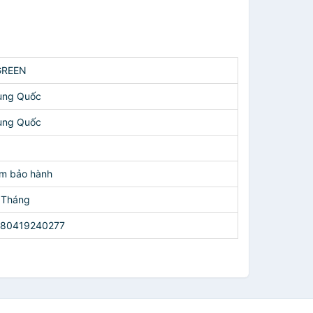
GREEN
ung Quốc
ung Quốc
m bảo hành
 Tháng
80419240277