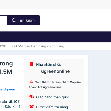
Tìm kiếm
1OM20153DB 1.5M màu Đen hàng chính hãng
dương
Nhà phân phối:
1.5M
ugreenonline
Xem thêm các sản phẩm
Cáp âm
thanh
bởi
ugreenonline
ủa Ugreen
Giao hàng toàn quốc
male db1011.
p4. Đầu Kim5.
Được kiểm tra hàng