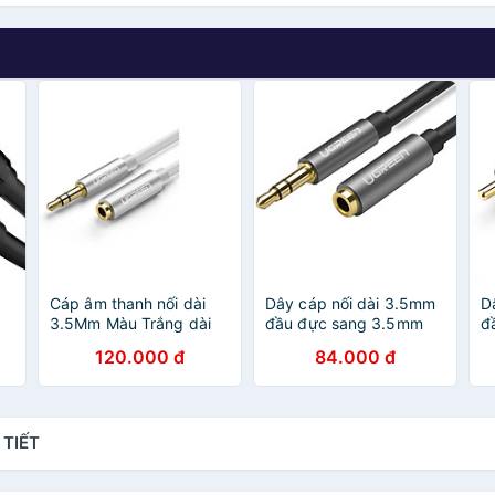
Cáp âm thanh nối dài
Dây cáp nối dài 3.5mm
D
3.5Mm Màu Trắng dài
đầu đực sang 3.5mm
đ
1M UGREEN 40677
đầu cái mạ vàng dài
1
120.000 đ
84.000 đ
Av118 - HÀNG CHÍNH
1.5m UGREEN AV118
1
HÃNG
10593 - Hàng Chính
H
Hãng
 TIẾT