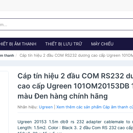
HIẾT BỊ ÂM THANH
THIẾT BỊ LƯU TRỮ
MÁY CHIẾU
Cáp tín hiệu 2 đầu COM RS232 dương cao cấp Ugreen 10
m thanh
Cáp tín hiệu 2 đầu COM RS232 
cao cấp Ugreen 101OM20153DB 
màu Đen hàng chính hãng
Nhãn hiệu:
Ugreen
|
Xem thêm các sản phẩm Cáp âm thanh c
Ugreen 20153 1.5m db9 rs 232 adapter cablemale to 
Length: 1.5m2. Color : Black 3. 2 đầu Com RS 232 cao cấ