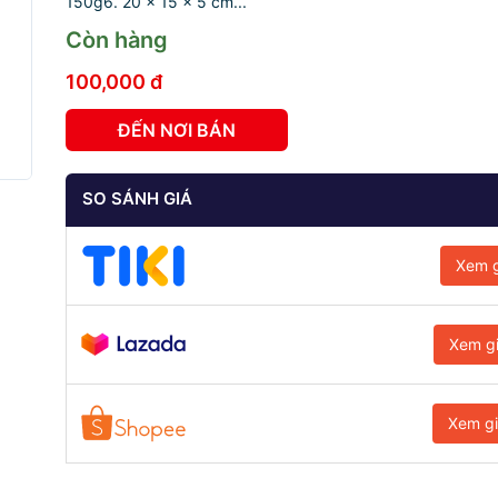
150g6. 20 x 15 x 5 cm...
Còn hàng
100,000 đ
ĐẾN NƠI BÁN
SO SÁNH GIÁ
Xem g
Xem g
Xem g