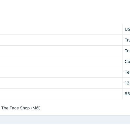
U
Tr
Tr
Có
Te
12
86
 The Face Shop (Mới)