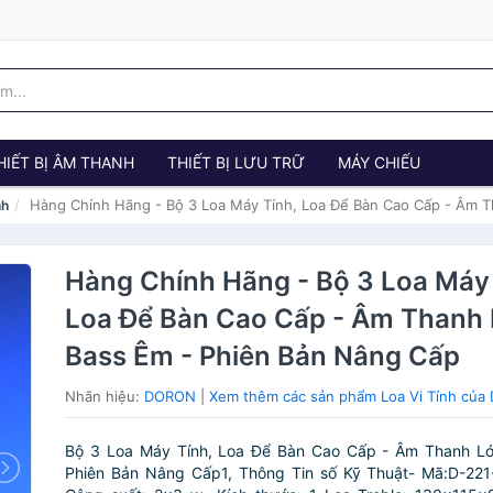
HIẾT BỊ ÂM THANH
THIẾT BỊ LƯU TRỮ
MÁY CHIẾU
Hàng Chính Hãng - Bộ 3 Loa Máy Tính, Loa Để Bàn Cao Cấp - Âm T
nh
Hàng Chính Hãng - Bộ 3 Loa Máy 
Loa Để Bàn Cao Cấp - Âm Thanh 
Bass Êm - Phiên Bản Nâng Cấp
Nhãn hiệu:
DORON
|
Xem thêm các sản phẩm Loa Vi Tính củ
Bộ 3 Loa Máy Tính, Loa Để Bàn Cao Cấp - Âm Thanh Lớ
Phiên Bản Nâng Cấp1, Thông Tin số Kỹ Thuật- Mã:D-221