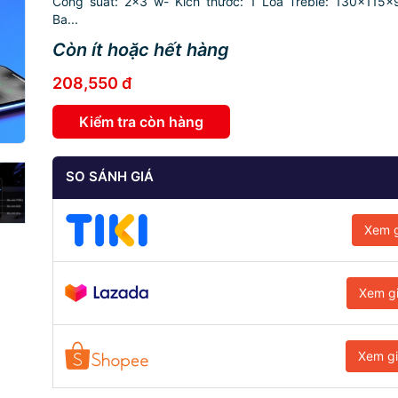
Công suất: 2x3 w- Kích thước: 1 Loa Treble: 130x115
Ba...
Còn ít hoặc hết hàng
208,550 đ
Kiểm tra còn hàng
SO SÁNH GIÁ
Xem g
Xem g
Xem g