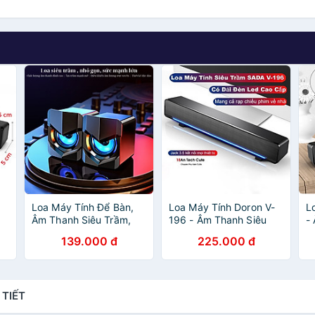
Loa Máy Tính Để Bàn,
Loa Máy Tính Doron V-
L
Âm Thanh Siêu Trầm,
196 - Âm Thanh Siêu
-
Dành Cho Học Online,
Trầm 4D, Bass Êm -
D
139.000 đ
225.000 đ
Nghe Nhạc, Xem Phim -
Hàng Chính Hãng
-
g
Hàng Chính Hãng
C
 TIẾT