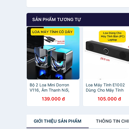
SẢN PHẨM TƯƠNG TỰ
Bộ 2 Loa Mini Dorron
Loa Máy Tính E1002
V116, Âm Thanh Nổi,
Dùng Cho Máy Tính
Bass Trầm - Phiên Bản
Bàn, PC, Laptop, Âm
139.000 đ
105.000 đ
Nâng Cấp - Hàng Chính
Thanh 4D Chất Lượng
Hãng
Tốt - Hàng Chính Hãn
GIỚI THIỆU
SẢN PHẨM
THÔNG TIN
CHI