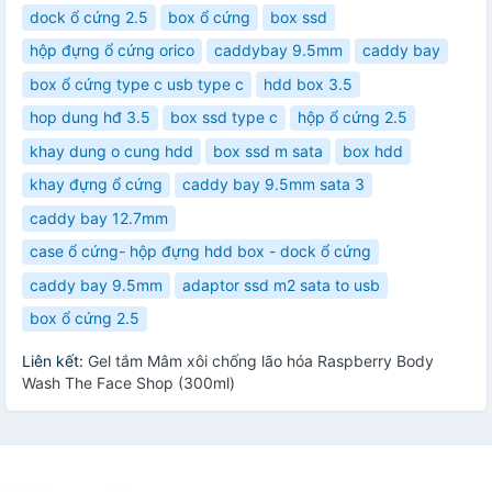
dock ổ cứng 2.5
box ổ cứng
box ssd
hộp đựng ổ cứng orico
caddybay 9.5mm
caddy bay
box ổ cứng type c usb type c
hdd box 3.5
hop dung hđ 3.5
box ssd type c
hộp ổ cứng 2.5
khay dung o cung hdd
box ssd m sata
box hdd
khay đựng ổ cứng
caddy bay 9.5mm sata 3
caddy bay 12.7mm
case ổ cứng- hộp đựng hdd box - dock ổ cứng
caddy bay 9.5mm
adaptor ssd m2 sata to usb
box ổ cứng 2.5
Liên kết:
Gel tắm Mâm xôi chống lão hóa Raspberry Body
Wash The Face Shop (300ml)