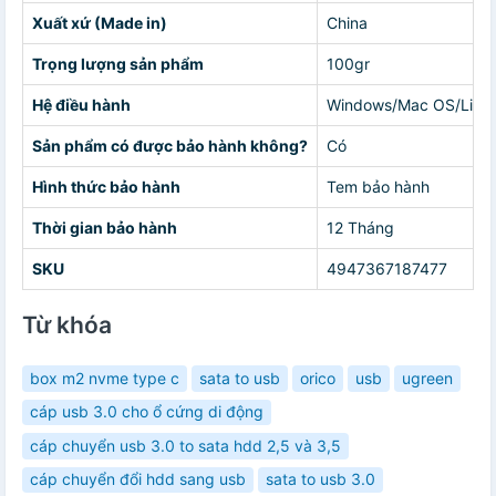
Xuất xứ (Made in)
China
Trọng lượng sản phẩm
100gr
Hệ điều hành
Windows/Mac OS/Linu
Sản phẩm có được bảo hành không?
Có
Hình thức bảo hành
Tem bảo hành
Thời gian bảo hành
12 Tháng
SKU
4947367187477
Từ khóa
box m2 nvme type c
sata to usb
orico
usb
ugreen
cáp usb 3.0 cho ổ cứng di động
cáp chuyển usb 3.0 to sata hdd 2,5 và 3,5
cáp chuyển đổi hdd sang usb
sata to usb 3.0