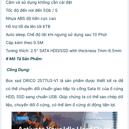
Cắm và sử dụng không cần cài đặt
Tốc độ đến nơi đến 5Gb / S
Nhựa ABS độ bền cực cao
Hỗ trợ tối đa lên tới 6TB
Auto sleep Chế độ tắt khi ngưng sử dụng sau 10 Phút
Cáp kèm theo 0.5M
Tương thích: 2.5" SATA HDD/SSD with thickness 7mm-9.5mm
# Mô Tả Sản Phẩm:
️ Công Dụng:
Box ssd ORICO 2577U3-V1 là sản phẩm được thiết kế ra để
có thể chuyển đổi chuẩn giao tiếp từ cổng Sata III của ổ cứng
HDD, SSD sang chuẩn USB. Giúp chúng ta có thể sao chép dữ
liệu, chuyển đổi ổ cứng, có thể làm ổ cứng di động tiện lợi.