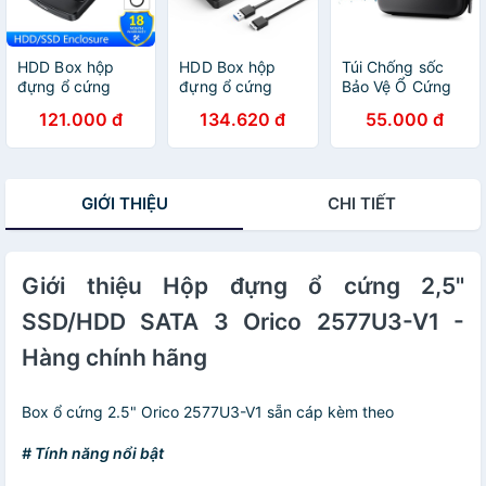
HDD Box hộp
HDD Box hộp
Túi Chống sốc
đựng ổ cứng
đựng ổ cứng
Bảo Vệ Ổ Cứng
ORICO 2020U3
Orico 2577U3
Orico PHB-25
121.000 đ
134.620 đ
55.000 đ
2.5 inch cổng
2,5 inch Hộp
(Màu đen, xanh,
Sata 3.0 và USB
đựng ổ cứng
hồng)
3.0 5gbps cho
SSD / HDD USB
SSD/HDD 4TB -
3.0 SATA chính
GIỚI THIỆU
CHI TIẾT
Hàng Chính Hãng
hãng
Giới thiệu Hộp đựng ổ cứng 2,5"
SSD/HDD SATA 3 Orico 2577U3-V1 -
Hàng chính hãng
Box ổ cứng 2.5" Orico 2577U3-V1 sẵn cáp kèm theo
# Tính năng nổi bật