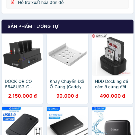
Hỗ trợ xuất hóa đơn đỏ
SẢN PHẨM TƯƠNG TỰ
DOCK ORICO
Khay Chuyển Đổi
HDD Docking đế
6648US3-C -
Ổ Cứng (Caddy
cắm ổ cứng đôi
CLONE DISK
bay) Orico
Orico 6228US3
2.150.000 đ
90.000 đ
490.000 đ
AC325-1S-V1-
USB 3.0 ( 2 khe
SV-BP Từ 2.5"
cắm ) dùng cho
sang 3.5"
HDD 2.5'', 3.5''
(Caddy Tray
và SSD 2.5 inch
Adapter) - Hàng
Chính Hãng