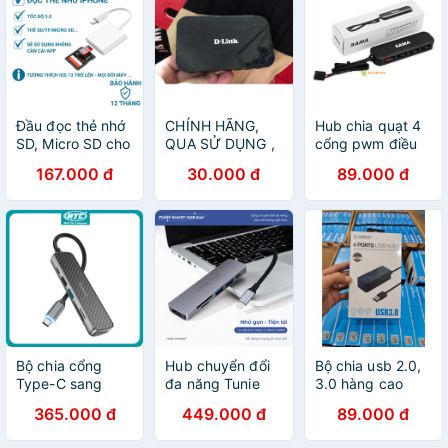
Đầu đọc thẻ nhớ
CHÍNH HÃNG,
Hub chia quạt 4
SD, Micro SD cho
QUA SỬ DỤNG ,
cổng pwm điều
Iphone, Ipad
XƯỚC Bộ chia
tốc - Hub fan
167.000 đ
30.000 đ
89.000 đ
usb2.0 7 cổng D-
case PWM 4
Link DUB-H7/EW
cổng chính hãng
+ HUB 4 CỔNG -
Sama
5 cổng
Bộ chia cổng
Hub chuyển đổi
Bộ chia usb 2.0,
Type-C sang
đa năng Tunie
3.0 hàng cao
HDMI + USB3.0
Type C 6in1
cấp, độ bền cao,
365.000 đ
449.000 đ
89.000 đ
+ USB2.0 + SD +
tiếp xúc cực tốt
TF + PD TypeC
Dành Cho Máy