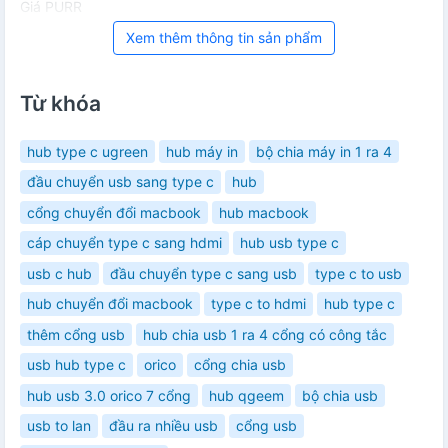
Giá PURR
Xem thêm thông tin sản phẩm
Từ khóa
hub type c ugreen
hub máy in
bộ chia máy in 1 ra 4
đầu chuyển usb sang type c
hub
cổng chuyển đổi macbook
hub macbook
cáp chuyển type c sang hdmi
hub usb type c
usb c hub
đầu chuyển type c sang usb
type c to usb
hub chuyển đổi macbook
type c to hdmi
hub type c
thêm cổng usb
hub chia usb 1 ra 4 cổng có công tắc
usb hub type c
orico
cổng chia usb
hub usb 3.0 orico 7 cổng
hub qgeem
bộ chia usb
usb to lan
đầu ra nhiều usb
cổng usb