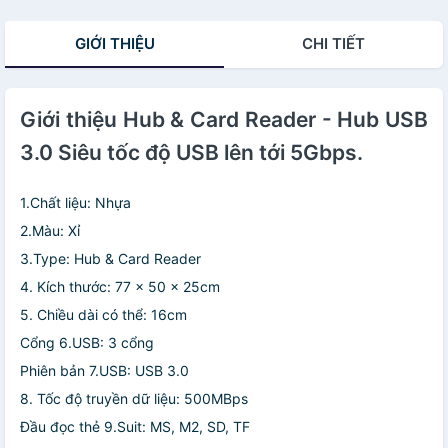
60W Hoco HB24
Tính/ iMac/ Máy
Easy Display
Tính Bảng/
GIỚI THIỆU
CHI TIẾT
(Xám)
Laptop
Giới thiệu Hub & Card Reader - Hub USB
3.0 Siêu tốc độ USB lên tới 5Gbps.
1.Chất liệu: Nhựa
2.Màu: Xỉ
3.Type: Hub & Card Reader
4. Kích thước: 77 x 50 x 25cm
5. Chiều dài có thể: 16cm
Cổng 6.USB: 3 cổng
Phiên bản 7.USB: USB 3.0
8. Tốc độ truyền dữ liệu: 500MBps
Đầu đọc thẻ 9.Suit: MS, M2, SD, TF