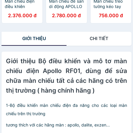
Màn chiếu điện
Màn chiếu để sàn
Màn chiếu treo
điều khiên
di động APOLLO
tường kéo tay
remote Apollo/
tỷ lệ 4:3, kéo tay,
Apollo/ Prima
2.376.000 đ
2.780.000 đ
756.000 đ
Prima chính hãng
nhiều kích thước
kích thước từ 84
kích thước 85
50-120 inch -
inch đến 150inch
inch tới 300 inch
Hàng nhập khẩu
tỉ lệ 4:3 - Hàng
- Hàng nhập
nhập khẩu
GIỚI THIỆU
CHI TIẾT
khẩu
Giới thiệu Bộ điều khiển và mô tơ màn
chiếu điện Apollo RF01, dùng để sửa
chữa màn chiếu tất cả các hãng có trên
thị trường ( hàng chính hãng )
1-Bộ điều khiển màn chiếu điện đa năng cho các loại màn
chiếu trên thị trường
tương thích với các hãng màn : apollo, dalite, exzen...