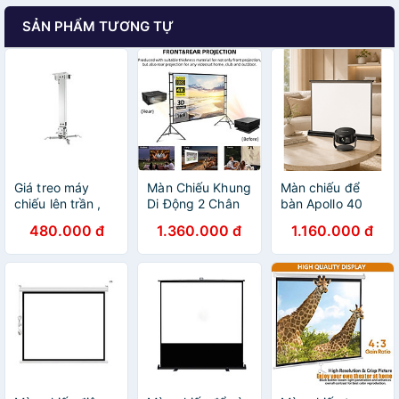
SẢN PHẨM TƯƠNG TỰ
Giá treo máy
Màn Chiếu Khung
Màn chiếu để
chiếu lên trần ,
Di Động 2 Chân
bàn Apollo 40
phù hợp tất cả
Tripod Apollo
inch, 50 inch,
480.000 đ
1.360.000 đ
1.160.000 đ
các hãng máy
100-120 Inch, Tỷ
chuyên dành cho
chiếu hiện nay (
Lệ 16:9 - Gấp
máy chiếu mini,
hàng chính hãng
Gọn, Trình chiếu
gọn nhẹ, di động
)
ngoài trời - Hàng
- Hàng nhập
nhập khẩu
khẩu