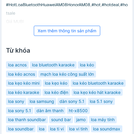
#HotLoaBluetoothHuaweiAM08HonorAM08,#hot,#hotdeal,#ho
tsale
Giá MUBI
Xem thêm thông tin sản phẩm
Từ khóa
loa acnos
loa bluetooth karaoke
loa kéo
loa kéo acnos
mạch loa kéo công suất lớn
loa kẹo kéo mini
loa kẹo kéo
loa kéo bluetooth karaoke
loa kéo karaoke
loa kéo điện
loa kẹo kéo hát karaoke
loa sony
loa samsung
dàn sony 5.1
loa 5.1 sony
loa sony 5.1
dàn âm thanh
ht-x8500
loa thanh soundbar
sound bar
jamo
loa máy tính
loa soundbar
loa
loa ti vi
loa vi tinh
loa soundmax