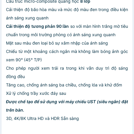
Cấu trúc micro-composite quang học
8 lớp
Cải thiện độ bão hòa màu và mức độ màu đen trong điều kiện
ánh sáng xung quanh
Cải thiện độ tương phản 90 lần
so với màn hình trắng mờ tiêu
chuẩn trong môi trường phòng có ánh sáng xung quanh
Mặt sau màu đen loại bỏ sự xâm nhập của ánh sáng
Chiếu từ một khoảng cách ngắn mà không làm bóng ảnh góc
xem 90° (45° T/P)
Cho phép người xem trải ra trong khi vẫn duy trì độ sáng
đồng đều
Tăng cao, chống ánh sáng ba chiều, chống lóa và khử đốm
Xử lý chống trầy xước đáy sau
Được chế tạo để sử dụng với máy chiếu UST (siêu ngắn) đặt
trên bàn.
3D, 4K/8K Ultra HD và HDR Sẵn sàng