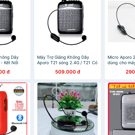
Không Dây
Máy Trợ Giảng Không Dây
Micro Aporo 
- Kết Nối
Aporo T21 sóng 2.4G / T21 Có
dùng cho máy
rợ Giảng To,
dây Mới 2021 Kết Nối
APoro T9 2.4
00 đ
509.000 đ
290
Nhớ, USB
Bluetooth
2.4G,...