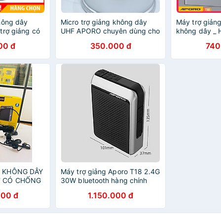
hông dây
Micro trợ giảng không dây
Máy trợ giản
trợ giảng có
UHF APORO chuyên dùng cho
không dây _ 
ảo hành 3
máy trợ giảng APORO
00 đ
350.000 đ
740
T9,T20,T21,T30 sóng UHF....
G KHÔNG DÂY
Máy trợ giảng Aporo T18 2.4G
F CÓ CHỐNG
30W bluetooth hàng chính
NG SUẤT LỚN
hãng
000 đ
1.150.000 đ
ÃNG