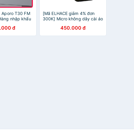
g Aporo T30 FM
[Mã ELHACE giảm 4% đơn
Hàng nhập khẩu
300K] Micro không dây cài áo
Aporo dùng sóng UHF dùng
.000 đ
450.000 đ
cho loa trợ giảng, Amaly, loa
kéo.