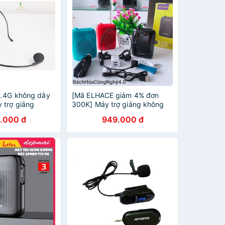
2.4G không dây
[Mã ELHACE giảm 4% đơn
 trợ giảng
300K] Máy trợ giảng không
G, T18 2.4G, T20
dây Aporo T30 UHF, loa trợ
.000 đ
949.000 đ
giảng có bluetooth mẫu mới
nhất