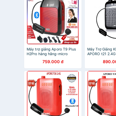
Máy trợ giảng Aporo T9 Plus
Máy Trợ Giảng 
H2Pro hàng hãng-micro
APORO t21 2.4G 
không dây-Bluetooth 5.0-
Bluetooth, Mic T
759.000 đ
890.0
USB-Thẻ nhớ-Đài FM (1 bộ)
Rõ, Hỗ Trợ Thẻ 
(tặng mic 169k)