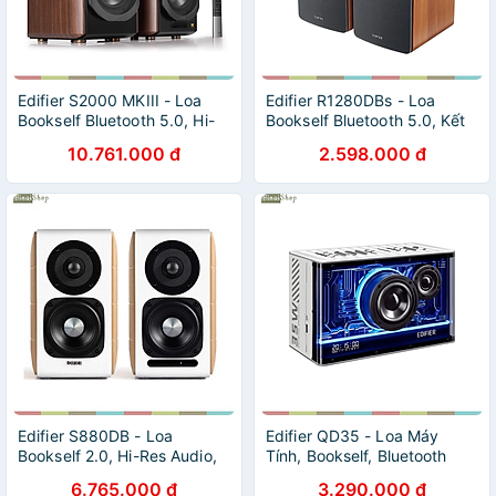
Edifier S2000 MKIII - Loa
Edifier R1280DBs - Loa
Bookself Bluetooth 5.0, Hi-
Bookself Bluetooth 5.0, Kết
Res AUDIO, Công Suất
Nối Line
10.761.000 đ
2.598.000 đ
130W - Hàng chính hãng
In/Coaxial/Optical/Sub Out,
Công Suất 42W, Điều Khiển
Từ Xa - Hàng chính hãng
Edifier S880DB - Loa
Edifier QD35 - Loa Máy
Bookself 2.0, Hi-Res Audio,
Tính, Bookself, Bluetooth
Kết Nối Bluetooth
V5.3, Hi-Res Audio, Hi-Res
6.765.000 đ
3.290.000 đ
5.0/AUX/Coaxial/Optical,
Audio Wireless, Hiệu Ứng