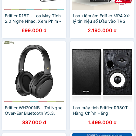
Edifier R18T - Loa Máy Tính
Loa kiểm âm Edifier MR4 Xử
2.0 Nghe Nhạc, Xem Phim -
lý tín hiệu số Đầu vào TRS
Hàng chính hãng
balance - Hàng chính hãng
699.000 đ
2.190.000 đ
Edifier WH700NB - Tai Nghe
Loa máy tính Edifier R980T -
Over-Ear Bluetooth V5.3,
Hàng Chính Hãng
ANC, Wireless, Màng Loa
887.000 đ
1.499.000 đ
40mm , Kết Nối Thiết Bị Kép,
Sử Dụng 68 Giờ - Hàng
chính hãng