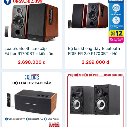
Loa bluetooth cao cấp
Bộ loa không dây Bluetooth
Edifier R1700BT - kiểm âm
EDIFIER 2.0 R1700BT - Hỗ
đỉnh cao, cảm nhận âm nhạc
trợ cổng cắm RCA - Có
2.690.000 đ
2.299.000 đ
thực thụ - Loa vi tính
remote điều khiển - Vỏ gỗ
chống dội âm