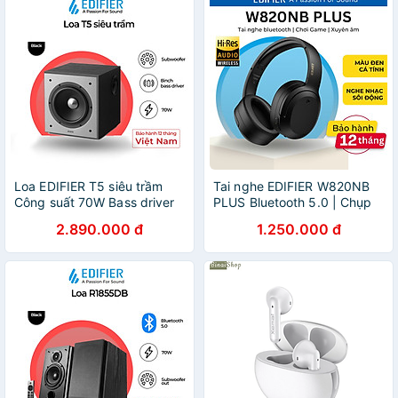
Loa EDIFIER T5 siêu trầm
Tai nghe EDIFIER W820NB
Công suất 70W Bass driver
PLUS Bluetooth 5.0 | Chụp
8 inch Low Pass Filter Hiệu
tai Chống ồn chủ động | Âm
2.890.000 đ
1.250.000 đ
ứng âm thanh sống động -
thanh chất lượng cao Hires |
Hàng chính hãng
Chơi game - Hàng chính
hãng