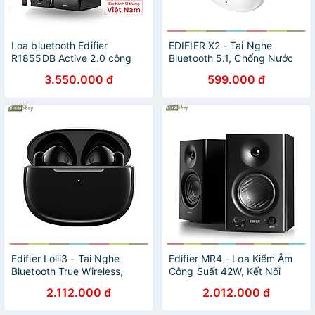
Loa bluetooth Edifier
EDIFIER X2 - Tai Nghe
R1855DB Active 2.0 công
Bluetooth 5.1, Chống Nước
suất
IP54, Chế Độ Chống Ồn
3.550.000 đ
599.000 đ
Chơi Game, Thời Lượng Pin
28 Giờ - hàng chính hãng
Edifier Lolli3 - Tai Nghe
Edifier MR4 - Loa Kiểm Âm
Bluetooth True Wireless,
Công Suất 42W, Kết Nối
Qualcomm AptX,
TRS/RCA/AUX Cho Phòng
2.112.000 đ
2.012.000 đ
Snapdragon Sound ,
Thu - Hàng chính hãng
Bluetooth V5.3, Nhận Cuộc