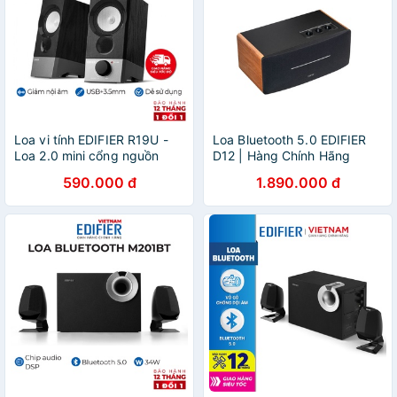
Loa vi tính EDIFIER R19U -
Loa Bluetooth 5.0 EDIFIER
Loa 2.0 mini cổng nguồn
D12 | Hàng Chính Hãng
USB - Thiết kể nhỏ gọn - Vỏ
590.000 đ
1.890.000 đ
gỗ giảm dội âm Hàng phân
phối chính hãng