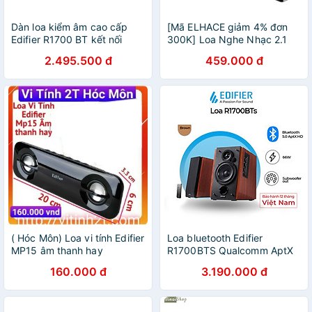
Dàn loa kiểm âm cao cấp
[Mã ELHACE giảm 4% đơn
Edifier R1700 BT kết nối
300K] Loa Nghe Nhạc 2.1
bluetooth chất lượng âm
Edifier R101V (8.5W) - Hàng
2.495.500 đ
459.000 đ
thanh vượt trội - Loa
Nhập Khẩu
karaoke cho gia đình
( Hóc Môn) Loa vi tính Edifier
Loa bluetooth Edifier
MP15 âm thanh hay
R1700BTS Qualcomm AptX
HD Công suất 66W Đầu ra
160.000 đ
3.190.000 đ
loa siêu trầm - Hàng chính
hãng