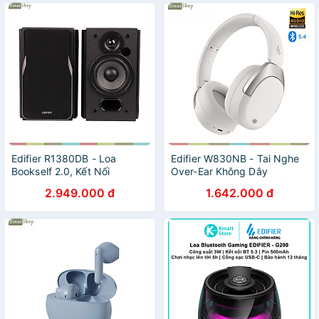
Gọi, Chống Ồn Tốt. Hàng
chính hãng
Edifier R1380DB - Loa
Edifier W830NB - Tai Nghe
Bookself 2.0, Kết Nối
Over-Ear Không Dây
Bluetooth/RCA/Coaxial/Optical,
Bluetooth V5.4, Chống Ồn
2.949.000 đ
1.642.000 đ
Công Suất 42W (Bản Quốc
Chủ Động, Hi-Res Audio
Tế)- Hàng chính hãng
Wireless, LDAC -45dB, Sử
Dụng 94 Giờ - Hàng chính
hãng