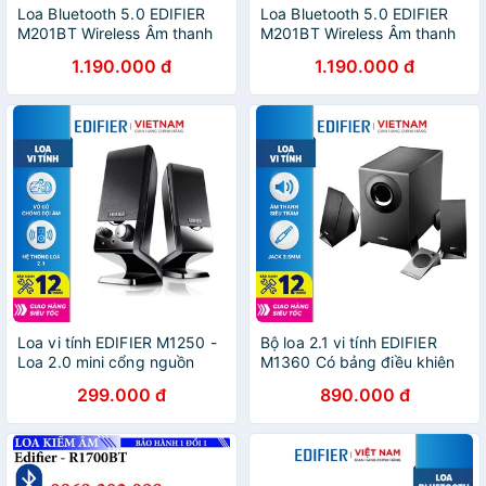
Loa Bluetooth 5.0 EDIFIER
Loa Bluetooth 5.0 EDIFIER
M201BT Wireless Âm thanh
M201BT Wireless Âm thanh
nổi Stereo Công suất 34W -
nổi Stereo Công suất 34W -
1.190.000 đ
1.190.000 đ
Vỏ gỗ chống dội âm - Hàng
Vỏ gỗ chống dội âm - Hàng
chính hãng
chính hãng
Loa vi tính EDIFIER M1250 -
Bộ loa 2.1 vi tính EDIFIER
Loa 2.0 mini cổng nguồn
M1360 Có bảng điều khiên
USB - Thiết kể nhỏ gọn - Vỏ
rời - Âm thanh sắc nét - Vỏ
299.000 đ
890.000 đ
gỗ giảm dội âm Hàng phân
gỗ MDF chống dội âm -
phối chính hãng
Hàng chính hãng