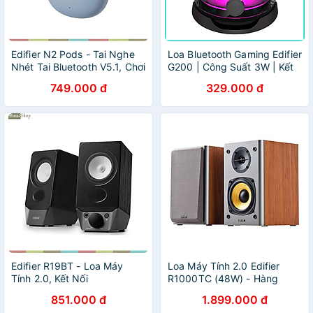
Edifier N2 Pods - Tai Nghe
Loa Bluetooth Gaming Edifier
Nhét Tai Bluetooth V5.1, Chơi
G200 | Công Suất 3W | Kết
Game, Nghe Gọi, Màng Loa
nối Bluetooth V5.3 | Chơi
749.000 đ
329.000 đ
13mm, Thời Lượng 28h-
nhạc lên tới 5H | Bảo hành
Hàng chính hãng
12 tháng - Hàng Chính Hãng
Edifier R19BT - Loa Máy
Loa Máy Tính 2.0 Edifier
Tính 2.0, Kết Nối
R1000TC (48W) - Hàng
Bluetooth/USB/AUX, Công
Nhập Khẩu
851.000 đ
1.899.000 đ
Suất 4W - Hàng chính hãng