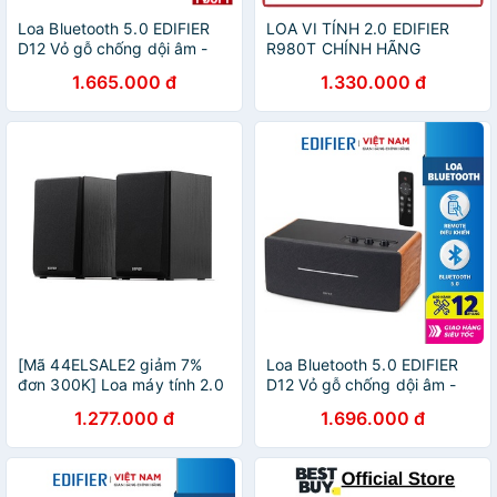
Loa Bluetooth 5.0 EDIFIER
LOA VI TÍNH 2.0 EDIFIER
D12 Vỏ gỗ chống dội âm -
R980T CHÍNH HÃNG
Hỗ trợ AUX âm thanh nổi
1.665.000 đ
1.330.000 đ
Stereo - Kèm remote điều
khiển
[Mã 44ELSALE2 giảm 7%
Loa Bluetooth 5.0 EDIFIER
đơn 300K] Loa máy tính 2.0
D12 Vỏ gỗ chống dội âm -
Edifier R980T
Hỗ trợ AUX âm thanh nổi
1.277.000 đ
1.696.000 đ
Stereo - Kèm remote điều
khiển