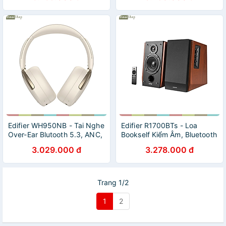
Công Suất 88W, Điều Khiển
Ánh Sáng, Công Suất 40W -
Từ Xa - Hàng chính hãng
Hàng chính hãng
Edifier WH950NB - Tai Nghe
Edifier R1700BTs - Loa
Over-Ear Blutooth 5.3, ANC,
Bookself Kiểm Âm, Bluetooth
Hi-Res Wireless, Màng Loa
5.0 / RCA Kép / Sub Out,
3.029.000 đ
3.278.000 đ
40mm, Sử Dụng 55 Giờ-
Công Suất 66W - Hàng
Hàng chính hãng
chính hãng
Trang 1/2
1
2