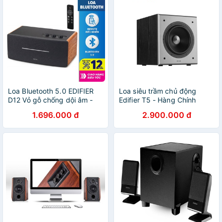
Loa Bluetooth 5.0 EDIFIER
Loa siêu trầm chủ động
D12 Vỏ gỗ chống dội âm -
Edifier T5 - Hàng Chính
Hỗ trợ AUX âm thanh nổi
Hãng (Active subwoofer,
1.696.000 đ
2.900.000 đ
Stereo - Kèm remote điều
Dùng Cho Được Tất Cả Các
khiển
Loa)