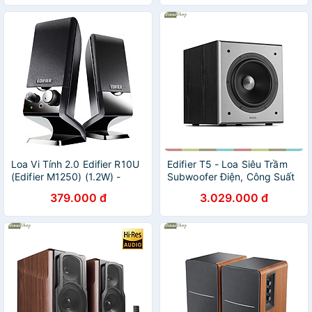
Loa Vi Tính 2.0 Edifier R10U
Edifier T5 - Loa Siêu Trầm
(Edifier M1250) (1.2W) -
Subwoofer Điện, Công Suất
Hàng Nhập Khẩu
70W- Hàng chính hãng
379.000 đ
3.029.000 đ