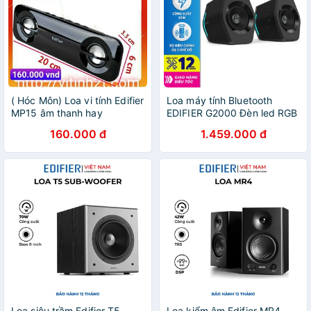
( Hóc Môn) Loa vi tính Edifier
Loa máy tính Bluetooth
MP15 âm thanh hay
EDIFIER G2000 Đèn led RGB
- Công suất 32W Kèm cổng
160.000 đ
1.459.000 đ
kết nối USB/ AUX - Hàng
phân phối chính hãng
Loa siêu trầm Edifier T5 -
Loa kiểm âm Edifier MR4 -