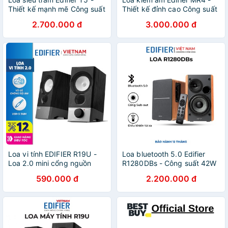
Thiết kế mạnh mẽ Công suất
Thiết kế đỉnh cao Công suất
70W Bass 8 inch - Hàng
42W Bass 4 inch - Hàng
2.700.000 đ
3.000.000 đ
chính hãng
chính hãng
Loa vi tính EDIFIER R19U -
Loa bluetooth 5.0 Edifier
Loa 2.0 mini cổng nguồn
R1280DBs - Công suất 42W
USB - Thiết kể nhỏ gọn - Vỏ
Thiết kế tinh tế Cổng subout
590.000 đ
2.200.000 đ
gỗ giảm dội âm Hàng phân
Điều khiển từ xa - Hàng
phối chính hãng
chính hãng