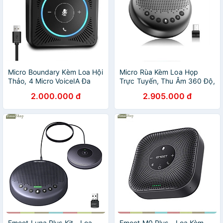
Micro Boundary Kèm Loa Hội
Micro Rùa Kèm Loa Họp
Thảo, 4 Micro VoiceIA Đa
Trực Tuyến, Thu Âm 360 Độ,
Hướng, Họp Nhóm 4 Người
Lọc Tạp Âm Nền, Loa Công
2.000.000 đ
2.905.000 đ
Emeet M0 - Hàng Chính
Suất Lớn 3w Emeet Luna -
Hãng
Hàng Chính Hãng
Emeet Luna Plus Kit - Loa
Emeet M0 Plus - Loa Kèm