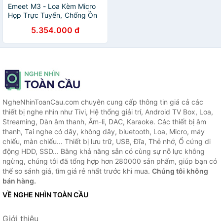
Emeet M3 - Loa Kèm Micro
Họp Trực Tuyến, Chống Ồn
VoiceIA 4.2, Bluetooth 5.0,
5.354.000 đ
Âm Thanh Full Duplex Cho
Nhóm 12 Người- Hàng chính
hãng
NgheNhinToanCau.com chuyên cung cấp thông tin giá cả các
thiết bị nghe nhìn như Tivi, Hệ thống giải trí, Android TV Box, Loa,
Streaming, Dàn âm thanh, Âm-li, DAC, Karaoke. Các thiết bị âm
thanh, Tai nghe có dây, không dây, bluetooth, Loa, Micro, máy
chiếu, màn chiếu... Thiết bị lưu trữ, USB, Đĩa, Thẻ nhớ, Ổ cứng di
động HDD, SSD... Bằng khả năng sẵn có cùng sự nỗ lực không
ngừng, chúng tôi đã tổng hợp hơn 280000 sản phẩm, giúp bạn có
thể so sánh giá, tìm giá rẻ nhất trước khi mua.
Chúng tôi không
bán hàng.
VỀ NGHE NHÌN TOÀN CẦU
Giới thiệu