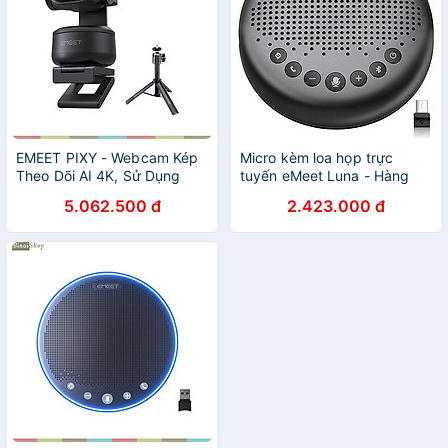
EMEET PIXY - Webcam Kép
Micro kèm loa họp trực
Theo Dõi AI 4K, Sử Dụng
tuyến eMeet Luna - Hàng
Cảm Biến Sony, 3 Micro Lọc
chính hãng
5.062.500 đ
2.423.000 đ
Ồn Dành Cho Dạy Học, Họp
Online, Livestream, Tiktok -
Hàng Chính Hãng