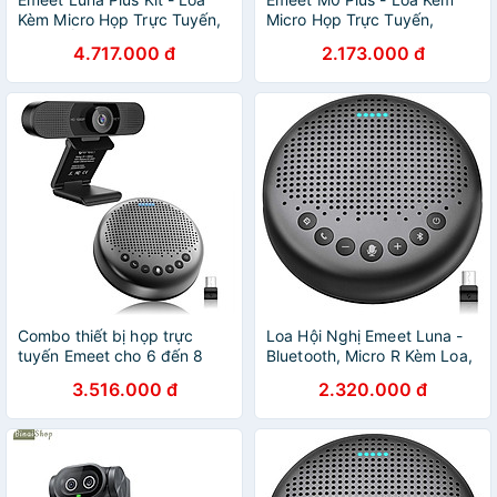
Kèm Micro Họp Trực Tuyến,
Micro Họp Trực Tuyến,
Chống Ồn VoiceIA, Bluetooth
VoiceIA 4.2, Bluetooth 5.0,
4.717.000 đ
2.173.000 đ
5.0, 8+1 Micrô Dành Cho
Âm Thanh Full Duplex Cho
Nhóm 14 Người- Hàng chính
Nhóm 8 Người - Hàng chính
hãng
hãng
Combo thiết bị họp trực
Loa Hội Nghị Emeet Luna -
tuyến Emeet cho 6 đến 8
Bluetooth, Micro R Kèm Loa,
người - Emeet Luna và
Thu Âm 360 Độ, Lọc Tạp Âm
3.516.000 đ
2.320.000 đ
Emeet C960 - Hàng chính
Nền, Phù hợp 4-8 Người -
hãng
Hàng Chính Hãng