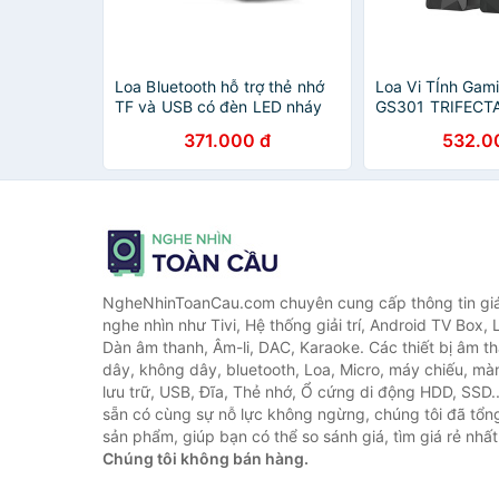
Loa Bluetooth hỗ trợ thẻ nhớ
Loa Vi TÍnh Gam
TF và USB có đèn LED nháy
GS301 TRIFECT
theo âm Bass FANTECH
Chế Độ Hỗ Trợ K
371.000 đ
532.0
BS150 - Hãng phân phối
Bluetooth 5.0 
chính thức
- Hàng Chính H
NgheNhinToanCau.com chuyên cung cấp thông tin giá 
nghe nhìn như Tivi, Hệ thống giải trí, Android TV Box, 
Dàn âm thanh, Âm-li, DAC, Karaoke. Các thiết bị âm th
dây, không dây, bluetooth, Loa, Micro, máy chiếu, màn 
lưu trữ, USB, Đĩa, Thẻ nhớ, Ổ cứng di động HDD, SSD.
sẵn có cùng sự nỗ lực không ngừng, chúng tôi đã tổ
sản phẩm, giúp bạn có thể so sánh giá, tìm giá rẻ nhất
Chúng tôi không bán hàng.