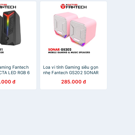
Gaming Fantech
Loa vi tính Gaming siêu gọn
CTA LED RGB 6
nhẹ Fantech GS202 SONAR
ợ Kết Nối
LED RGB Đẹp Mắt - Hàng
.000 đ
285.000 đ
0 và AUX 3.5mm
phân phối chính hãng
 Hãng