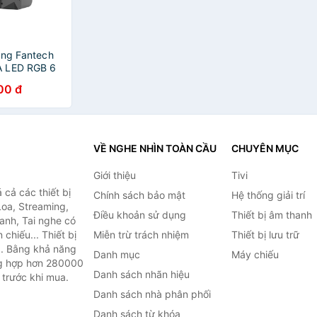
ing Fantech
A LED RGB 6
ết Nối
00 đ
Và AUX 3.5mm
ãng
VỀ NGHE NHÌN TOÀN CẦU
CHUYÊN MỤC
Giới thiệu
Tivi
cả các thiết bị
Chính sách bảo mật
Hệ thống giải trí
Loa, Streaming,
Điều khoản sử dụng
Thiết bị âm thanh
anh, Tai nghe có
chiếu... Thiết bị
Miễn trừ trách nhiệm
Thiết bị lưu trữ
.. Bằng khả năng
Danh mục
Máy chiếu
ng hợp hơn 280000
Danh sách nhãn hiệu
 trước khi mua.
Danh sách nhà phân phối
Danh sách từ khóa