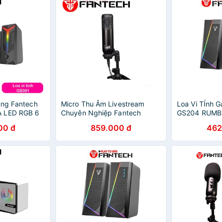
ing Fantech
Micro Thu Âm Livestream
Loa Vi TÍnh 
A LED RGB 6
Chuyên Nghiệp Fantech
GS204 RUMBL
ết Nối
MCX01 LEVIOSA LED RGB Âm
Chế Độ Hỗ Tr
00 đ
859.000 đ
462
Và AUX 3.5mm
Thanh Chất Lượng Cao
Bluetooth 5.
- Hàng Chính