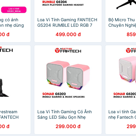
ng có ánh
Loa Vi Tính Gaming FANTECH
Bộ Micro Thu
ọn nhẹ dùng
GS204 RUMBLE LED RGB 7
Chuyên Nghi
ptop, điện
Chế Độ Hỗ Trợ Kết Nối
MCX01 LEVIO
00 đ
499.000 đ
859
 GS203 BEAT
Bluetooth 5.0 và AUX 3.5mm
Thanh Chất 
vestream
Loa Vi Tính Gaming Có Ânh
Loa vi tính G
 FANTECH
Sáng LED Siêu Gọn Nhẹ
nhẹ Fantech
 LED RGB Âm
FANTECH GS202 SONAR -
LED RGB Đẹp
00 đ
299.000 đ
299
ng Cao -
Hãng Phân Phối Chính Thức
Phối Chính T
 Chính Thức