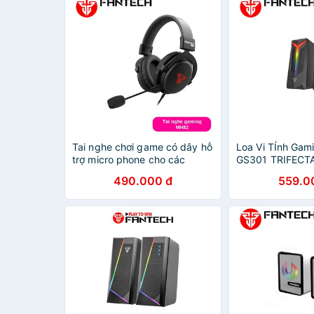
Tai nghe chơi game có dây hỗ
Loa Vi TÍnh Gam
trợ micro phone cho các
GS301 TRIFECT
game thủ chuyển nghiệp
Chế Độ Hỗ Trợ K
490.000 đ
559.0
Fantech MH82 ECHO - Hàng
Bluetooth 5.0 
chính hãng