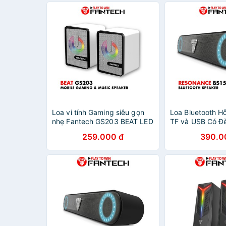
Loa vi tính Gaming siêu gọn
Loa Bluetooth H
nhẹ Fantech GS203 BEAT LED
TF và USB Có Đ
RGB Gradient đẹp mắt - Hãng
Theo Âm Bass 
259.000 đ
390.0
Phân Phân Phối Chính Thức
BS150 - Hãng P
Chính Thức