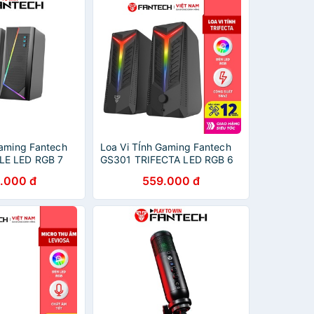
Gaming Fantech
Loa Vi TÍnh Gaming Fantech
E LED RGB 7
GS301 TRIFECTA LED RGB 6
ợ Kết Nối
Chế Độ Hỗ Trợ Kết Nối
.000 đ
559.000 đ
0 Và AUX 3.5mm
Bluetooth 5.0 Và AUX 3.5mm
 Hãng