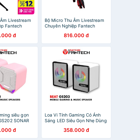
 Âm Livestream
Bộ Micro Thu Âm Livestream
ệp Fantech
Chuyên Nghiệp Fantech
SA LED RGB Âm
MCX01 LEVIOSA LED RGB Âm
.000 đ
816.000 đ
Lượng Cao
Thanh Chất Lượng Cao -
Hàng chính hãng
aming siêu gọn
Loa Vi Tính Gaming Có Ánh
 GS202 SONAR
Sáng LED Siêu Gọn Nhẹ Dùng
 Mắt Hãng Phân
Cho Máy Tính Laptop Điện
.000 đ
358.000 đ
hức
Thoại FANTECH GS203 BEAT
- Hàng Chính Hãng