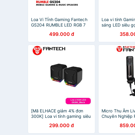
Loa Vi TÍnh Gaming Fantech
Loa vi tính Gami
GS204 RUMBLE LED RGB 7
sáng LED siêu g
Chế Độ Hỗ Trợ Kết Nối
cho máy tính, la
499.000 đ
358.0
Bluetooth 5.0 Và AUX 3.5mm
thoại - Fantech
- Hàng Chính Hãng
[Mã ELHACE giảm 4% đơn
Micro Thu Âm Li
300K] Loa vi tính gaming siêu
Chuyên Nghiệp
gọn nhẹ có LED dùng cho
MCX01 LEVIOSA
299.000 đ
859.0
điện thoại, máy tính... Fantech
Thanh Chất Lượ
GS202
Hãng Phân Phối