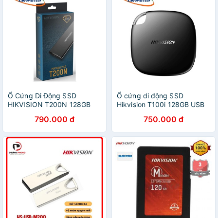
Ổ Cứng Di Động SSD
Ổ cứng di động SSD
HIKVISION T200N 128GB
Hikvision T100i 128GB USB
USB 3.1 Type C HS-ESSD-
3.1 Type C HS-ESSD-
790.000 đ
750.000 đ
T200N(STD)/128G
T100I/128G