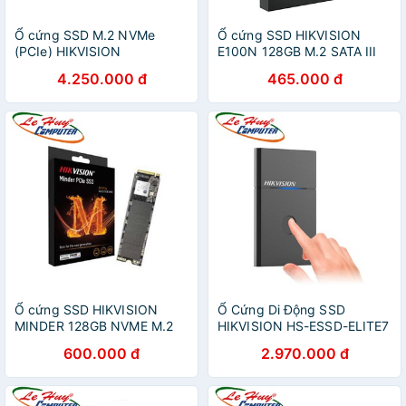
Ổ cứng SSD M.2 NVMe
Ổ cứng SSD HIKVISION
(PCIe) HIKVISION
E100N 128GB M.2 SATA III
HSSSDE2000(STD) Hàng
4.250.000 đ
465.000 đ
Chính Hãng
Ổ cứng SSD HIKVISION
Ổ Cứng Di Động SSD
MINDER 128GB NVME M.2
HIKVISION HS-ESSD-ELITE7
PCIe GEN3X4
500GB
600.000 đ
2.970.000 đ