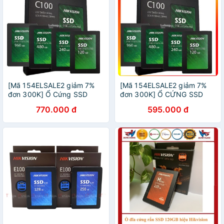
[Mã 154ELSALE2 giảm 7%
[Mã 154ELSALE2 giảm 7%
đơn 300K] Ổ Cứng SSD
đơn 300K] Ổ CỨNG SSD
Chuyên Dùng Cho Laptop,
HIKVISION C100 120GB
770.000 đ
595.000 đ
Máy Tính Bàn SSD Hik vision
HÀNG CHÍNH HÃNG -
120G
MrPhukien