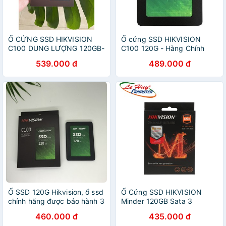
Ổ CỨNG SSD HIKVISION
Ổ cứng SSD HIKVISION
C100 DUNG LƯỢNG 120GB-
C100 120G - Hàng Chính
TEM ANH NGỌC
Hãng Bảo Hành 3 Năm
539.000 đ
489.000 đ
Ổ SSD 120G Hikvision, ổ ssd
Ổ Cứng SSD HIKVISION
chính hãng được bảo hành 3
Minder 120GB Sata 3
năm, với tốc độ cao
460.000 đ
435.000 đ