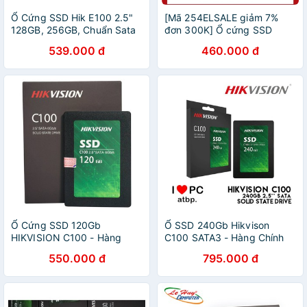
Ổ Cứng SSD Hik E100 2.5"
[Mã 254ELSALE giảm 7%
128GB, 256GB, Chuẩn Sata
đơn 300K] Ổ cứng SSD
III 6G, Đọc/Ghi 550/450
120GB Hikvision Sata 3
539.000 đ
460.000 đ
MB/s, Chính Hãng, Bảo Hành
36 Tháng 1 Đổi 1
Ổ Cứng SSD 120Gb
Ổ SSD 240Gb Hikvison
HIKVISION C100 - Hàng
C100 SATA3 - Hàng Chính
Chính Hãng
Hãng
550.000 đ
795.000 đ