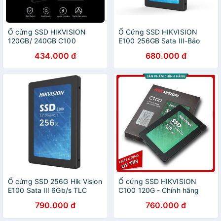
Ổ cứng SSD HIKVISION
Ổ Cứng SSD HIKVISION
120GB/ 240GB C100
E100 256GB Sata III-Bảo
MINDER Sata 3 - HÀNG
hành 36 T
434.000 đ
680.000 đ
CHÍNH HÃNG
Ổ cứng SSD 256G Hik Vision
Ổ cứng SSD HIKVISION
E100 Sata III 6Gb/s TLC
C100 120G - Chính hãng
(HS-SSD-E100/256GB)
790.000 đ
760.000 đ