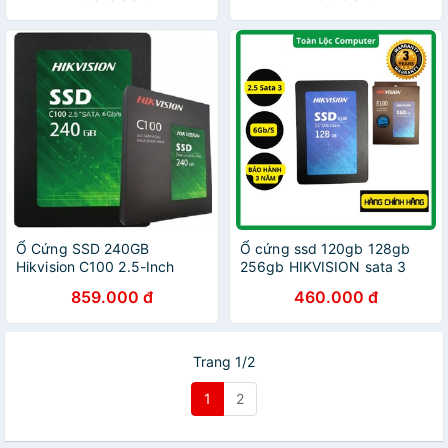
Ổ Cứng SSD 240GB
Ổ cứng ssd 120gb 128gb
Hikvision C100 2.5-Inch
256gb HIKVISION sata 3
SATA III - Hàng Chính Hãng
hàng chính hãng bảo hành
859.000 đ
460.000 đ
BH 3 Năm
36 tháng
Trang 1/2
1
2