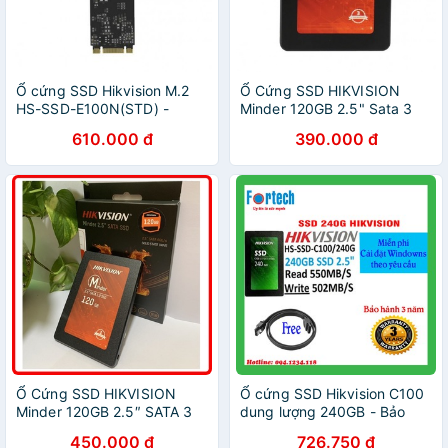
Ổ cứng SSD Hikvision M.2
Ổ Cứng SSD HIKVISION
HS-SSD-E100N(STD) -
Minder 120GB 2.5" Sata 3
Hàng Chính Hãng
610.000 đ
390.000 đ
Ổ Cứng SSD HIKVISION
Ổ cứng SSD Hikvision C100
Minder 120GB 2.5″ SATA 3
dung lượng 240GB - Bảo
hành 3 năm.
450.000 đ
726.750 đ