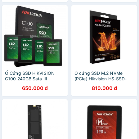
Ổ Cứng SSD HIKVISION
Ổ cứng SSD M.2 NVMe
C100 240GB Sata III
(PCIe) Hikvision HS-SSD-
Minder(P) - Hàng Chính
650.000 đ
810.000 đ
Hãng