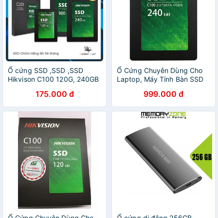
Ổ cứng SSD ,SSD ,SSD
Ổ Cứng Chuyên Dùng Cho
Hikvison C100 120G, 240GB
Laptop, Máy Tính Bàn SSD
- Bảo hành 36 tháng - Hàng
Hikvision 240G (Anh Ngọc -
175.000 đ
999.000 đ
Chính hãng(TẶNG CÁP
chính hãng)
SATA)
Ổ Cứng Chuyên Dùng Cho
Ổ cứng di động 256GB