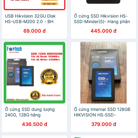
USB Hikvision 32GU Disk
Ổ cứng SSD Hikvision HS-
HS-USB-M200 2.0 - BH
SSD-Minder(S)- Hàng phân
60Tháng
phối chính hãng
69.000 đ
445.000 đ
Ổ cứng SSD dung lượng
Ổ cứng Internal SSD 128GB
240G, 128G hãng
HIKVISION HS-SSD-
HIKVISION - Sản phẩm
E100(STD)/128G
436.500 đ
379.000 đ
chính hãng - Bảo hành 36
tháng !