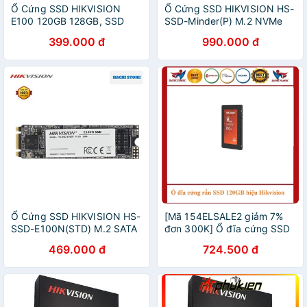
Ổ Cứng SSD HIKVISION
Ổ Cứng SSD HIKVISION HS-
E100 120GB 128GB, SSD
SSD-Minder(P) M.2 NVMe
LEXAR 120GB 128GB
(PCIe) - Hàng Chính Hãng
399.000 đ
990.000 đ
240GB, EEKOO 120GB
128GB 240GB - Chính hãng
BH36TH
Ổ Cứng SSD HIKVISION HS-
[Mã 154ELSALE2 giảm 7%
SSD-E100N(STD) M.2 SATA
đơn 300K] Ổ đĩa cứng SSD
- Hàng Chính Hãng
240GB Sata 3 Hikvision
469.000 đ
724.500 đ