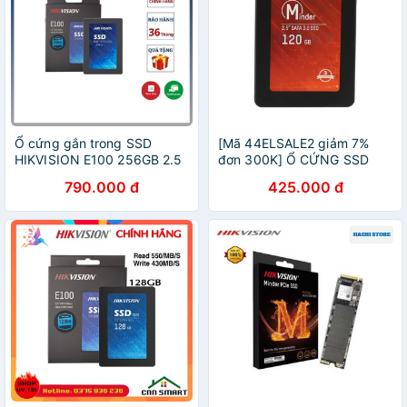
Ổ cứng gắn trong SSD
[Mã 44ELSALE2 giảm 7%
HIKVISION E100 256GB 2.5
đơn 300K] Ổ CỨNG SSD
sata 3 - Hàng chính hãng
HIKVISION C100 120gb/
790.000 đ
425.000 đ
bảo hành 36 tháng
240GB MINDER Sata 3 -
Hàng Chính Hãng