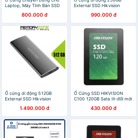
Laptop, Máy Tính Bàn SSD
External SSD Hikvision
Hik vision 120G (Anh ngọc
T200N USB 3.1 Type-C
800.000 đ
990.000 đ
PP- chính hãng)
T200N(STD)/256G
Ổ cứng di động 512GB
Ổ Cứng SSD HIKVISION
External SSD Hikvision
C100 120GB Sata III-đổi mới
T200N USB 3.1 Type-C
100%-Tem ANC
1.490.000 đ
430.000 đ
T200N(STD)/512G