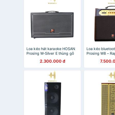
Loa kéo hát karaoke HOSAN
Loa kéo blueto
Prosing W-Silver E thùng gỗ
Prosing W8 – Rap
cao cấp công suất 100w
1 loa Bass , cô
2.300.000 đ
7.500.