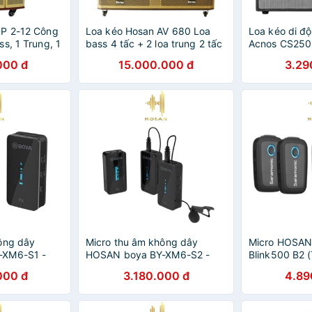
DP 2-12 Công
Loa kéo Hosan AV 680 Loa
Loa kéo di 
s, 1 Trung, 1
bass 4 tấc + 2 loa trung 2 tấc
Acnos CS250
o
+ 2 treble, công suất : 900W -
300W, hát ka
000 đ
15.000.000 đ
3.29
Thùng gỗ cao cấp 2 lớp
14000 bài há
ông dây
Micro thu âm không dây
Micro HOSAN
-XM6-S1 -
HOSAN boya BY-XM6-S2 -
Blink500 B2 
dây 2.4GHz
công nghệ truyền tín hiệu
jack 3.5mm -
000 đ
3.180.000 đ
4.89
ảo hành 12
không dây - Bảo hành 12
Blink 500 - B
tháng