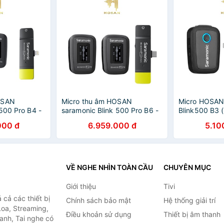
OSAN
Micro thu âm HOSAN
Micro HOSAN
500 Pro B4 -
saramonic Blink 500 Pro B6 -
Blink500 B3 
y 2.4GHz -
Hoạt động trên phổ tần
Lightning iOS
000 đ
6.959.000 đ
5.10
 giờ - Bảo
2.4GHz - Thời lượng pin 8 giờ
Blink 500 - B
- Bảo hành 12 tháng
VỀ NGHE NHÌN TOÀN CẦU
CHUYÊN MỤC
Giới thiệu
Tivi
cả các thiết bị
Chính sách bảo mật
Hệ thống giải trí
Loa, Streaming,
Điều khoản sử dụng
Thiết bị âm thanh
anh, Tai nghe có