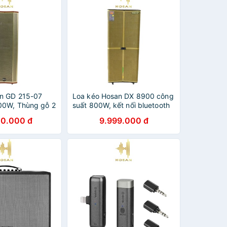
n GD 215-07
Loa kéo Hosan DX 8900 công
00W, Thùng gỗ 2
suất 800W, kết nối bluetooth
ass đôi 4 tấc, 2
00.000 đ
9.999.000 đ
nối Bluetooth/Thẻ