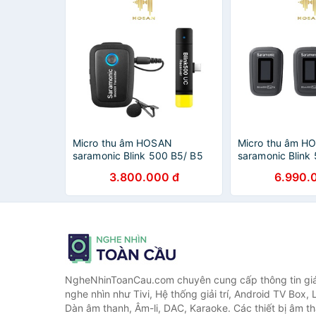
Micro thu âm HOSAN
Micro thu âm H
saramonic Blink 500 B5/ B5
saramonic Blink 
Pro - Kết nối không dây - Bảo
Tần số không dâ
3.800.000 đ
6.990.
hành 12 tháng
Thời lượng pin 5
hành 12 tháng
NgheNhinToanCau.com chuyên cung cấp thông tin giá 
nghe nhìn như Tivi, Hệ thống giải trí, Android TV Box, 
Dàn âm thanh, Âm-li, DAC, Karaoke. Các thiết bị âm th