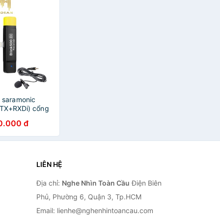
 saramonic
(TX+RXDi) cổng
 - Saramonic B3
0.000 đ
ảo hành 12 tháng
LIÊN HỆ
Địa chỉ:
Nghe Nhìn Toàn Cầu
Điện Biên
Phủ, Phường 6, Quận 3, Tp.HCM
Email: lienhe@nghenhintoancau.com