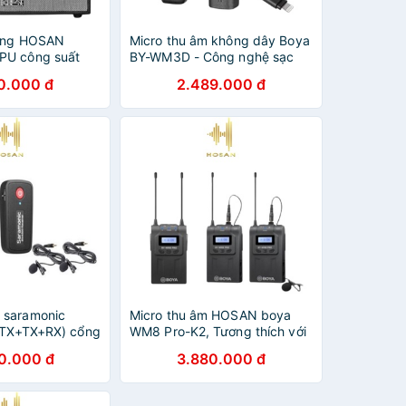
động HOSAN
Micro thu âm không dây Boya
PU công suất
BY-WM3D - Công nghệ sạc
raoke online
không dây tương thích với
0.000 đ
2.489.000 đ
t
nhiều thiết bị - Bảo hành 12
tháng
 saramonic
Micro thu âm HOSAN boya
(TX+TX+RX) cổng
WM8 Pro-K2, Tương thích với
 Saramonic B2
các loại máy quay, máy ảnh
0.000 đ
3.880.000 đ
ảo hành 12 tháng
DSLR, Bảo hành 12 tháng