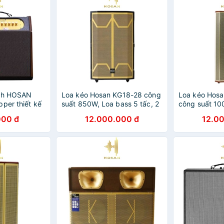
oth HOSAN
Loa kéo Hosan KG18-28 công
Loa kéo Hosa
per thiết kế
suất 850W, Loa bass 5 tấc, 2
công suất 10
ng suất 250W
loa treble, Kết nối
lớp cao cấp B
000 đ
12.000.000 đ
12.0
bluetooth/usb/thẻ nhớ
treble - Kết 
nhớ/US