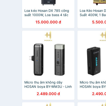
Loa kéo Hosan DX 785 công
Loa Kéo Hosan 
suất 1000W, Loa bass 4 tấc
Suất 400W, 1 Bas
đôi, thùng hỗ cao cấp
Treb Kèm 2 Micr
15.000.000 đ
5.500.
Micro thu âm không dây
Micro thu âm kh
HOSAN boya BY-WM3U - Linh
HOSAN boya BY
hoạt với nhiều thiết bị - Bảo
Thiết kế không 
2.489.000 đ
2.490.
hành 12 tháng
siêu nhỏ gọn - B
tháng