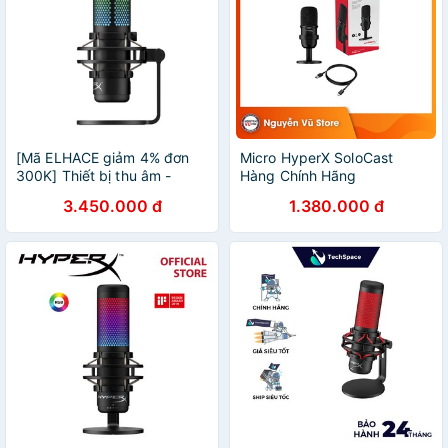
[Mã ELHACE giảm 4% đơn
Micro HyperX SoloCast
300K] Thiết bị thu âm -
Hàng Chính Hãng
Micro thu âm Quadcast S
3.450.000 đ
1.380.000 đ
LED RGB - Hàng Chính Hãng