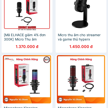
[Mã ELHACE giảm 4% đơn
Micro thu âm cho streamer
300K] Micro Thu âm
và game thủ hyperx
KINGSTON HYPERX
solocast
1.370.000 đ
1.450.000 đ
SOLOCAST - STANDALONE
Microphone Kingston
Microphone Kingston