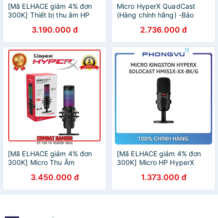
[Mã ELHACE giảm 4% đơn
Micro HyperX QuadCast
300K] Thiết bị thu âm HP
(Hàng chính hãng) -Bảo
HyperX QuadCast S
hành 24 tháng
3.190.000 đ
2.736.000 đ
(4P5P7AA)
[Mã ELHACE giảm 4% đơn
[Mã ELHACE giảm 4% đơn
300K] Micro Thu Âm
300K] Micro HP HyperX
KINGSTON HYPERX
Solocast (Standalone
3.450.000 đ
1.373.000 đ
QUADCAST S RGB
Microphone) 4P5P8AA - Bảo
hành 24 tháng