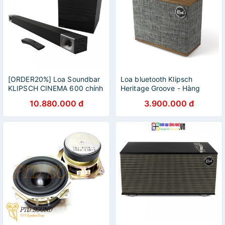
[ORDER20%] Loa Soundbar
Loa bluetooth Klipsch
KLIPSCH CINEMA 600 chính
Heritage Groove - Hàng
hãng New 100%, Bảo hành
Chính Hãng
10.880.000 đ
3.900.000 đ
12 tháng.