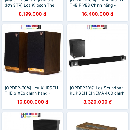
đơn 3TR] Loa Klipsch The
THE FIVES Chính hãng -
Three 2 New Chính Hãng -
New 100%, Bảo hành 12
8.199.000 đ
16.400.000 đ
Bảo Hành 12 Tháng
tháng.
[ORDER-20%] Loa KLIPSCH
[ORDER20%] Loa Soundbar
THE SIXES chính hãng -
KLIPSCH CINEMA 400 chính
New 100%, Bảo hành 12
hãng New 100%, Bảo hành
16.800.000 đ
8.320.000 đ
tháng.
12 tháng.