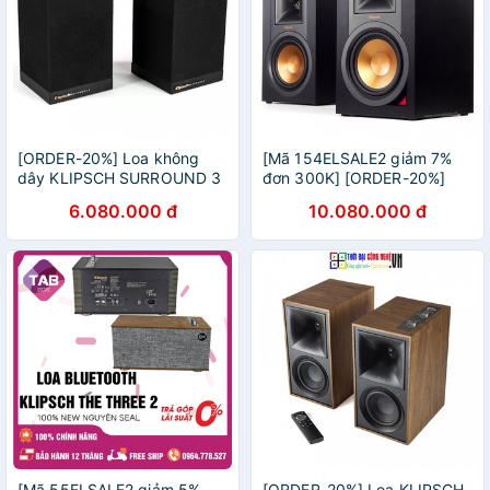
[ORDER-20%] Loa không
[Mã 154ELSALE2 giảm 7%
dây KLIPSCH SURROUND 3
đơn 300K] [ORDER-20%]
Chính hãng - New 100%,
Loa KLIPSCH R-51PM chính
6.080.000 đ
10.080.000 đ
Bảo hành 12 tháng
hãng - New 100%, Bảo hành
12 tháng.
[Mã 55ELSALE2 giảm 5%
[ORDER-20%] Loa KLIPSCH