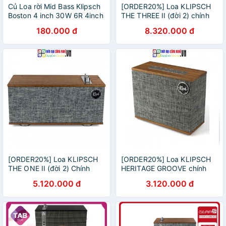
Củ Loa rời Mid Bass Klipsch
[ORDER20%] Loa KLIPSCH
Boston 4 inch 30W 6R 4inch
THE THREE II (đời 2) chính
DIY bass tốt từ PTD Sound
hãng New 100%, Bảo hành
180.000 đ
8.320.000 đ
12 tháng.
[ORDER20%] Loa KLIPSCH
[ORDER20%] Loa KLIPSCH
THE ONE II (đời 2) Chính
HERITAGE GROOVE chính
hãng New 100%, Bảo hành
hãng New 100%, Bảo hành
5.120.000 đ
3.120.000 đ
12 tháng
12 tháng.