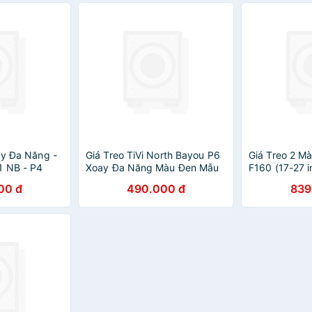
ay Đa Năng -
Giá Treo TiVi North Bayou P6
Giá Treo 2 M
1 NB - P4
Xoay Đa Năng Màu Đen Mẫu
F160 (17-27 i
U Siêu mỏng
2021 Lắp Cho Màn Hình Từ 45
Nhập Khẩu
00 đ
490.000 đ
839
inch - 75 inch Nhập Khẩu