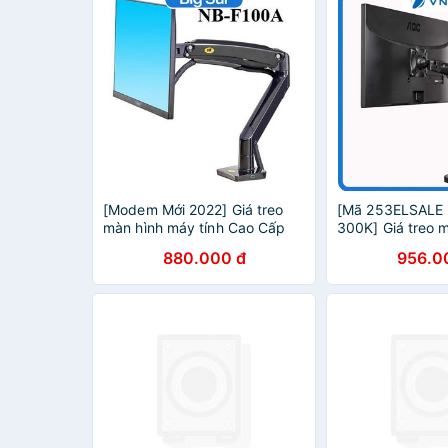
[Modem Mới 2022] Giá treo
[Mã 253ELSALE 
màn hình máy tính Cao Cấp
300K] Giá treo 
NB F100A 22 - 35 inch Arm
tính Cao Cấp NB
880.000 đ
956.0
màn hình tải trọng 12Kg.
35 inch Arm màn 
trọng 12Kg.