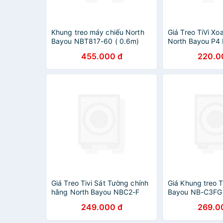
Khung treo máy chiếu North
Giá Treo TiVi X
Bayou NBT817-60 ( 0.6m)
North Bayou P4
Hàng chính hãng - ZAMACO
Màu Đen Lắp Ch
455.000 đ
220.0
AUDIO
32 inch - 55 in
Giá Treo Tivi Sát Tường chính
Giá Khung treo T
hãng North Bayou NBC2-F
Bayou NB-C3FG
(32-65 inch)
hình 32 inch - 75
249.000 đ
269.0
trọng lớn đến 6
chính hãng