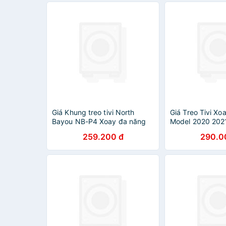
Giá Khung treo tivi North
Giá Treo Tivi Xo
Bayou NB-P4 Xoay đa năng
Model 2020 202
từ 32 đến 55 inch , Tải trọng
HÀNG NHẬP KHẨ
259.200 đ
290.0
tối đa 27Kg - Hàng chính hãng
đẹp