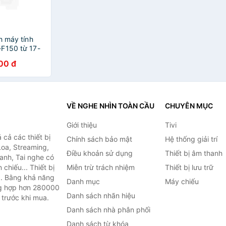
h máy tính
F150 từ 17-
 7kg - Hàng
00 đ
VỀ NGHE NHÌN TOÀN CẦU
CHUYÊN MỤC
Giới thiệu
Tivi
cả các thiết bị
Chính sách bảo mật
Hệ thống giải trí
Loa, Streaming,
Điều khoản sử dụng
Thiết bị âm thanh
anh, Tai nghe có
chiếu... Thiết bị
Miễn trừ trách nhiệm
Thiết bị lưu trữ
.. Bằng khả năng
Danh mục
Máy chiếu
ng hợp hơn 280000
Danh sách nhãn hiệu
 trước khi mua.
Danh sách nhà phân phối
Danh sách từ khóa