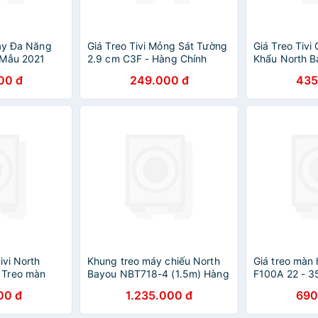
oay Đa Năng
Giá Treo Tivi Mỏng Sát Tường
Giá Treo Tiv
 Mẫu 2021
2.9 cm C3F - Hàng Chính
Khẩu North B
o Màn Hình
Hãng
55inch)
00 đ
249.000 đ
435
ch Nhập Khẩu
ivi North
Khung treo máy chiếu North
Giá treo màn 
 Treo màn
Bayou NBT718-4 (1.5m) Hàng
F100A 22 - 3
 inch, Tải
chính hãng - ZAMACO AUDIO
Chính Hãng
00 đ
1.235.000 đ
690
8kg NB - Hàng