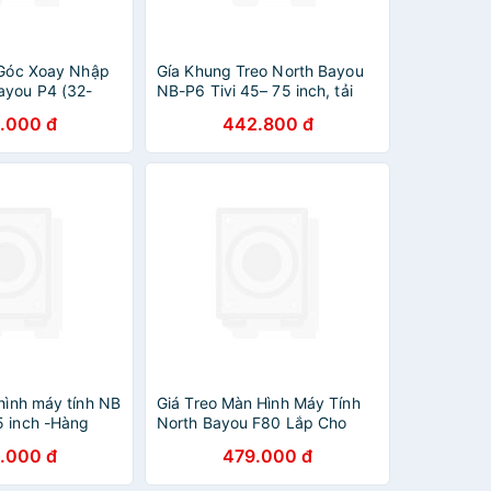
i Góc Xoay Nhập
Gía Khung Treo North Bayou
ayou P4 (32-
NB-P6 Tivi 45– 75 inch, tải
45,5 kg, Xoay Đa Năng -
.000 đ
442.800 đ
Hàng Chính Hãng
hình máy tính NB
Giá Treo Màn Hình Máy Tính
5 inch -Hàng
North Bayou F80 Lắp Cho
Màn Hình LCD 17 inch - 30
.000 đ
479.000 đ
inch Hàng Nhập Khẩu