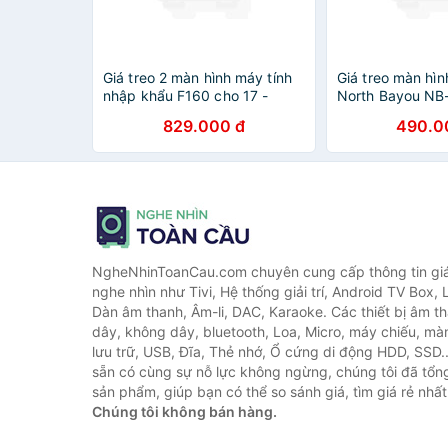
Giá treo 2 màn hình máy tính
Giá treo màn hìn
nhập khẩu F160 cho 17 -
North Bayou NB-
27inch
35 inch tải max
829.000 đ
490.0
Chính Hãng
NgheNhinToanCau.com chuyên cung cấp thông tin giá 
nghe nhìn như Tivi, Hệ thống giải trí, Android TV Box, 
Dàn âm thanh, Âm-li, DAC, Karaoke. Các thiết bị âm th
dây, không dây, bluetooth, Loa, Micro, máy chiếu, màn 
lưu trữ, USB, Đĩa, Thẻ nhớ, Ổ cứng di động HDD, SSD.
sẵn có cùng sự nỗ lực không ngừng, chúng tôi đã tổ
sản phẩm, giúp bạn có thể so sánh giá, tìm giá rẻ nhất
Chúng tôi không bán hàng.