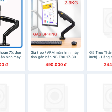
hoàn 7% đơn
Giá treo / ARM màn hình máy
Giá Treo Thẳ
màn hình máy
tính gắn bàn NB F80 17-30
inch) - Hàng
 F100A 22 -
inch - Xoay 360 độ, mẫu mới
00 đ
490.000 đ
244
hình tải
tải trọng 9kg - Hàng chính
hãng