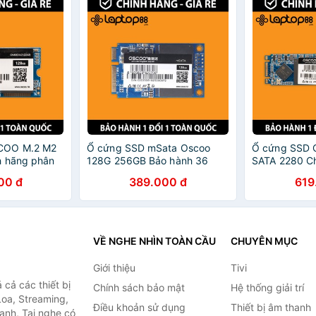
COO M.2 M2
Ổ cứng SSD mSata Oscoo
Ổ cứng SSD
h hãng phân
128G 256GB Bảo hành 36
SATA 2280 Ch
6 tháng
tháng chính hãng
phối Bảo Hàn
00 đ
389.000 đ
619
VỀ NGHE NHÌN TOÀN CẦU
CHUYÊN MỤC
Giới thiệu
Tivi
cả các thiết bị
Chính sách bảo mật
Hệ thống giải trí
Loa, Streaming,
Điều khoản sử dụng
Thiết bị âm thanh
anh, Tai nghe có