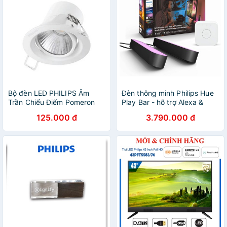
Bộ đèn LED PHILIPS Âm
Đèn thông minh Philips Hue
Trần Chiếu Điểm Pomeron
Play Bar - hỗ trợ Alexa &
(5977x) - [HÀNG CHÍNH
Google Assistant
125.000 đ
3.790.000 đ
HÃNG] - Thay đổi góc chiếu
linh hoạt theo 2 trục