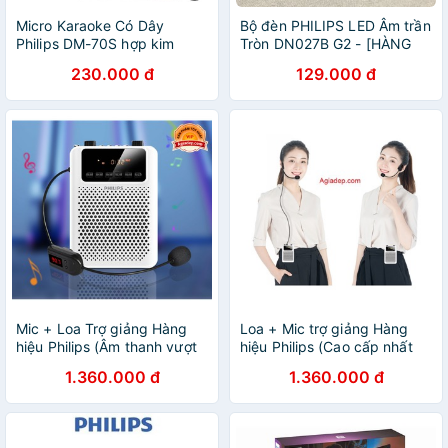
Micro Karaoke Có Dây
Bộ đèn PHILIPS LED Âm trần
Philips DM-70S hợp kim
Tròn DN027B G2 - [HÀNG
nhôm được sơn tĩnh điện
CHÍNH HÃNG] - Dải công
230.000 đ
129.000 đ
sóng cao tần cho tiếng hát
suất rộng, kiểu dáng đa
nhẹ hát karaoke gia đình
dạng
Mic + Loa Trợ giảng Hàng
Loa + Mic trợ giảng Hàng
hiệu Philips (Âm thanh vượt
hiệu Philips (Cao cấp nhất
trội) + 3 Mic (mic ko dây,
hiện nay) + 3 Mic (mic ko
1.360.000 đ
1.360.000 đ
mic có dây, mic cúc áo)
dây, mic có dây, mic cúc áo)