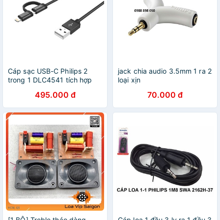
Cáp sạc USB-C Philips 2
jack chia audio 3.5mm 1 ra 2
trong 1 DLC4541 tích hợp
loại xịn
đầu chuyển đổi Linghtning
495.000 đ
70.000 đ
[1 BỘ] Treble tháo dàng
Cáp loa 1 đầu 3 ly ra 1 đầu 3