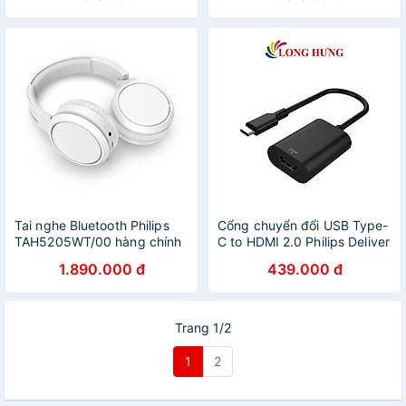
Tai nghe Bluetooth Philips
Cổng chuyển đổi USB Type-
TAH5205WT/00 hàng chính
C to HDMI 2.0 Philips Deliver
hãng
4K 60Hz Video from Mobile
1.890.000 đ
439.000 đ
Devices SWV5010/73 -
Hàng chính hãng
Trang 1/2
1
2