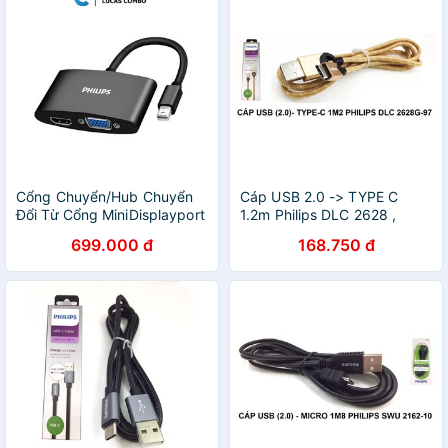
Cổng Chuyển/Hub Chuyển
Cáp USB 2.0 -> TYPE C
Đổi Từ Cổng MiniDisplayport
1.2m Philips DLC 2628 ,
Thunderbolt Sang HDMI Và
chính hãng Philips bảo hành
699.000 đ
168.750 đ
VGA Philips
12 tháng,có tem chống hàng
giả