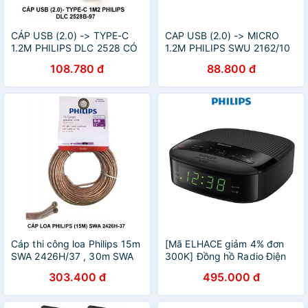
CÁP USB (2.0) -> TYPE-C
CAP USB (2.0) -> MICRO
1.2M PHILIPS DLC 2528 CÓ
1.2M PHILIPS SWU 2162/10
TEM CHỐNG HÀNG GIẢ
108.780 đ
88.800 đ
Cáp thi công loa Philips 15m
[Mã ELHACE giảm 4% đơn
SWA 2426H/37 , 30m SWA
300K] Đồng hồ Radio Điện
2427H/37 IALL SHOP- đại lý
Tử Philips TAR3205/98
303.400 đ
495.000 đ
chính thức của Philips tại
Việt Nam