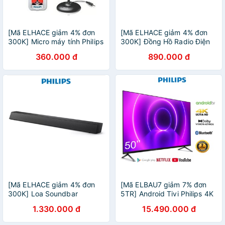
[Mã ELHACE giảm 4% đơn
[Mã ELHACE giảm 4% đơn
300K] Micro máy tính Philips
300K] Đồng Hồ Radio Điện
SHM1000
Tử Philips AJ2000/12
360.000 đ
890.000 đ
[Mã ELHACE giảm 4% đơn
[Mã ELBAU7 giảm 7% đơn
300K] Loa Soundbar
5TR] Android Tivi Philips 4K
Bluetooth Philips
50 inch 50PUT8215/67 -
1.330.000 đ
15.490.000 đ
TAB5105/98, remote control
Miễn Phí Lắp Đặt