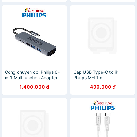
Cổng chuyển đổi Philips 6-
Cáp USB Type-C to iP
in-1 Multifunction Adapter
Philips MFI 1m
USB-C Hub SWV6116G/59 -
DLC5545V/97 - Hàng chính
1.400.000 đ
490.000 đ
Hàng chính hãng
hãng