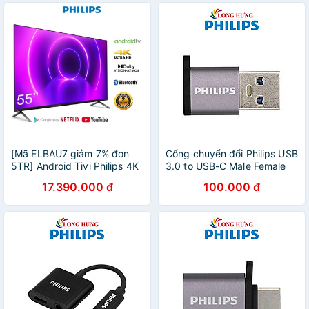
[Mã ELBAU7 giảm 7% đơn
Cổng chuyển đổi Philips USB
5TR] Android Tivi Philips 4K
3.0 to USB-C Male Female
55 inch 55PUT8215/67 -
Adapter SWA3070 - Hàng
17.390.000 đ
100.000 đ
Miễn Phí Lắp Đặt
chính hãng