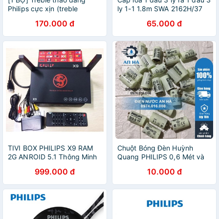
Philips cực xịn (treble
ly 1-1 1.8m SWA 2162H/37
1.5inch + phân tầng)
170.000 đ
65.000 đ
TIVI BOX PHILIPS X9 RAM
Chuột Bóng Đèn Huỳnh
2G ANROID 5.1 Thông Minh
Quang PHILIPS 0,6 Mét và
1,2 Mét
999.000 đ
10.000 đ