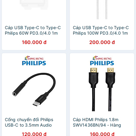
Cáp USB Type-C to Type-C
Cáp USB Type-C to Type-C
Philips 60W PD3.0/4.0 1m
Philips 100W PD3.0/4.0 1m
DLC5533C/97 - Hàng chính
DLC9530C/97 - Hàng chính
160.000 đ
200.000 đ
hãng
hãng
Cổng chuyển đổi Philips
Cáp HDMI Philips 1.8m
USB-C to 3.5mm Audio
SWV1436BN/94 - Hàng
Cable SWA3010 - Hàng
chính hãng
120.000 đ
160.000 đ
chính hãng