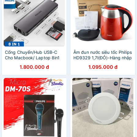
Cổng Chuyển/Hub USB-C
Âm đun nước siêu tốc Philips
Cho Macbook/ Laptop 8in1
HD9329 1,7l(ĐỎ)-Hàng nhập
Philips
khẩu
1.800.000 đ
1.095.000 đ