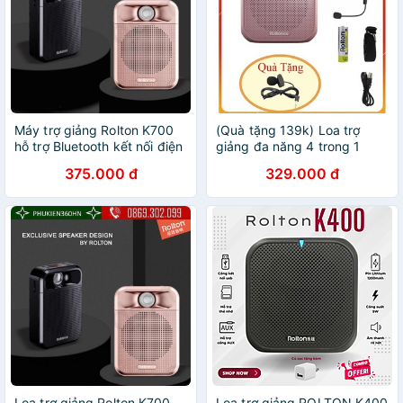
Máy trợ giảng Rolton K700
(Quà tặng 139k) Loa trợ
hỗ trợ Bluetooth kết nối điện
giảng đa năng 4 trong 1
thoại
ROLTON K400 Tặng kèm
375.000 đ
329.000 đ
micro cài áo cao cấp
Loa trợ giảng Rolton K700,
Loa trợ giảng ROLTON K400