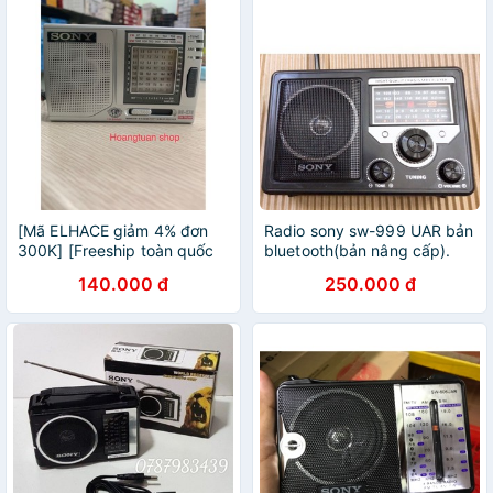
[Mã ELHACE giảm 4% đơn
Radio sony sw-999 UAR bản
300K] [Freeship toàn quốc
bluetooth(bản nâng cấp).
từ 50k] RADIO SONY SW36
140.000 đ
250.000 đ
DC270