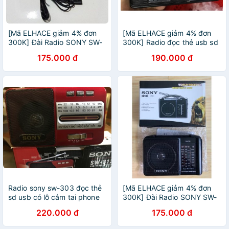
[Mã ELHACE giảm 4% đơn
[Mã ELHACE giảm 4% đơn
300K] Đài Radio SONY SW-
300K] Radio đọc thẻ usb sd
701
SONY SW-606UAR 607UAR
175.000 đ
190.000 đ
( có pin sạc tích hợp)
Radio sony sw-303 đọc thẻ
[Mã ELHACE giảm 4% đơn
sd usb có lỗ cắm tai phone
300K] Đài Radio SONY SW-
tặng củ sạc
702
220.000 đ
175.000 đ