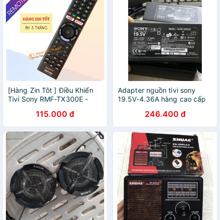
[Hàng Zin Tôt ] Điều Khiển
Adapter nguồn tivi sony
Tivi Sony RMF-TX300E -
19.5V-4.36A hàng cao cấp
Remote Tivi Sony Có Phím
115.000 đ
246.400 đ
Tắt Youtube Và Netflix - Loại
Dài