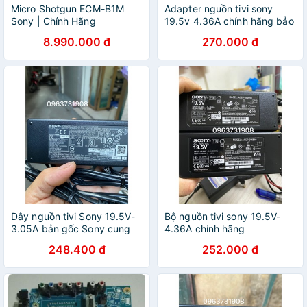
Micro Shotgun ECM-B1M
Adapter nguồn tivi sony
Sony | Chính Hãng
19.5v 4.36A chính hãng bảo
hành 12 tháng
8.990.000 đ
270.000 đ
Dây nguồn tivi Sony 19.5V-
Bộ nguồn tivi sony 19.5V-
3.05A bản gốc Sony cung
4.36A chính hãng
cấp
248.400 đ
252.000 đ