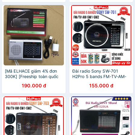
[Mã ELHACE giảm 4% đơn
Đài radio Sony SW-701
300K] [Freeship toàn quốc
H2Pro 5 bands FM-TV-AM-
từ 50k] RADIO SW- RADIO
SW1-SW2 bắt sóng khỏe,
190.000 đ
155.000 đ
SW-515UA KÈM PIN VÀ
máy đài radio sony fm-am
SẠC(TẶNG CÓC SẠC)
dễ dùng-chạy 2 pin tặng
quà