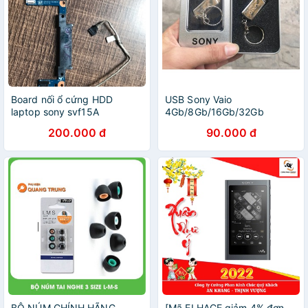
Board nối ổ cứng HDD
USB Sony Vaio
laptop sony svf15A
4Gb/8Gb/16Gb/32Gb
200.000 đ
90.000 đ
BỘ NÚM CHÍNH HÃNG
[Mã ELHACE giảm 4% đơn