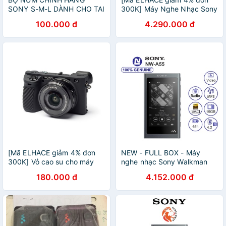
SONY S-M-L DÀNH CHO TAI
300K] Máy Nghe Nhạc Sony
NGHE
Walkman NW-A55 |Chính
100.000 đ
4.290.000 đ
Hãng Sony Việt Nam| Bảo
Hành 12 Tháng Toàn Quốc
[Mã ELHACE giảm 4% đơn
NEW - FULL BOX - Máy
300K] Vỏ cao su cho máy
nghe nhạc Sony Walkman
sony A6500.
NW-A55 16GB
180.000 đ
4.152.000 đ