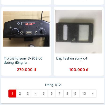
Trợ giảng sony S-208 có
bap fashon sony c4
đường tiếng ra .
279.000 đ
100.000 đ
Trang 1/12
1
2
3
4
5
6
7
8
9
10
»