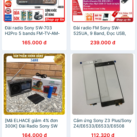
Đài radio Sony SW-703
Đài radio FM Sony SW-
H2Pro 5 bands FM-TV-AM-
525UA, 9 Band, Đọc USB,
SW1-SW2 bắt sóng khỏe,
Thẻ nhớ, nghe đài trong
165.000 đ
239.000 đ
máy đài radio sony fm-am
nước và nước ngoài (tặng
dễ dùng-chạy 2 pin tặng
pin sạc và dây sạc 79K)
quà
[Mã ELHACE giảm 4% đơn
Cảm ứng Sony Z3 Plus/Sony
300K] Đài Radio Sony SW
Z4/E6533/E6533/E6508
548-U
TRẮNG
164.000 đ
112.320 đ