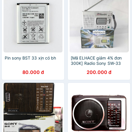
Pin sony BST 33 xịn có bh
[Mã ELHACE giảm 4% đơn
300K] Radio Sony SW-33
80.000 đ
200.000 đ