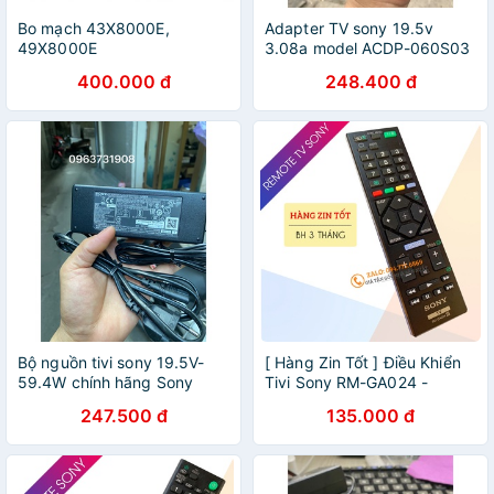
Bo mạch 43X8000E,
Adapter TV sony 19.5v
49X8000E
3.08a model ACDP-060S03
chính hãng
400.000 đ
248.400 đ
Bộ nguồn tivi sony 19.5V-
[ Hàng Zin Tốt ] Điều Khiển
59.4W chính hãng Sony
Tivi Sony RM-GA024 -
cung cấp
Remote Tivi Sony Tương
247.500 đ
135.000 đ
Thích Tất Cả Các Tivi LCD -
LED - Loại Ngắn