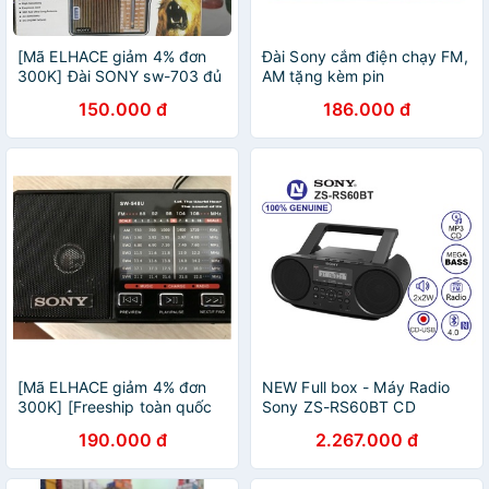
[Mã ELHACE giảm 4% đơn
Đài Sony cắm điện chạy FM,
300K] Đài SONY sw-703 đủ
AM tặng kèm pin
sóng FM TV AM SW1 SW2
150.000 đ
186.000 đ
[Mã ELHACE giảm 4% đơn
NEW Full box - Máy Radio
300K] [Freeship toàn quốc
Sony ZS-RS60BT CD
từ 50k] Đài Radio Sony 7
Boombox có Bluetooth NFC
190.000 đ
2.267.000 đ
Band SW-548 Đọc Usb, Thẻ
nhớ, Đèn Led