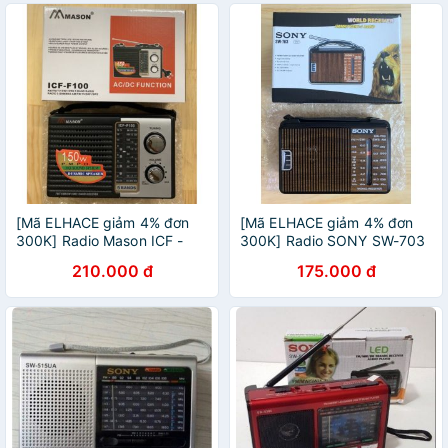
[Mã ELHACE giảm 4% đơn
[Mã ELHACE giảm 4% đơn
300K] Radio Mason ICF -
300K] Radio SONY SW-703
F100
210.000 đ
175.000 đ