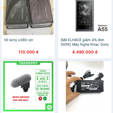
Vỏ sony ư380 xịn
[Mã ELHACE giảm 4% đơn
300K] Máy Nghe Nhạc Sony
Walkman NW-A55 |Chính
110.000 đ
4.490.000 đ
Hãng Sony Việt Nam| Bảo
Hành 12 Tháng Toàn Quốc