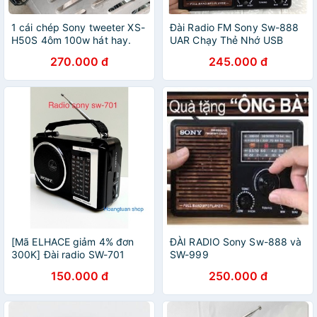
1 cái chép Sony tweeter XS-
Đài Radio FM Sony Sw-888
H50S 4ôm 100w hát hay.
UAR Chạy Thẻ Nhớ USB
589nhattao
270.000 đ
245.000 đ
[Mã ELHACE giảm 4% đơn
ĐÀI RADIO Sony Sw-888 và
300K] Đài radio SW-701
SW-999
nghe cực hay dành cho
150.000 đ
250.000 đ
người già