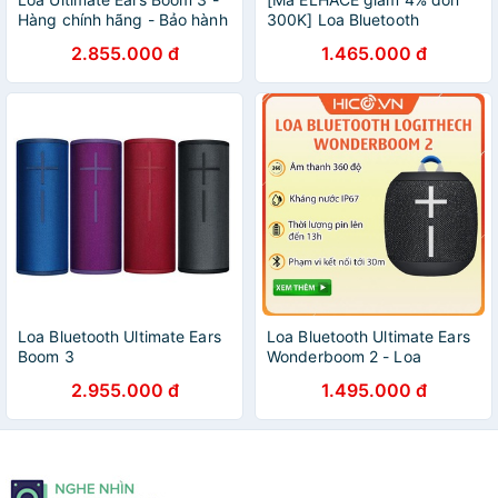
Hàng chính hãng - Bảo hành
300K] Loa Bluetooth
24 tháng
Ultimate Ears Wonderboom 2
2.855.000 đ
1.465.000 đ
- Hàng chính hãng - Bảo
hành 24 tháng
Loa Bluetooth Ultimate Ears
Loa Bluetooth Ultimate Ears
Boom 3
Wonderboom 2 - Loa
Bluetooth Bass Cực Hay,
2.955.000 đ
1.495.000 đ
Chống Nước, Hàng Chính
Hãng - Bảo hành 24 tháng