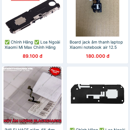
✅ Chính Hãng ✅ Loa Ngoài
Board jack âm thanh laptop
Xiaomi Mi Max Chính Hãng
Xiaomi notebook air 12.5
Giá Rẻ
89.100 đ
180.000 đ
[Mã ELHACE giảm 4% đơn
✅ Chính Hãng ✅ Loa Ngoài