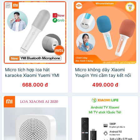
Micro tích hợp loa hát
Micro không dây Xiaomi
karaoke Xiaomi Yuemi YMI
Youpin Ymi cầm tay kết nối
YMMKF01 micro hát karaoke
Bluetooth tiện dụng-Bản
668.000 đ
499.000 đ
bluetooth trực tiếp cao cấp -
quốc tế
Minh Tín shop