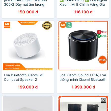
300K] Dây nút âm lượng
Xiaomi Mi 8 Chính Hãng Giá
Xiaomi Black shark 2
Rẻ
150.000 đ
116.100 đ
Loa Bluetooth Xiaomi Mi
Loa Xiaomi Sound L16A, Loa
Compact Speaker 2
thông minh Xiaomi Bluetooth
QBH4141EU-Bản quốc tế
5.2 Harman AudioEFX 24W
199.000 đ
1.990.000 đ
cao cấp chính hãng - Minh
Tín Shop