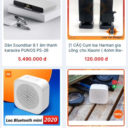
Dàn Soundbar 8.1 âm thanh
[1 CÁI] Cụm loa Harman gia
karaoke PUNOS PS-26
công cho Xiaomi ( 4ohm 8w-
15w max)
5.490.000 đ
120.000 đ