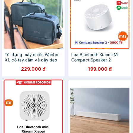
Túi đựng máy chiếu Wanbo
Loa Bluetooth Xiaomi Mi
X1, có tay cầm và dây đeo
Compact Speaker 2
vai
QBH4141EU Loa mini bỏ túi
229.000 đ
199.000 đ
Bản quốc tế - Minh Tín Shop