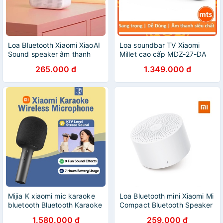
Loa Bluetooth Xiaomi XiaoAI
Loa soundbar TV Xiaomi
Sound speaker âm thanh
Millet cao cấp MDZ-27-DA
hay màu trắng bảo hành 06
chính hãng - Minh Tín Shop
265.000 đ
1.349.000 đ
tháng
Mijia K xiaomi mic karaoke
Loa Bluetooth mini Xiaomi Mi
bluetooth Bluetooth Karaoke
Compact Bluetooth Speaker
KTV 5.1 Kết Nối Chip DSP
2- Bảo hành chính hãng 1
1.580.000 đ
259.000 đ
âm Thanh Nổi Khử Tiếng ồn
năm