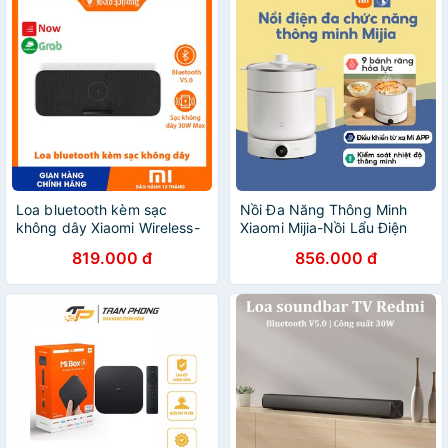
Loa bluetooth kèm sạc
Nồi Đa Năng Thông Minh
không dây Xiaomi Wireless-
Xiaomi Mijia-Nồi Lẩu Điện
Charger Bluetooth Speaker -
Nấu Cháo, Hầm Canh
819.000 đ
856.000 đ
Mới 100% Bảo hành 12 tháng