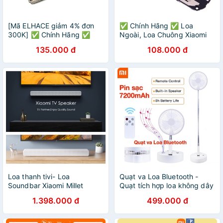
[Mã ELHACE giảm 4% đơn
✅ Chính Hãng ✅ Loa
300K] ✅ Chính Hãng ✅
Ngoài, Loa Chuông Xiaomi
Loa Chuông Ngoài Xiaomi
Redmi Note 7 Chính Hãng
135.000 đ
108.000 đ
Redmi K20 Pro Chính Hãng
Giá Rẻ
Loa thanh tivi- Loa
Quạt va Loa Bluetooth -
Soundbar Xiaomi Millet
Quạt tích hợp loa không dây
model MDZ-27-DA - Cao
Xiaomi ZOLELE P10S pin sạc
1.398.000 đ
499.000 đ
cấp- mang lại âm thanh
7200mAh tiện lợi Xiaomi
chân thật
Youpin phân phối