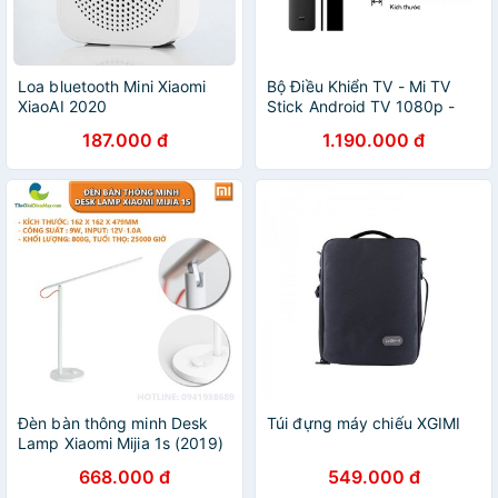
Loa bluetooth Mini Xiaomi
Bộ Điều Khiển TV - Mi TV
XiaoAI 2020
Stick Android TV 1080p -
Bản Quốc tế
187.000 đ
1.190.000 đ
Đèn bàn thông minh Desk
Túi đựng máy chiếu XGIMI
Lamp Xiaomi Mijia 1s (2019)
- Bảo hành 6 tháng - Shop
668.000 đ
549.000 đ
Thế giới điện máy