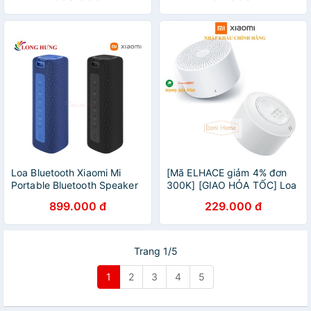
2500mAh
Loa Bluetooth Xiaomi Mi
[Mã ELHACE giảm 4% đơn
Portable Bluetooth Speaker
300K] [GIAO HỎA TỐC] Loa
QBH4197GL/QBH4195GL
Bluetooth Xiaomi Compact
899.000 đ
229.000 đ
MDZ-36-DB - Hàng chính
Speaker 2 QBH414EU|BH 1
hãng
tháng
Trang 1/5
1
2
3
4
5