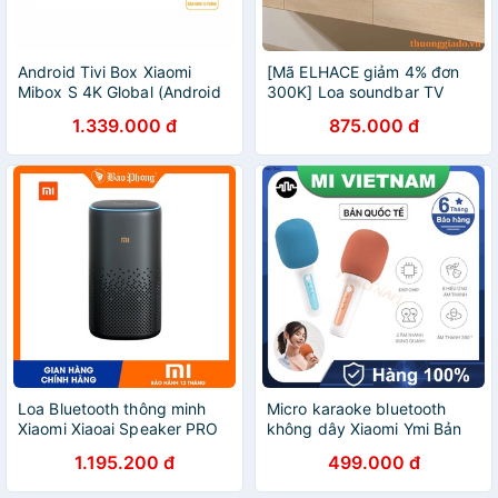
Android Tivi Box Xiaomi
[Mã ELHACE giảm 4% đơn
Mibox S 4K Global (Android
300K] Loa soundbar TV
8.1) - Hàng chính hãng DGW
Redmi màu đen, bluetooth
1.339.000 đ
875.000 đ
- Bảo hành 12 tháng
V5.0, công suất 30W
Loa Bluetooth thông minh
Micro karaoke bluetooth
Xiaomi Xiaoai Speaker PRO
không dây Xiaomi Ymi Bản
LX06
quốc tế Micro nói tiếng anh
1.195.200 đ
499.000 đ
Cầm tay kết nối Bluetooth
tiện dụng