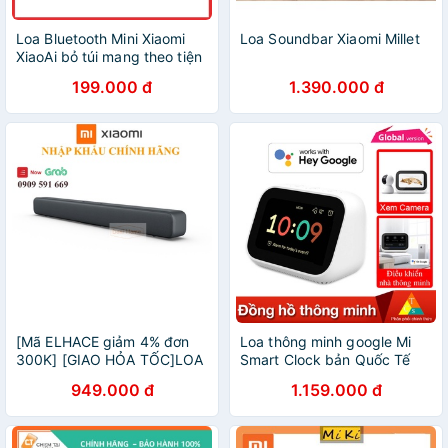
Loa Bluetooth Mini Xiaomi
Loa Soundbar Xiaomi Millet
XiaoAi bỏ túi mang theo tiện
lợi
199.000 đ
1.390.000 đ
[Mã ELHACE giảm 4% đơn
Loa thông minh google Mi
300K] [GIAO HỎA TỐC]LOA
Smart Clock bản Quốc Tế
THANH BLUETOOTH Xiaomi
949.000 đ
1.159.000 đ
Redmi TV Soundbar