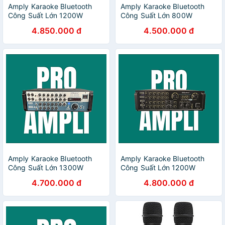
Amply Karaoke Bluetooth
Amply Karaoke Bluetooth
Công Suất Lớn 1200W
Công Suất Lớn 800W
Zenbos PA-988X, 20 Sò Đại
Zenbos TK-6800, 12 Sò
4.850.000 đ
4.500.000 đ
( Hàng chính Hãng)
Đại(Hàng Chính Hãng)
Amply Karaoke Bluetooth
Amply Karaoke Bluetooth
Công Suất Lớn 1300W
Công Suất Lớn 1200W
Zenbos LX-8800H, 20 Sò
Zenbos LX-858Z 20 Sò
4.700.000 đ
4.800.000 đ
Đại(Hàng Chính Hãng)
(Hàng Chính Hãng)