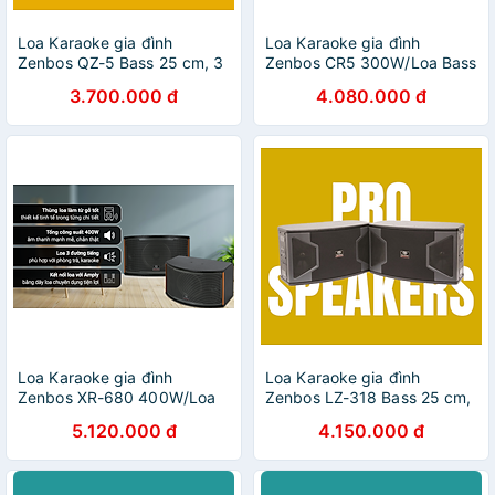
Loa Karaoke gia đình
Loa Karaoke gia đình
Zenbos QZ-5 Bass 25 cm, 3
Zenbos CR5 300W/Loa Bass
đường tiếng(Hàng Chính
20 cm, 3 đường tiếng(Hàng
3.700.000 đ
4.080.000 đ
Hãng)
Chính Hãng)
Loa Karaoke gia đình
Loa Karaoke gia đình
Zenbos XR-680 400W/Loa
Zenbos LZ-318 Bass 25 cm,
Bass 25 cm, 3 đường
3 đường tiếng(Hàng Chính
5.120.000 đ
4.150.000 đ
tiếng(Hàng Chính Hãng)
Hãng)