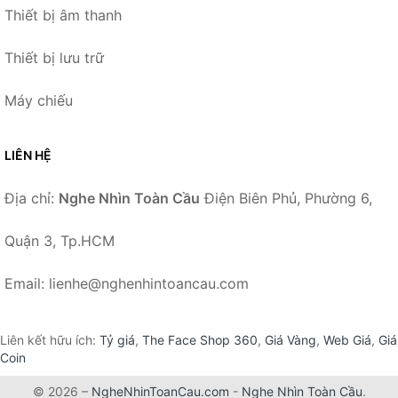
Thiết bị âm thanh
Thiết bị lưu trữ
Máy chiếu
LIÊN HỆ
Địa chỉ:
Nghe Nhìn Toàn Cầu
Điện Biên Phủ, Phường 6,
Quận 3, Tp.HCM
Email: lienhe@nghenhintoancau.com
Liên kết hữu ích:
Tỷ giá
,
The Face Shop 360
,
Giá Vàng
,
Web Giá
,
Giá
Coin
© 2026 –
NgheNhinToanCau.com
-
Nghe Nhìn Toàn Cầu
.