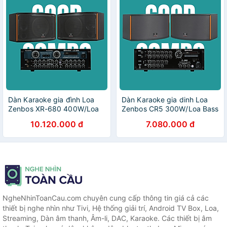
Dàn Karaoke gia đình Loa
Dàn Karaoke gia dinh Loa
Zenbos XR-680 400W/Loa
Zenbos CR5 300W/Loa Bass
Bass 25 cm, 3 đường tiếng
20 cm, 3 đường tiếng và
10.120.000 đ
7.080.000 đ
và Amply Bluetooth Công
Amply Karaoke Bluetooth
Suất Lớn 800W Zenbos LX-
Công Suất Lớn 500W
6800, 12 Sò Đại (Hàng
Zenbos Z2600, 8 Sò(Hàng
Chính Hãng)
Chính Hãng)
NgheNhinToanCau.com chuyên cung cấp thông tin giá cả các
thiết bị nghe nhìn như Tivi, Hệ thống giải trí, Android TV Box, Loa,
Streaming, Dàn âm thanh, Âm-li, DAC, Karaoke. Các thiết bị âm