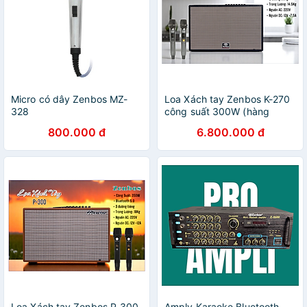
Micro có dây Zenbos MZ-
Loa Xách tay Zenbos K-270
328
công suất 300W (hàng
chính hãng)
800.000 đ
6.800.000 đ
Loa Xách tay Zenbos P-300
Amply Karaoke Bluetooth