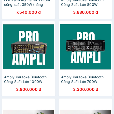
công suất 350W (hàng
Công Suất Lớn 800W
chính hãng)
Zenbos Z-8600, 8 Sò Đại
7.540.000 đ
3.880.000 đ
(Hàng Chính Hãng)
Amply Karaoke Bluetooth
Amply Karaoke Bluetooth
Công Suất Lớn 1000W
Công Suất Lớn 700W
Zenbos PA-3800, 12 Sò
Zenbos RT-169Q, 12 Sò Đại
3.800.000 đ
3.300.000 đ
Đại(Hàng Chính Hãng)
(Hàng Chính Hãng)