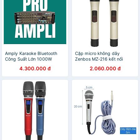
Amply Karaoke Bluetooth
Cặp micro không dây
Công Suất Lớn 1000W
Zenbos MZ-216 kết nối
Zenbos LX-8000H, 16 Sò
50m(Hàng Chính Hãng)
4.300.000 đ
2.060.000 đ
Đại (Hàng Chính Hãng)