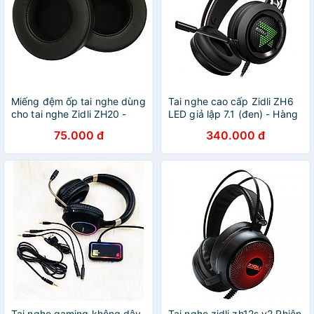
Miếng đệm ốp tai nghe dùng
Tai nghe cao cấp Zidli ZH6
cho tai nghe Zidli ZH20 -
LED giả lập 7.1 (đen) - Hàng
Hàng Nhập Khẩu
Chính Hãng
75.000 đ
340.000 đ
Tai nghe gaming không dây
Tai nghe zidli zh12s v2 Phiên