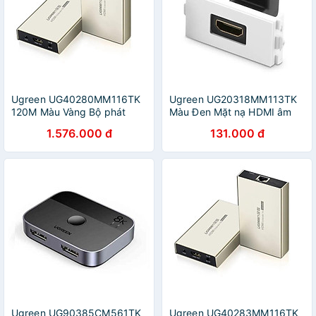
Ugreen UG40280MM116TK
Ugreen UG20318MM113TK
120M Màu Vàng Bộ phát
Màu Đen Mặt nạ HDMI âm
HDMI qua cáp Lan Cat 5E +
tường gập 90 độ cao cấp -
1.576.000 đ
131.000 đ
6 - HÀNG CHÍNH HÃNG
HÀNG CHÍNH HÃNG
Ugreen UG90385CM561TK
Ugreen UG40283MM116TK