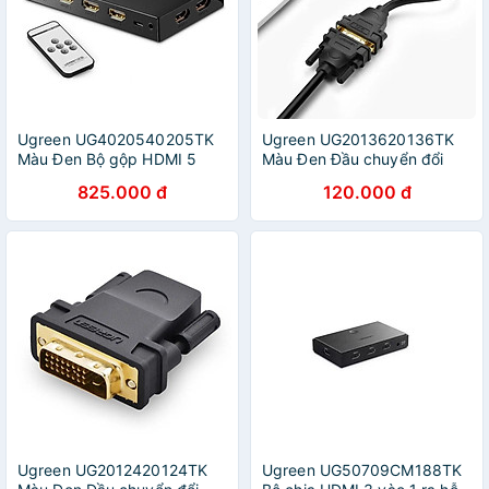
Ugreen UG4020540205TK
Ugreen UG2013620136TK
Màu Đen Bộ gộp HDMI 5
Màu Đen Đầu chuyển đổi
vào 1 HDMI chuẩn 4.1 -
HDMI sang DVI 24 + 5 âm -
825.000 đ
120.000 đ
HÀNG CHÍNH HÃNG
HÀNG CHÍNH HÃNG
Ugreen UG2012420124TK
Ugreen UG50709CM188TK