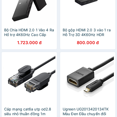
Bộ Chia HDMI 2.0 1 Vào 4 Ra
Bộ gộp HDMI 2.0 3 vào 1 ra
Hổ trợ 4K60Hz Cao Cấp
Hỗ Trợ 3D 4K60Hz HDR
Ugreen GK
Ugreen GK
1.723.000 đ
800.000 đ
Cáp mạng cat6a utp od2.8
Ugreen UG2013420134TK
siêu nhỏ thuần đồng 1m
Màu Đen Đầu chuyển đổi