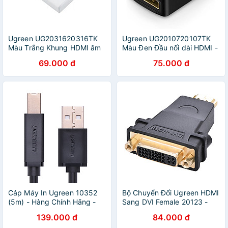
Ugreen UG2031620316TK
Ugreen UG2010720107TK
Màu Trắng Khung HDMI âm
Màu Đen Đầu nối dài HDMI -
tường - HÀNG CHÍNH HÃNG
HÀNG CHÍNH HÃNG
69.000 đ
75.000 đ
Cáp Máy In Ugreen 10352
Bộ Chuyển Đổi Ugreen HDMI
(5m) - Hàng Chính Hãng -
Sang DVI Female 20123 -
Hàng chính hãng
Hàng Chính Hãng
139.000 đ
84.000 đ