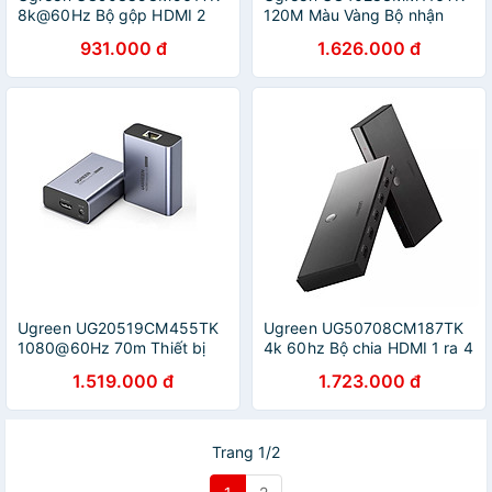
8k@60Hz Bộ gộp HDMI 2
120M Màu Vàng Bộ nhận
vào 1 ra chuẩn HDMI 2.1 -
HDMI qua cáp Lan Cat 5E +
931.000 đ
1.626.000 đ
HÀNG CHÍNH HÃNG
6 - HÀNG CHÍNH HÃNG
Ugreen UG20519CM455TK
Ugreen UG50708CM187TK
1080@60Hz 70m Thiết bị
4k 60hz Bộ chia HDMI 1 ra 4
kéo dài HDMI qua cáp mạng
cổng hỗ trợ HDMI 2.0 -
1.519.000 đ
1.723.000 đ
Cat5e/6 - HÀNG CHÍNH
HÀNG CHÍNH HÃNG
HÃNG
Trang 1/2