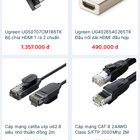
Ugreen UG50707CM186TK
Ugreen UG4026540265TK
Bộ chia HDMI 1 ra 2 chuẩn
Đầu nối dài HDMI đầu hợp
HDMI 2.0 - HÀNG CHÍNH
kim cao cấp - HÀNG CHÍNH
1.357.000 đ
490.000 đ
HÃNG
HÃNG
Cáp mạng cat6a utp od2.8
Cáp mạng CAT 8 24AWG
siêu nhỏ thuần đồng 2m
Class S/FTP 2000Mhz 2M
Ugreen 122OL70334NW
Ugreen 121OL70329NW