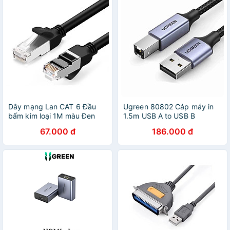
Dây mạng Lan CAT 6 Đầu
Ugreen 80802 Cáp máy in
bấm kim loại 1M màu Đen
1.5m USB A to USB B
Ugreen 101OL50191NW
Aluminum alloy shell Case
67.000 đ
186.000 đ
Hàng chính hãng
Braided Black US369 Hàng
chính hãng