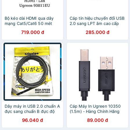
Bộ kéo dài HDMI qua dây
Cáp tín hiệu chuyển đổi USB
mạng Cat5/Cat6 50 mét
2.0 sang LPT âm cao cấp
Ugreen 90811EU ( Bộ 2
1M màu Đen Ugreen
719.000 đ
285.000 đ
cái+Adapter ) - Hàng Chính
225HL30226HL Hàng chính
Hãng
hãng
Dây máy in USB 2.0 chuẩn A
Cáp Máy In Ugreen 10350
đực sang chuẩn B đực độ
(1.5m) - Hàng Chính Hãng
dài từ 1-5m US135 - Hàng
96.040 đ
89.000 đ
Nhập Khẩu