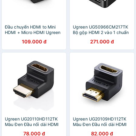
Đầu chuyển HDMI to Mini
Ugreen UG50966CM217TK
HDMI + Micro HDMI Ugreen
Bộ gộp HDMI 2 vào 1 chuẩn
20144 - Hàng chính hãng
HDMI 2.0 - HÀNG CHÍNH
109.000 đ
271.000 đ
HÃNG
Ugreen UG20110HD112TK
Ugreen UG20109HD112TK
Màu Đen Đầu nối dài HDMI
Màu Đen Đầu nối dài HDMI
gập 90 độ - HÀNG CHÍNH
gập 90 độ - HÀNG CHÍNH
78.000 đ
82.000 đ
HÃNG
HÃNG