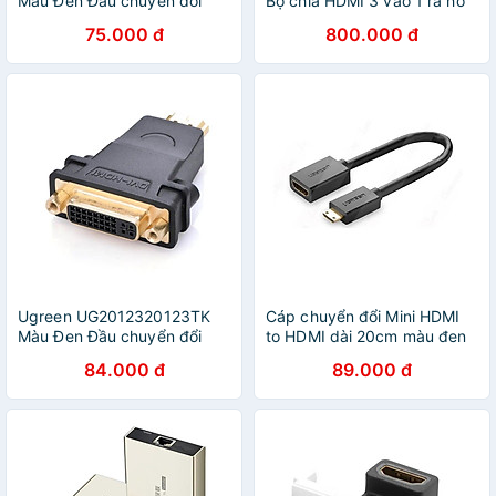
Màu Đen Đầu chuyển đổi
Bộ chia HDMI 3 vào 1 ra hỗ
DVI 24 + 1 sang HDMI âm -
trợ HDMI 2.0 - HÀNG CHÍNH
75.000 đ
800.000 đ
HÀNG CHÍNH HÃNG
HÃNG
Ugreen UG2012320123TK
Cáp chuyển đổi Mini HDMI
Màu Đen Đầu chuyển đổi
to HDMI dài 20cm màu đen
HDMI sang DVI 24 + 5 âm -
Ugreen GK20137 Hàng
84.000 đ
89.000 đ
HÀNG CHÍNH HÃNG
chính hãng