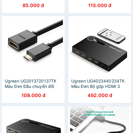
Ugreen 122OL70332NW
Micro HDMI sang HDMI âm -
85.000 đ
115.000 đ
Hàng chính hãng
HÀNG CHÍNH HÃNG
Ugreen UG2013720137TK
Ugreen UG4023440234TK
Màu Đen Đầu chuyển đổi
Màu Đen Bộ gộp HDMI 3
Mini HDMI sang HDMI âm -
vào 1 HDMI chuẩn 4.1 -
108.000 đ
492.000 đ
HÀNG CHÍNH HÃNG
HÀNG CHÍNH HÃNG