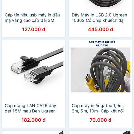
Cáp tín hiệu usb máy in đầu
Dây Máy In USB 2.0 Ugreen
mạ vàng cao cấp dài 3M
10362 Có Chip khuếch đại
màu đen UGREEN
cao cấp dài 15M UGREEN
127.000 đ
445.000 đ
USB10351Us135 Hàng chính
USB10362Us122 Hàng chính
hãng
hãng
Cáp mạng LAN CAT6 dây
Cáp máy in Arigatoo 1,9m,
dẹt 15M màu Đen Ugreen
3m, 5m, 10m- Cáp kết nối
102OL50180NW Hàng chính
máy in - Hàng chính hãng
182.000 đ
70.000 đ
hãng