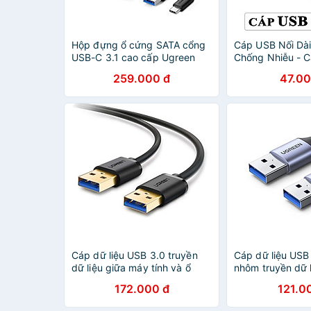
Hộp đựng ổ cứng SATA cổng
Cáp USB Nối Dà
USB-C 3.1 cao cấp Ugreen
Chống Nhiễu - C
50743 - Hàng chính hãng
dài 1 mét rưỡi, 
259.000 đ
47.00
dùng cho máy tí
chính hãng
Cáp dữ liệu USB 3.0 truyền
Cáp dữ liệu USB
dữ liệu giữa máy tính và ổ
nhôm truyền dữ 
cứng USB dài 3m Ugreen
tính và ổ cứng 
172.000 đ
121.0
90576 US128 - Hàng chính
Ugreen 80789 -
hãng
hãng