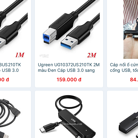
3US210TK
Ugreen UG10372US210TK 2M
Cáp nối ổ cứn
p USB 3.0
màu Đen Cáp USB 3.0 sang
cổng USB, tố
máy in đầu
USB B 3. 0 máy in đầu mạ
cứng 2.5inch
00 đ
159.000 đ
84
NG CHÍNH
niken - HÀNG CHÍNH HÃNG
chính hãng