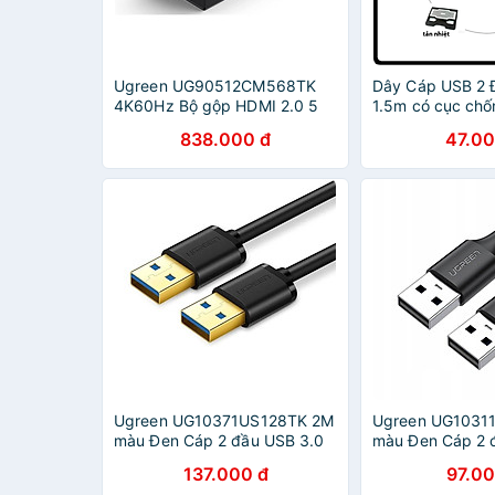
Ugreen UG90512CM568TK
Dây Cáp USB 2 
4K60Hz Bộ gộp HDMI 2.0 5
1.5m có cục chố
vào 1 ra kèm cáp cấp nguồn
Hàng Nhập Khẩ
838.000 đ
47.00
USB-C dài 1M + remote -
HÀNG CHÍNH HÃNG
Ugreen UG10371US128TK 2M
Ugreen UG1031
màu Đen Cáp 2 đầu USB 3.0
màu Đen Cáp 2 
dương cao cấp - HÀNG
vỏ nhựa PVC -
137.000 đ
97.00
CHÍNH HÃNG
HÃNG