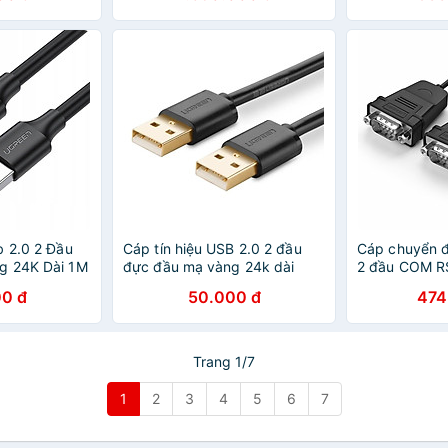
b 2.0 2 Đầu
Cáp tín hiệu USB 2.0 2 đầu
Cáp chuyển đ
g 24K Dài 1M
đực đầu mạ vàng 24k dài
2 đầu COM R
n Us10210309
0.5M màu đen UGREEN
DB9 dài 1.5
0 đ
50.000 đ
474
g
USB10308Us102 Hàng chính
30769 - Hàng
hãng
Trang 1/7
1
2
3
4
5
6
7