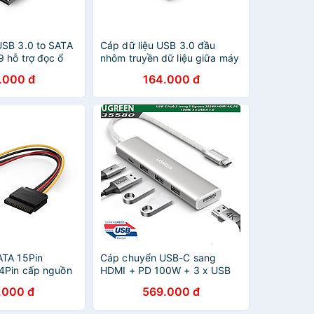
SB 3.0 to SATA
Cáp dữ liệu USB 3.0 đầu
 hỗ trợ đọc ổ
nhôm truyền dữ liệu giữa máy
 - Hàng chính
tính và ổ cứng USB dài
.000 đ
164.000 đ
2mUgreen 80791 - Hàng
chính hãng
ATA 15Pin
Cáp chuyển USB-C sang
4Pin cấp nguồn
HDMI + PD 100W + 3 x USB
SD, ổ đĩa quang
3.0 Ugreen 35580 - Hàng
.000 đ
569.000 đ
GREEN
chính hãng
27 Hàng chính