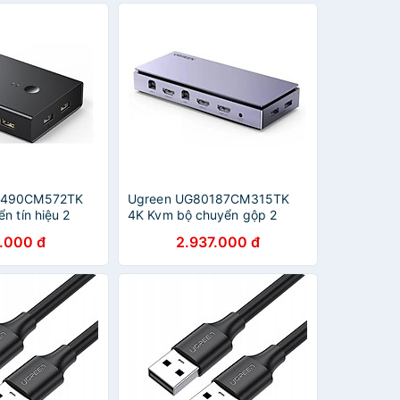
0490CM572TK
Ugreen UG80187CM315TK
n tín hiệu 2
4K Kvm bộ chuyển gộp 2
àn hình cổng
CHỨC NĂNG CHIA HAY NHẬP
.000 đ
2.937.000 đ
tch USB kèm 2
hdmi + usb 2 máy tính trên 1
trợ hot key -
màn hình 2 vào 1 ra - HÀNG
 HÃNG
CHÍNH HÃNG