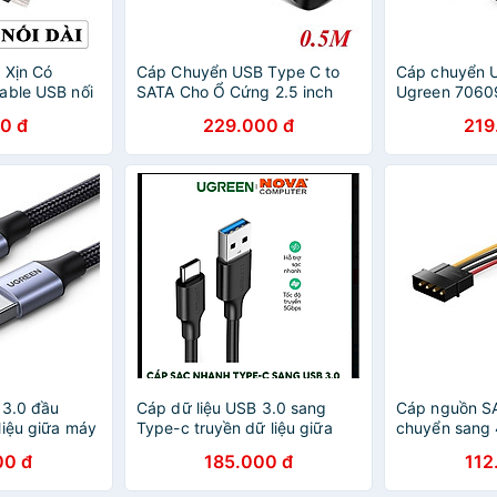
i Xịn Có
Cáp Chuyển USB Type C to
Cáp chuyển U
able USB nối
SATA Cho Ổ Cứng 2.5 inch
Ugreen 70609
3 mét, 5 mét
Ugreen 70610 - Hàng Chính
cứng 2.5inch
0 đ
229.000 đ
219
nh - Hàng
Hãng
hãng
 3.0 đầu
Cáp dữ liệu USB 3.0 sang
Cáp nguồn S
liệu giữa máy
Type-c truyền dữ liệu giữa
chuyển sang 
USB dài 0.5m
máy tính và ổ cứng USB dài
cho ổ cứng S
00 đ
185.000 đ
112
 Hàng chính
2m Ugreen ( 20884) hàng
DVD 20cm U
chính hãng
USB50720Us1