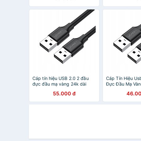
HÃNG
Cáp tín hiệu USB 2.0 2 đầu
Cáp Tín Hiệu Us
đực đầu mạ vàng 24k dài
Đực Đầu Mạ Vàn
1.5M màu đen UGREEN
Màu Đen Ugree
55.000 đ
46.00
USB10310Us102 Hàng chính
Hàng Chính Hãn
hãng