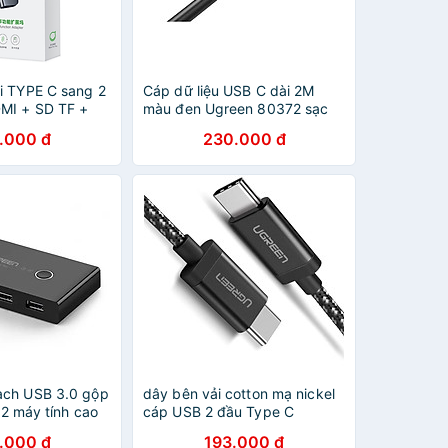
ổi TYPE C sang 2
Cáp dữ liệu USB C dài 2M
MI + SD TF +
màu đen Ugreen 80372 sạc
n 70411-Hàng
100W 2 đầu USB type C hỗ
.000 đ
230.000 đ
trợ sạc nhanh Us300 - HÀNG
CHÍNH HÃNG
ạch USB 3.0 gộp
dây bên vải cotton mạ nickel
o 2 máy tính cao
cáp USB 2 đầu Type C
 216HL30768US
Ugreen 161KN50449US 2m
.000 đ
193.000 đ
ãng
màu đen hàng chính hãng