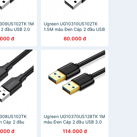
0309US102TK 1M
Ugreen UG10310US102TK
 2 đầu USB 2.0
1.5M màu Đen Cáp 2 đầu USB
C - HÀNG CHÍNH
2.0 vỏ nhựa PVC - HÀNG
.000 đ
60.000 đ
CHÍNH HÃNG
0308US102TK
Ugreen UG10370US128TK 1M
 Cáp 2 đầu
màu Đen Cáp 2 đầu USB 3.0
nhựa PVC - HÀNG
dương cao cấp - HÀNG
.000 đ
114.000 đ
CHÍNH HÃNG