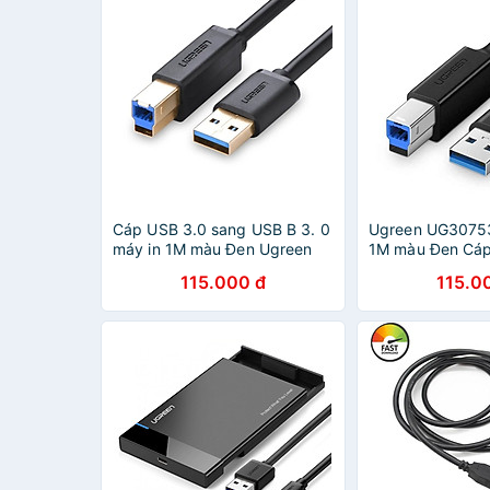
Cáp USB 3.0 sang USB B 3. 0
Ugreen UG3075
máy in 1M màu Đen Ugreen
1M màu Đen Cá
30753 US210 Hàng Chính
sang USB B 3. 0 
115.000 đ
115.0
Hãng
mạ niken - HÀ
HÃNG