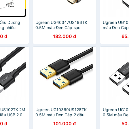
Đầu Dương
Ugreen UG40347US196TK
Ugreen UG1
ng nhiễu -
0.5M màu Đen Cáp sạc
màu Đen Cáp
u
truyền dữ liệu USB 2.0 sang 2
vỏ nhựa PV
0 đ
182.000 đ
65
đầu MICRO USB cao cấp -
HÃNG
HÀNG CHÍNH HÃNG
1US102TK 2M
Ugreen UG10369US128TK
Ugreen UG1
đầu USB 2.0
0.5M màu Đen Cáp 2 đầu
0.5M màu Đen
 HÀNG CHÍNH
USB 3.0 dương cao cấp -
USB 2.0 vỏ 
0 đ
101.000 đ
50
HÀNG CHÍNH HÃNG
CHÍNH HÃNG