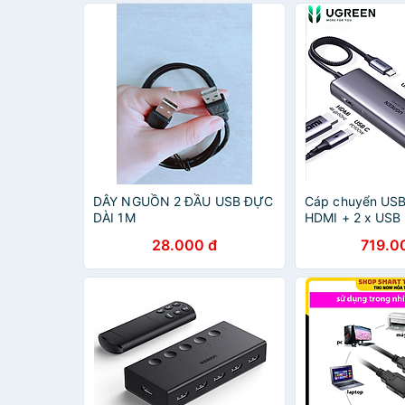
DÂY NGUỒN 2 ĐẦU USB ĐỰC
Cáp chuyển USB
DÀI 1M
HDMI + 2 x USB
3.2 + RJ45 + P
28.000 đ
719.0
45000 - Hàng c