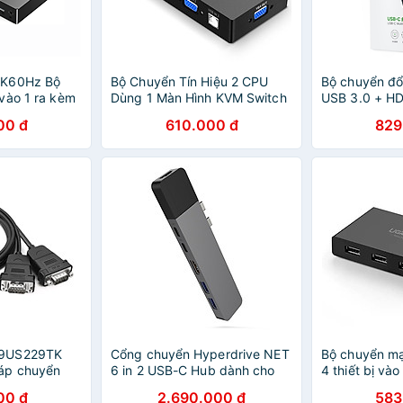
4K60Hz Bộ
Bộ Chuyển Tín Hiệu 2 CPU
Bộ chuyển đ
vào 1 ra kèm
Dùng 1 Màn Hình KVM Switch
USB 3.0 + HD
USB-C dài 1M
USB Ugreen 30357 - Hàng
nguồn Ugree
00 đ
610.000 đ
829
 - Hàng chính
Chính Hãng
chính hãng
69US229TK
Cổng chuyển Hyperdrive NET
Bộ chuyển m
́p chuyển
6 in 2 USB-C Hub dành cho
4 thiết bị và
g 2 đầu COM
Macbook Pro 13 15
cấp Ugreen
00 đ
2.690.000 đ
583
G CHÍNH
2016/2017/2018
Hàng chính h