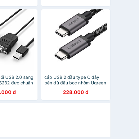
ổi USB 2.0 sang
cáp USB 2 đầu type C dây
S232 đực chuẩn
bện dù đầu bọc nhôm Ugreen
m UGREEN US229
316PD70429US 2M 100W PD
.000 đ
228.000 đ
 chính hãng
màu đen hàng chính hãng