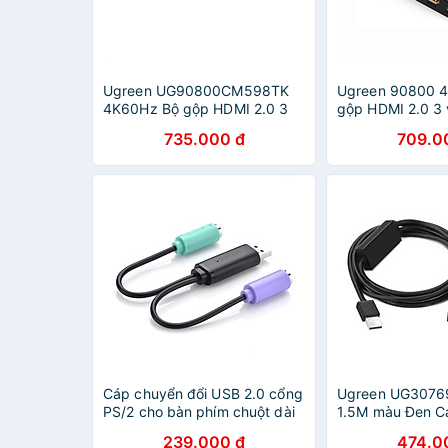
Ugreen UG90800CM598TK
Ugreen 90800 
4K60Hz Bộ gộp HDMI 2.0 3
gộp HDMI 2.0 3 
vào 1 ra kèm cáp cấp nguồn
cáp cấp nguồn 
735.000 đ
709.0
USB-C dài 1M + remote -
+ remote cm598
HÀNG CHÍNH HÃNG
hãng
Cáp chuyển đổi USB 2.0 cổng
Ugreen UG307
PS/2 cho bàn phím chuột dài
1.5M màu Đen Ca
20CM UGREEN USB20219
đổi USB 2.0 san
239.000 đ
474.0
Hàng chính hãng
cao cấp - HÀN