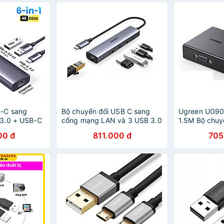
hãng
-C sang
Bộ chuyển đổi USB C sang
Ugreen UG9
 3.0 + USB-C
cổng mạng LAN và 3 USB 3.0
1.5M Bộ chuyể
D100W Ugreen
màu xám Ugreen 20932
CPU dùng 1 M
00 đ
811.000 đ
705
hính hãng
gigabits Ethernet + Pd CM475
VGA KVM Swi
- HÀNG CHÍNH HÃNG
dây USB-B hổ 
HÀNG CHÍNH