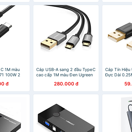
B C 1M màu
Cáp USB-A sang 2 đầu TypeC
Cáp Tín Hiệu
71 100W 2
cao cấp 1M màu Đen Ugreen
Đực Dài 0.2
hỗ trợ sạc
UC40351US196 Hàng chính
Ugreen Us10
00 đ
280.000 đ
59
 HÀNG CHÍNH
hãng
Chính Hãng