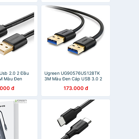
 Usb 2.0 2 Đầu
Ugreen UG90576US128TK
5M Màu Đen
3M Màu Đen Cáp USB 3.0 2
210307 Hàng
đầu dương mạ vàng 24k -
.000 đ
173.000 đ
HÀNG CHÍNH HÃNG