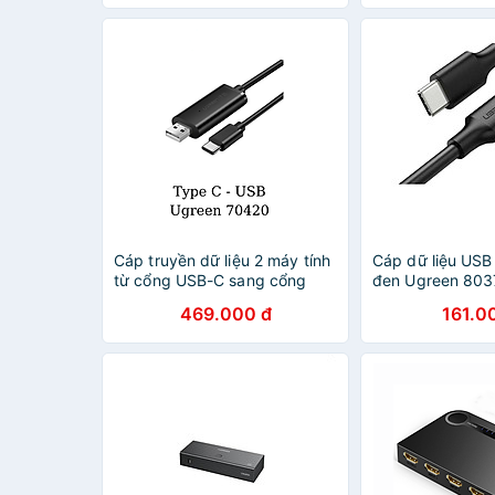
Cáp truyền dữ liệu 2 máy tính
Cáp dữ liệu US
từ cổng USB-C sang cổng
đen Ugreen 803
USB 2.0 Datalink Ugreen
đầu USB type C 
469.000 đ
161.0
70420 (dài 2m) - Hàng chính
nhanh Us300 -
hãng
HÃNG