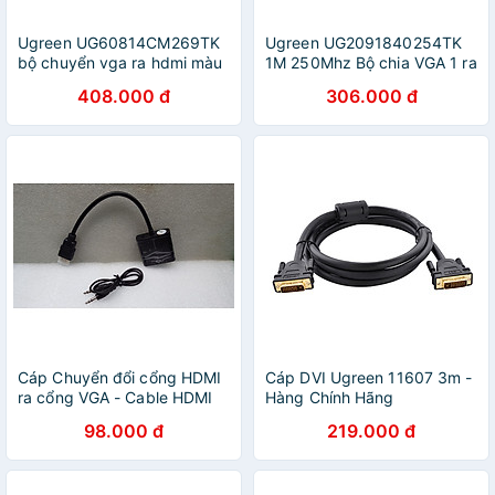
Ugreen UG60814CM269TK
Ugreen UG2091840254TK
bộ chuyển vga ra hdmi màu
1M 250Mhz Bộ chia VGA 1 ra
đen - HÀNG CHÍNH HÃNG
2 full hd - HÀNG CHÍNH
408.000 đ
306.000 đ
HÃNG
Cáp Chuyển đổi cổng HDMI
Cáp DVI Ugreen 11607 3m -
ra cổng VGA - Cable HDMI
Hàng Chính Hãng
to VGA dùng để kết nối máy
98.000 đ
219.000 đ
tính với tivi, máy chiếu -
Hàng chính hãng