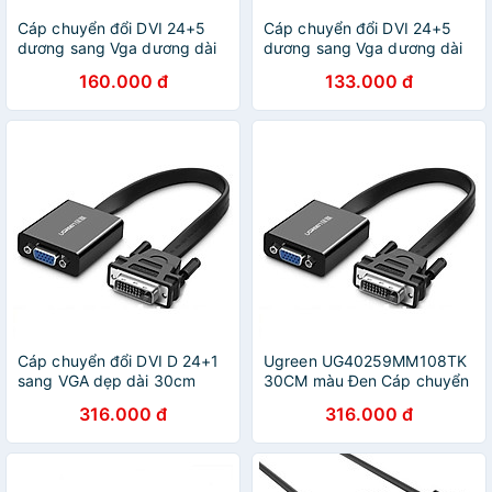
Cáp chuyển đổi DVI 24+5
Cáp chuyển đổi DVI 24+5
dương sang Vga dương dài
dương sang Vga dương dài
2m màu đen UGREEN
1m màu đen UGREEN
160.000 đ
133.000 đ
11677DV102 Hàng chính
30741DV102 Hàng chính
hãng
hãng
Cáp chuyển đổi DVI D 24+1
Ugreen UG40259MM108TK
sang VGA dẹp dài 30cm
30CM màu Đen Cáp chuyển
màu đen UGREEN
đổi DVI D 24 + 1 sang VGA
316.000 đ
316.000 đ
40259MM108 Hàng chính
cáp dẹt - HÀNG CHÍNH
hãng
HÃNG