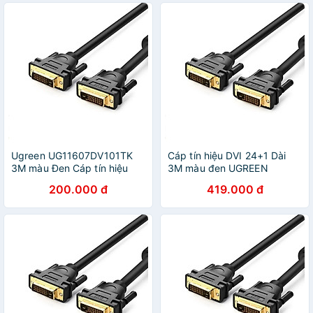
Ugreen UG11607DV101TK
Cáp tín hiệu DVI 24+1 Dài
3M màu Đen Cáp tín hiệu
3M màu đen UGREEN
DVI 24 + 1 - HÀNG CHÍNH
GK11608DV101 Hàng chính
200.000 đ
419.000 đ
HÃNG
hãng