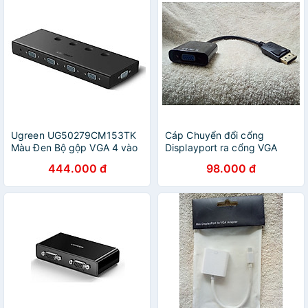
Ugreen UG50279CM153TK
Cáp Chuyển đổi cổng
Màu Đen Bộ gộp VGA 4 vào
Displayport ra cổng VGA
1 ra hỗ trợ FULL HD 500Ghz
dùng để kết nối máy tính với
444.000 đ
98.000 đ
- HÀNG CHÍNH HÃNG
tivi, máy chiếu - Hàng chính
hãng