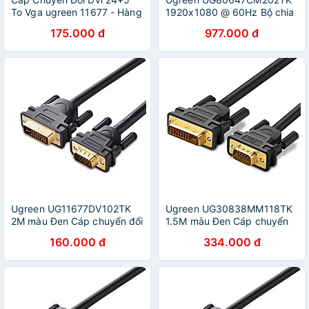
To Vga ugreen 11677 - Hàng
1920x1080 @ 60Hz Bộ chia
chính hãng
1 cổng DVI 24+1 ra 2 cổng
175.000 đ
977.000 đ
DVI 24+1 - HÀNG CHÍNH
HÃNG
Ugreen UG11677DV102TK
Ugreen UG30838MM118TK
2M màu Đen Cáp chuyển đổi
1.5M màu Đen Cáp chuyển
DVI 24 + 5 sang VGA -
đổi DVI 24 + 1 sang VGA -
160.000 đ
334.000 đ
HÀNG CHÍNH HÃNG
HÀNG CHÍNH HÃNG