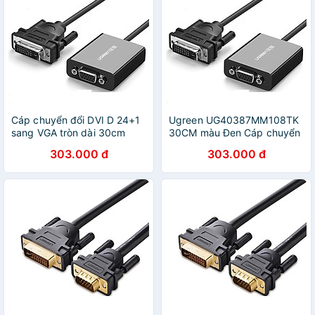
Cáp chuyển đổi DVI D 24+1
Ugreen UG40387MM108TK
sang VGA tròn dài 30cm
30CM màu Đen Cáp chuyển
màu đen UGREEN
đổi DVI D 24 + 1 sang VGA
303.000 đ
303.000 đ
40387MM108 Hàng chính
cáp tròn - HÀNG CHÍNH
hãng
HÃNG