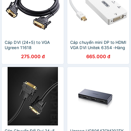
Cáp DVI (24+5) to VGA
Cáp chuyển mini DP to HDMI
Ugreen 11618
VGA DVI Unitek 6354 -Hàng
Chính Hãng
275.000 đ
665.000 đ
Cáp Chuyển Đổi Dvi 24+5
Ugreen UG80647CM202TK