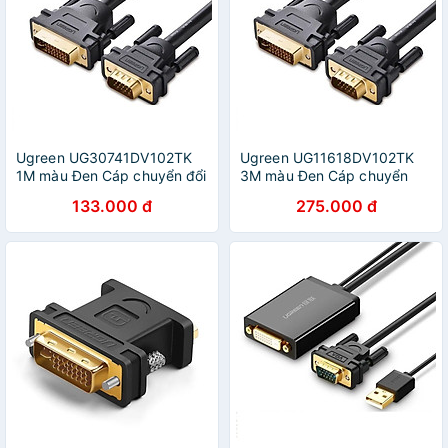
Ugreen UG30741DV102TK
Ugreen UG11618DV102TK
1M màu Đen Cáp chuyển đổi
3M màu Đen Cáp chuyển
DVI 24 + 5 sang VGA -
đổi DVI 24 + 5 sang VGA -
133.000 đ
275.000 đ
HÀNG CHÍNH HÃNG
HÀNG CHÍNH HÃNG