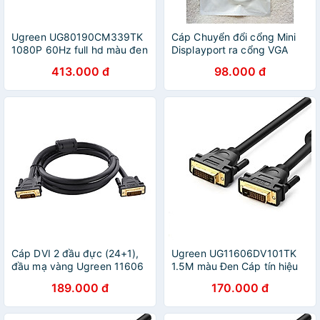
Ugreen UG80190CM339TK
Cáp Chuyển đổi cổng Mini
1080P 60Hz full hd màu đen
Displayport ra cổng VGA
bộ chia vga 1 ra 2 có sẵn
dùng để kết nối máy tính với
413.000 đ
98.000 đ
dây cấp nguồn - HÀNG
tivi, máy chiếu - Hàng chính
CHÍNH HÃNG
hãng
Cáp DVI 2 đầu đực (24+1),
Ugreen UG11606DV101TK
đầu mạ vàng Ugreen 11606
1.5M màu Đen Cáp tín hiệu
DVI 24 + 1 - HÀNG CHÍNH
189.000 đ
170.000 đ
HÃNG