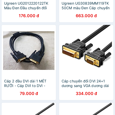
Ugreen UG2012220122TK
Ugreen UG30839MM119TK
Màu Đen Đầu chuyển đổi
50CM màu Đen Cáp chuyển
DVI 24 + 5 sang VGA âm -
VGA sang DVI 24 + 1 cao
176.000 đ
663.000 đ
HÀNG CHÍNH HÃNG
cấp - HÀNG CHÍNH HÃNG
Cáp 2 đầu DVI dài 1 MÉT
Cáp chuyển đổi DVI 24+1
RƯỠI - Cáp DVI to DVI -
dương sang VGA dương dài
Hàng chính hãng
1.5m màu đen UGREEN
79.000 đ
334.000 đ
30838MM118 Hàng chính
hãng