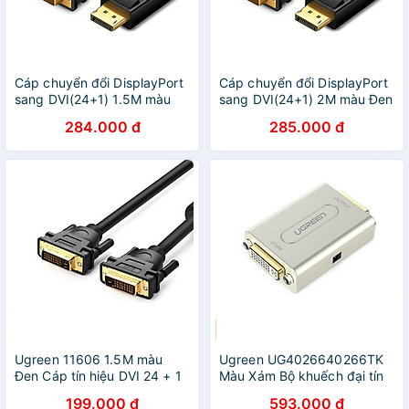
Cáp chuyển đổi DisplayPort
Cáp chuyển đổi DisplayPort
sang DVI(24+1) 1.5M màu
sang DVI(24+1) 2M màu Đen
Đen Ugreen 10243DP103
Ugreen 10221DP103 Hàng
284.000 đ
285.000 đ
Hàng chính hãng
chính hãng
Ugreen 11606 1.5M màu
Ugreen UG4026640266TK
Đen Cáp tín hiệu DVI 24 + 1
Màu Xám Bộ khuếch đại tín
Ugreen DV101 - Hàng Chính
hiệu DVI 24 + 5 cao cấ -
199.000 đ
593.000 đ
Hãng
HÀNG CHÍNH HÃNG