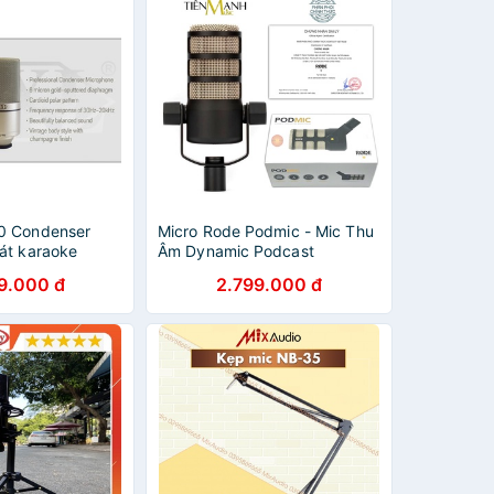
0 Condenser
Micro Rode Podmic - Mic Thu
át karaoke
Âm Dynamic Podcast
utube siêu bền
Livestream Phòng Thu Studio
9.000 đ
2.799.000 đ
tháng
Microphone Pod mic