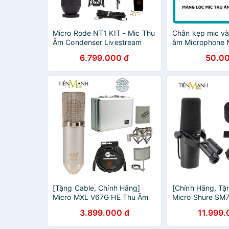
Micro Rode NT1 KIT - Mic Thu
Chân kẹp mic và
Âm Condenser Livestream
âm Microphone 
Phòng Thu Studio Chuyên
kẹp bàn gắn mic
6.799.000 đ
50.00
Nghiệp Microphone Cardioid
NT1KIT
[Tặng Cable, Chính Hãng]
[Chính Hãng, Tặ
Micro MXL V67G HE Thu Âm
Micro Shure SM7
Livestream MXLV67 Mic
Podcast Mic Th
3.899.000 đ
11.999.
MXLV67G Heritage Edition
Thu Studio Micr
Microphone V67
Diễn