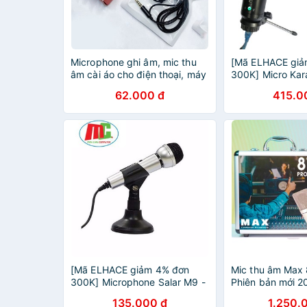
Microphone ghi âm, mic thu
[Mã ELHACE giả
âm cài áo cho điện thoại, máy
300K] Micro Ka
ảnh, laptop, hỗ trợ quay video
cần cài đặt F5
62.000 đ
415.0
và livestream
dụng cổng USB 2
Microphone Liv
[Mã ELHACE giảm 4% đơn
Mic thu âm Max 8
300K] Microphone Salar M9 -
Phiên bản mới 2
Microphone Cho Máy Tính
48V thu âm kar
135.000 đ
1.250.
livestream chuy