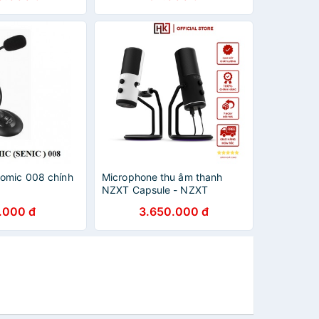
crophone -
omic 008 chính
Microphone thu âm thanh
NZXT Capsule - NZXT
Microphone Capsule - Kết nối
.000 đ
3.650.000 đ
USB-C / Màu Đen