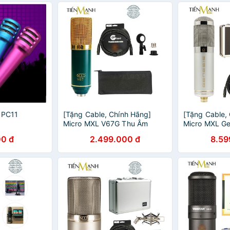
 PC11
[Tặng Cable, Chính Hãng]
[Tặng Cable,
Micro MXL V67G Thu Âm
Micro MXL Ge
Livestream Mic Phòng Thu
Thu Âm Lives
0 đ
2.499.000 đ
8.59
Studio MXLV67G Heritage
Thu Studio He
Edition Microphone V67
Microphone