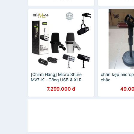
Condenser micr
[Chính Hãng] Micro Shure
chân kẹp microp
MV7-K - Cổng USB & XLR
chắc
Livestream Podcast Mic Thu
7.299.000 đ
49.00
Âm Phòng Studio MV7K
Microphone Biểu Diễn MV7