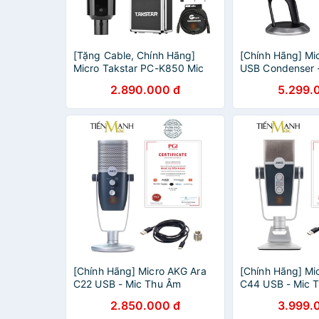
[Tặng Cable, Chính Hãng]
[Chính Hãng] Mic
Micro Takstar PC-K850 Mic
USB Condenser 
Thu Âm Livestream Phòng
Podcast, Livestr
2.890.000 đ
5.299.
Thu Studio PC K850
ASMR Microphon
Microphone PCK850
Studio
[Chính Hãng] Micro AKG Ara
[Chính Hãng] Mi
C22 USB - Mic Thu Âm
C44 USB - Mic 
Podcast Livestream, Radio,
Podcast Livestr
2.850.000 đ
3.999.
ASMR C22USB Microphone
ASMR C44USB M