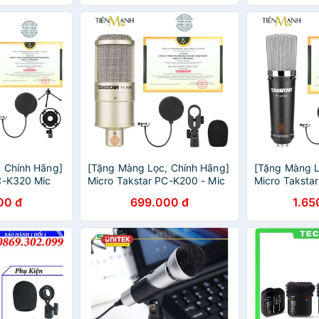
io
Microphone Phòng Studio
MV7
 Chính Hãng]
[Tặng Màng Lọc, Chính Hãng]
[Tặng Màng L
C-K320 Mic
Micro Takstar PC-K200 - Mic
Micro Taksta
eam Phòng
Thu Âm Livestream Phòng
Thu Âm Lives
00 đ
699.000 đ
1.65
K320
Thu Studio PC K200
Thu Studio P
K320
Microphone PCK200
Microphone 