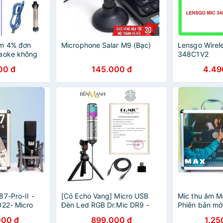
m 4% đơn
Microphone Salar M9 (Bạc)
Lensgo Wirel
raoke không
348C1V2
00USB Sử
00 đ
145.000 đ
4.49
.0 -
eStream
7-Pro-II -
[Có Echo Vang] Micro USB
Mic thu âm Ma
022- Micro
Đèn Led RGB Dr.Mic DR9 -
Phiên bản mớ
aoke
Mic Thu Âm DR-09
48V thu âm k
000 đ
899.000 đ
1.25
ên nghiệp -
Microphone Cardioid DR09
livestream ch