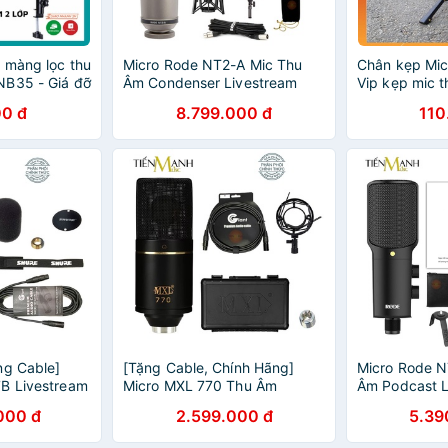
 màng lọc thu
Micro Rode NT2-A Mic Thu
Chân kẹp Mi
NB35 - Giá đỡ
Âm Condenser Livestream
Vip kẹp mic t
ro livestream
Phòng Thu Studio Chuyên
livestream, h
0 đ
8.799.000 đ
110
Nghiệp NT2 Microphone
bàn loại cao 
NT2A
ng Cable]
[Tặng Cable, Chính Hãng]
Micro Rode N
B Livestream
Micro MXL 770 Thu Âm
Âm Podcast L
u Âm Phòng
Condenser Livestream Mic
Radio, ASMR
000 đ
2.599.000 đ
5.39
ophone Biểu
Phòng Thu Studio MXL770
Microphone P
Microphone Cardioid
NT USB