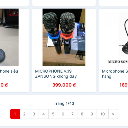
ophone -
Podcast, Livestream, Gaming
Condenser mi
hone siêu
MICROPHONE V_19
Microphone S
ZANSONG không dây
hãng
0 đ
399.000 đ
169
Trang 1/43
1
2
3
4
5
6
7
8
9
10
»