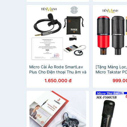
Phòng Thu Studio
Phòng Thu Stud
Micro Cài Áo Rode SmartLav
[Tặng Màng Lọc,
Plus Cho Điện thoại Thu âm và
Micro Takstar P
Livestream, Máy Ảnh Mic
Thu Âm Livestr
1.650.000 đ
999.0
SmartLav+ Microphone Smart
Thu Studio PC 
Lav+
Microphone PC