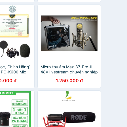
Phòng Thu Studio
ọc, Chính Hãng]
Micro thu âm Max 87-Pro-II
r PC-K600 Mic
48V livestream chuyên nghiệp
tream Phòng
- Condenser microphone -
0.000 đ
1.250.000 đ
C K600
Dùng cho phòng thu, karaoke
PCK600
sân khấu