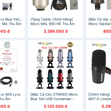
ro Blue Yeti X
[Tặng Cable, Chính Hãng]
[Bản Có Vali,
- Mic Thu Âm
Micro MXL 990 HE Thu Âm
Micro Taksta
eam, Radio,
Livestream Mic Phòng Thu
Âm Condenser
000 đ
3.399.000 đ
850
e Phòng Thu
MXL990 Heritage Edition
Phòng Thu St
Microphone MXL990HE
SM-8B
cro AKG Lyra
[Mặc Cả Còn 3TR890] Micro
[Chính Hãng]
Thu Âm
Blue Yeti USB Condenser -
MV7-X Livest
eam, Radio,
Mic Thu Âm Podcast,
Mic Thu Âm 
000 đ
5.125.000 đ
5.29
icrophone
Livestream, Radio, ASMR
Studio Micro