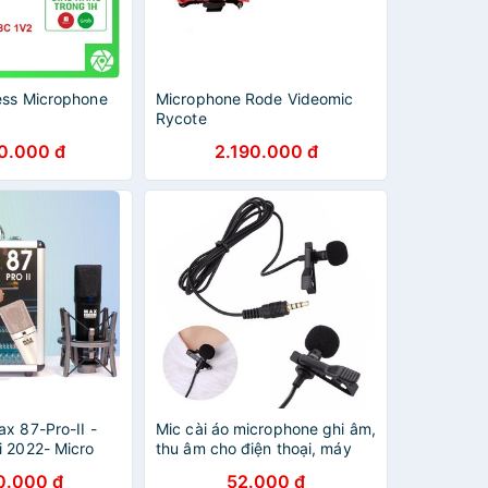
ess Microphone
Microphone Rode Videomic
Rycote
0.000 đ
2.190.000 đ
x 87-Pro-II -
Mic cài áo microphone ghi âm,
i 2022- Micro
thu âm cho điện thoại, máy
araoke
ảnh, laptop , tiện lợi cho quay
0.000 đ
52.000 đ
uyên nghiệp -
video và livestream