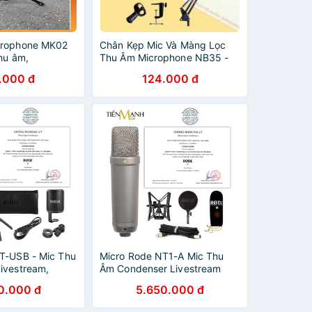
crophone MK02
Chân Kẹp Mic Và Màng Lọc
hu âm,
Thu Âm Microphone NB35 -
át karaoke để
Giá Đỡ Kẹp Bàn Gắn Micro
.000 đ
124.000 đ
cấp
Livestream
T-USB - Mic Thu
Micro Rode NT1-A Mic Thu
ivestream,
Âm Condenser Livestream
 NTUSB
Phòng Thu Studio Chuyên
0.000 đ
5.650.000 đ
hòng Thu Studio
Nghiệp NT1 Microphone
Cardioid NT1A