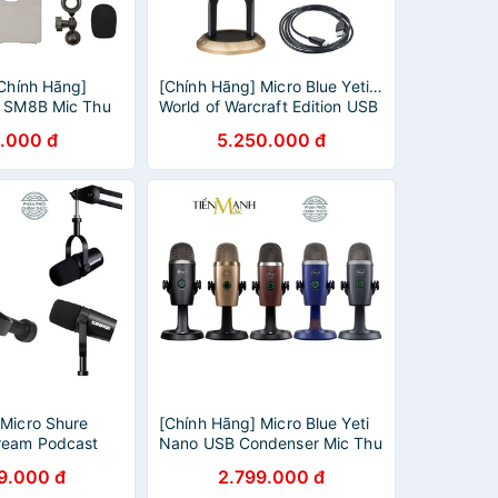
 Chính Hãng]
[Chính Hãng] Micro Blue Yeti X
r SM8B Mic Thu
World of Warcraft Edition USB
 Livestream
Condenser - Mic Thu Âm
.000 đ
5.250.000 đ
udio Microphone
Podcast, Livestream, ASMR
Microphone
 Micro Shure
[Chính Hãng] Micro Blue Yeti
ream Podcast
Nano USB Condenser Mic Thu
Phòng Thu MV7X
Âm Podcast, Livestream,
9.000 đ
2.799.000 đ
phone Biểu Diễn
Radio, ASMR Microphone