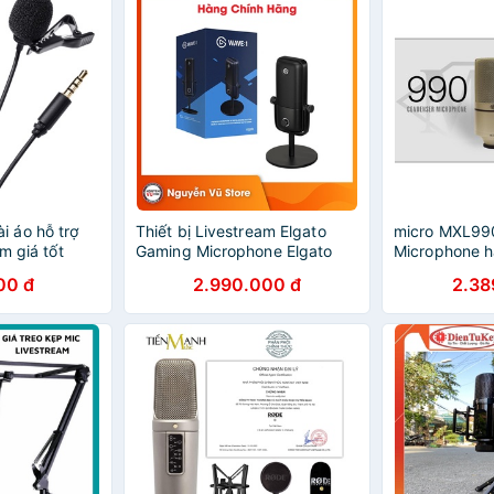
 áo hỗ trợ
Thiết bị Livestream Elgato
micro MXL99
m giá tốt
Gaming Microphone Elgato
Microphone h
Wave 1 Hàng Chính Hãng
livestream yo
00 đ
2.990.000 đ
2.38
bảo hành 12 