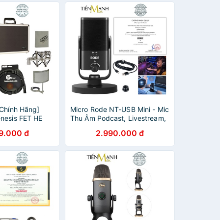
 Chính Hãng]
Micro Rode NT-USB Mini - Mic
nesis FET HE
Thu Âm Podcast, Livestream,
tream Mic Phòng
Radio, ASMR NTUSB
9.000 đ
2.990.000 đ
ritage Edition
Microphone Phòng Thu Studio
NT USB