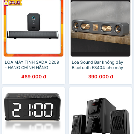
LOA MÁY TÍNH SADA D209
Loa Sound Bar không dây
- HÀNG CHÍNH HÃNG
Bluetooth E3404 cho máy
tính, laptop, điện thoại, máy
469.000 đ
390.000 đ
tính bảng hàng nhập khẩu