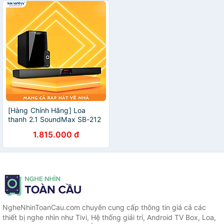
[Hàng Chính Hãng] Loa
thanh 2.1 SoundMax SB-212
hỗ trợ kết nối bluetooth, USB
1.815.000 đ
3.0, AUX, Optical, Coaxial
với âm thanh chân thực và
mạnh mẽ | 2.1 channels
soundbar SoundMax SB212
NgheNhinToanCau.com chuyên cung cấp thông tin giá cả các
thiết bị nghe nhìn như Tivi, Hệ thống giải trí, Android TV Box, Loa,