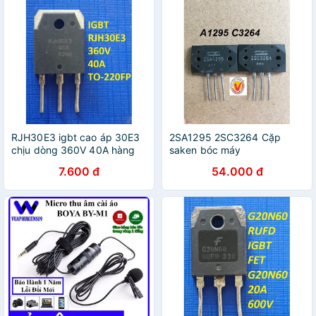
RJH30E3 igbt cao áp 30E3
2SA1295 2SC3264 Cặp
chịu dòng 360V 40A hàng
saken bóc máy
bóc máy nguyên gốc
7.600 đ
54.000 đ