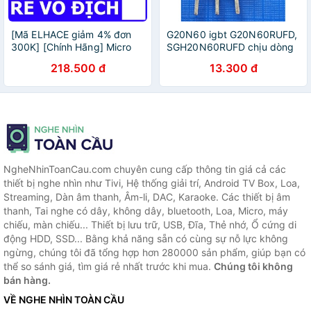
[Mã ELHACE giảm 4% đơn
G20N60 igbt G20N60RUFD,
300K] [Chính Hãng] Micro
SGH20N60RUFD chịu dòng
ghi âm cài áo Boya M1 dùng
20A 600V bóc máy nguyên
218.500 đ
13.300 đ
cho điện thoại, máy tính,
zin
máy quay
NgheNhinToanCau.com chuyên cung cấp thông tin giá cả các
thiết bị nghe nhìn như Tivi, Hệ thống giải trí, Android TV Box, Loa,
Streaming, Dàn âm thanh, Âm-li, DAC, Karaoke. Các thiết bị âm
thanh, Tai nghe có dây, không dây, bluetooth, Loa, Micro, máy
chiếu, màn chiếu... Thiết bị lưu trữ, USB, Đĩa, Thẻ nhớ, Ổ cứng di
động HDD, SSD... Bằng khả năng sẵn có cùng sự nỗ lực không
ngừng, chúng tôi đã tổng hợp hơn 280000 sản phẩm, giúp bạn có
thể so sánh giá, tìm giá rẻ nhất trước khi mua.
Chúng tôi không
bán hàng.
VỀ NGHE NHÌN TOÀN CẦU