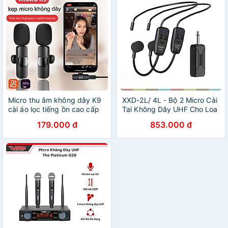
Micro thu âm không dây K9
XXD-2L/ 4L - Bộ 2 Micro Cài
cài áo lọc tiếng ồn cao cấp
Tai Không Dây UHF Cho Loa
dùng để Livestream, quay
Trợ Giảng, Amply, Thiết Bị
179.000 đ
853.000 đ
video, ghi âm cho điện thoại
Thu Phát, Sử Dụng 6 Giờ,
- Hàng chính hãng
Phạm Vi 50m- Hàng chính
hãng