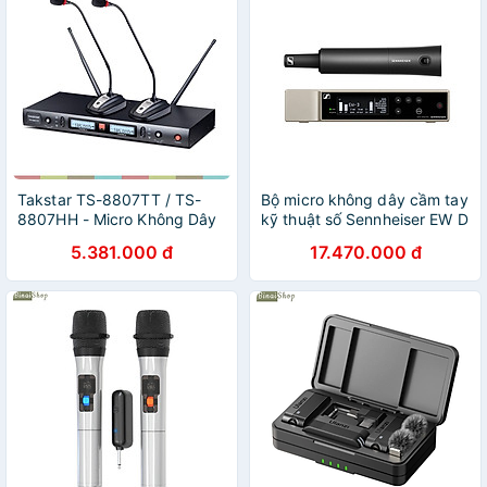
Takstar TS-8807TT / TS-
Bộ micro không dây cầm tay
8807HH - Micro Không Dây
kỹ thuật số Sennheiser EW D
UHF 2 Kênh Cho Hội Nghị,
SKM BASE SET Chua bao
5.381.000 đ
17.470.000 đ
Giảng Dạy, Phát Thanh-
gồm đầu micro - Hàng chính
Hàng chính hãng
hãng