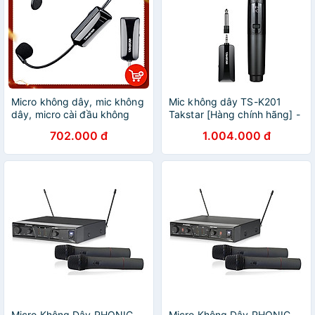
Micro không dây, mic không
Mic không dây TS-K201
dây, micro cài đầu không
Takstar [Hàng chính hãng] -
dây TAKSTAR HM-200W
Micro Karaoke - sân khấu
702.000 đ
1.004.000 đ
công nghệ UHF - AVSTAR -
không dây đa năng Takstar
hàng chính hãng
Micro Không Dây PHONIC
Micro Không Dây PHONIC