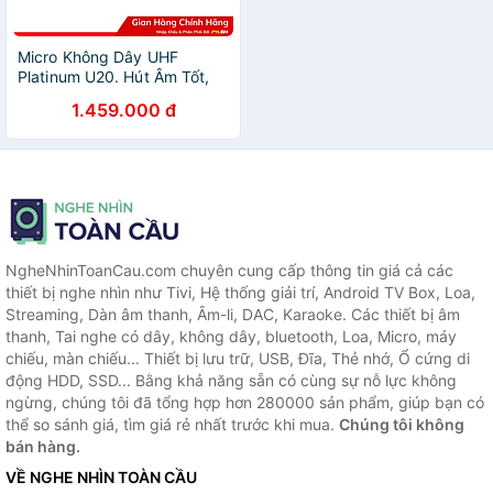
Micro Không Dây UHF
Platinum U20. Hút Âm Tốt,
Hát Nhẹ Kết Nối Lên Đến
1.459.000 đ
20m, Sử Dụng Pin AA, Phù
Hợp Với Hầu Hết Thiết Bị Âm
Thanh - Hàng Chính Hãng
NgheNhinToanCau.com chuyên cung cấp thông tin giá cả các
thiết bị nghe nhìn như Tivi, Hệ thống giải trí, Android TV Box, Loa,
Streaming, Dàn âm thanh, Âm-li, DAC, Karaoke. Các thiết bị âm
thanh, Tai nghe có dây, không dây, bluetooth, Loa, Micro, máy
chiếu, màn chiếu... Thiết bị lưu trữ, USB, Đĩa, Thẻ nhớ, Ổ cứng di
động HDD, SSD... Bằng khả năng sẵn có cùng sự nỗ lực không
ngừng, chúng tôi đã tổng hợp hơn 280000 sản phẩm, giúp bạn có
thể so sánh giá, tìm giá rẻ nhất trước khi mua.
Chúng tôi không
bán hàng.
VỀ NGHE NHÌN TOÀN CẦU