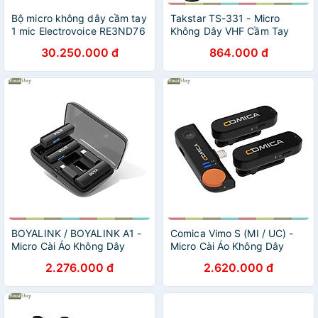
Bộ micro không dây cầm tay
Takstar TS-331 - Micro
1 mic Electrovoice RE3ND76
Không Dây VHF Cầm Tay
- ElectroVoice RE3-ND76 -
Cho Biểu Diễn, Hội Nghị,
30.250.000 đ
864.000 đ
Hàng chính hãng
Karaoke Gia Đình- hàng
chính hãng
BOYALINK / BOYALINK A1 -
Comica Vimo S (MI / UC) -
Micro Cài Áo Không Dây
Micro Cài Áo Không Dây
2.4GHz Cho IOS, Android,
2.4GHz, Nhỏ Gọn, Lọc Tiềng
2.276.000 đ
2.620.000 đ
Máy Ảnh, Phạm Vi Thu 100m
Ồn Cho Smartphone - Hàng
- Hàng chính hãng
chính hãng