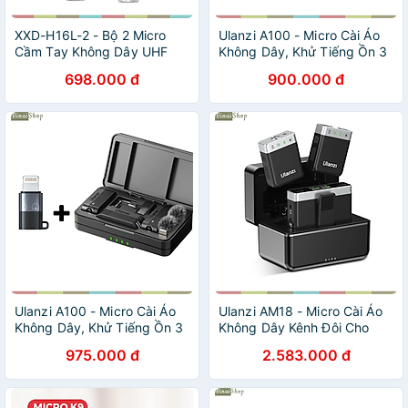
XXD-H16L-2 - Bộ 2 Micro
Ulanzi A100 - Micro Cài Áo
Cầm Tay Không Dây UHF
Không Dây, Khử Tiếng Ồn 3
Cho Trợ Giảng, Thông Báo,
Cấp Cho Điện Thoại, Máy
698.000 đ
900.000 đ
Karaoke, Phạm Vi 50m -
Ảnh Trong Phạm Vi 20m -
Hàng chính hãng
Hàng chính hãng
Ulanzi A100 - Micro Cài Áo
Ulanzi AM18 - Micro Cài Áo
Không Dây, Khử Tiếng Ồn 3
Không Dây Kênh Đôi Cho
Cấp Cho Điện Thoại, Máy
Máy Ảnh, Điện Thoại, Bộ
975.000 đ
2.583.000 đ
Ảnh Trong Phạm Vi 20m -
Nhớ Trong 8GB, Thời Lượng
Hàng chính hãng
Pin 20 Giờ - Hàng chính
hãng