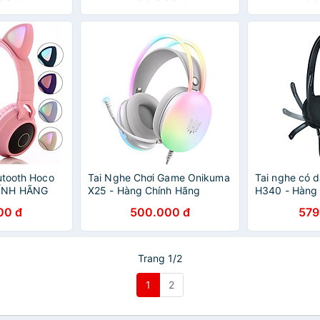
utooth Hoco
Tai Nghe Chơi Game Onikuma
Tai nghe có 
ÍNH HÃNG
X25 - Hàng Chính Hãng
H340 - Hàng 
00 đ
500.000 đ
579
Trang 1/2
1
2