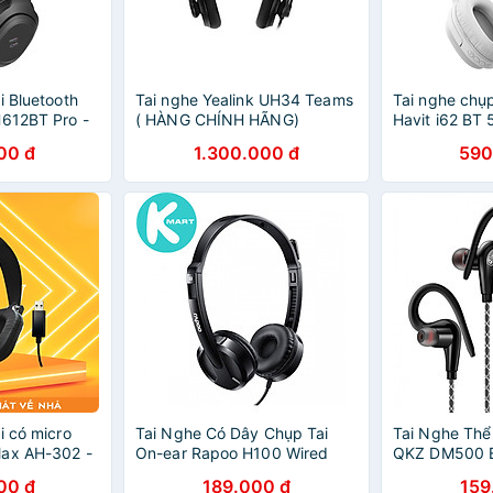
i Bluetooth
Tai nghe Yealink UH34 Teams
Tai nghe chụp
H612BT Pro -
( HÀNG CHÍNH HÃNG)
Havit i62 BT 
g
Hàng chính h
00 đ
1.300.000 đ
590
i có micro
Tai Nghe Có Dây Chụp Tai
Tai Nghe Thể
Max AH-302 -
On-ear Rapoo H100 Wired
QKZ DM500 E
g
Stereo - Hàng Chính Hãng
(dây móc trên
00 đ
189.000 đ
159