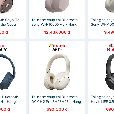
oth Chụp Tai
Tai nghe chụp tai Bluetooth
Tai nghe chụp
udio Coda
Sony WH-1000XM6 - Hàng
Sony WH-100
chính hãng
chính hãng
00 đ
12.437.000 đ
9.49
i Bluetooth
Tai nghe chụp tai Bluetooth
Tai nghe chụp
N - Hàng
QCY H2 Pro BH23H2B - Hàng
Havit LIFE 0
chính hãng
Hàng chính h
000 đ
690.000 đ
690