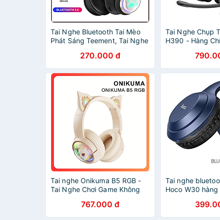
Tai Nghe Bluetooth Tai Mèo
Tai Nghe Chụp T
Phát Sáng Teement, Tai Nghe
H390 - Hàng Ch
Không Dây, Tai Nghe Chụp
270.000 đ
790.0
Tai Bluetooth 5.3, Đèn Led Và
Âm Bass Mạnh Mẽ - Hàng
Chính Hãng
Tai nghe Onikuma B5 RGB -
Tai nghe bluetoo
Tai Nghe Chơi Game Không
Hoco W30 hàng 
Dây Bluetooth Tai Mèo Đầy
767.000 đ
399.0
Sức Hút - Hàng Chính Hãng