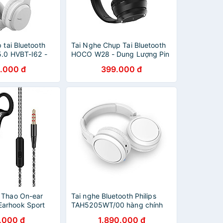
 tai Bluetooth
Tai Nghe Chụp Tai Bluetooth
5.0 HVBT-I62 -
HOCO W28 - Dung Lượng Pin
ãng
250mAh - Hàng Chính Hãng
.000 đ
399.000 đ
 Thao On-ear
Tai nghe Bluetooth Philips
arhook Sport
TAH5205WT/00 hàng chính
 vành tai)
hãng
.000 đ
1.890.000 đ