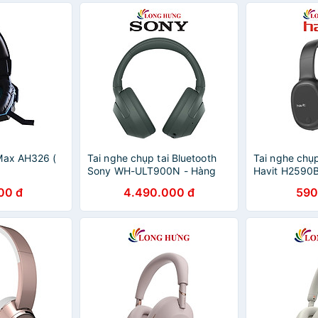
Max AH326 (
Tai nghe chụp tai Bluetooth
Tai nghe chụp
Sony WH-ULT900N - Hàng
Havit H2590B
chính hãng
chính hãng
00 đ
4.490.000 đ
590