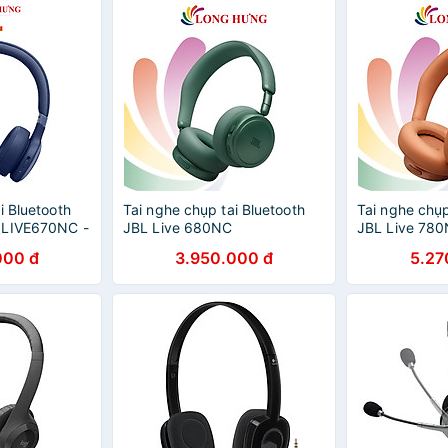
i Bluetooth
Tai nghe chụp tai Bluetooth
Tai nghe chụp
 LIVE670NC -
JBL Live 680NC
JBL Live 78
g
JBLLIVE680NC - Hàng chính
JBLLIVE780N
000 đ
3.950.000 đ
5.27
hãng
hãng