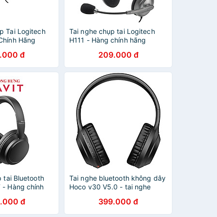
p Tai Logitech
Tai nghe chụp tai Logitech
Chính Hãng
H111 - Hàng chính hãng
.000 đ
209.000 đ
 tai Bluetooth
Tai nghe bluetooth không dây
 - Hàng chính
Hoco v30 V5.0 - tai nghe
chụp tai thể thao có thể gập
.000 đ
399.000 đ
lại - hàng chính hãng