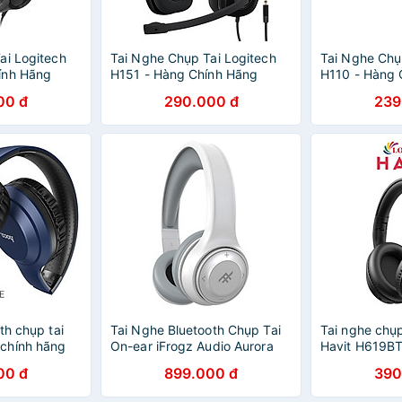
ai Logitech
Tai Nghe Chụp Tai Logitech
Tai Nghe Chụ
ính Hãng
H151 - Hàng Chính Hãng
H110 - Hàng 
00 đ
290.000 đ
239
th chụp tai
Tai Nghe Bluetooth Chụp Tai
Tai nghe chụp
chính hãng
On-ear iFrogz Audio Aurora
Havit H619BT
hãng
00 đ
899.000 đ
390