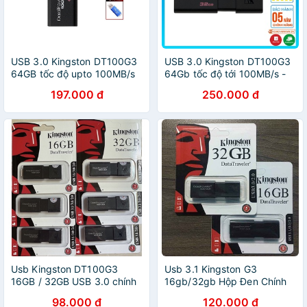
USB 3.0 Kingston DT100G3
USB 3.0 Kingston DT100G3
64GB tốc độ upto 100MB/s
64Gb tốc độ tới 100MB/s -
tặng đầu đọc thẻ
Hàng chính hãng - BEN
197.000 đ
250.000 đ
Usb Kingston DT100G3
Usb 3.1 Kingston G3
16GB / 32GB USB 3.0 chính
16gb/32gb Hộp Đen Chính
hãng BH 12 tháng
Hãng BH 12 THÁNG
98.000 đ
120.000 đ