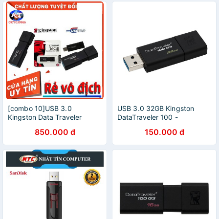
[combo 10]USB 3.0
USB 3.0 32GB Kingston
Kingston Data Traveler
DataTraveler 100 -
DT100G3 100MB/s 16GB
DT100G3- Bảo Hành 5
850.000 đ
150.000 đ
Năm- Hàng Chính Hãng