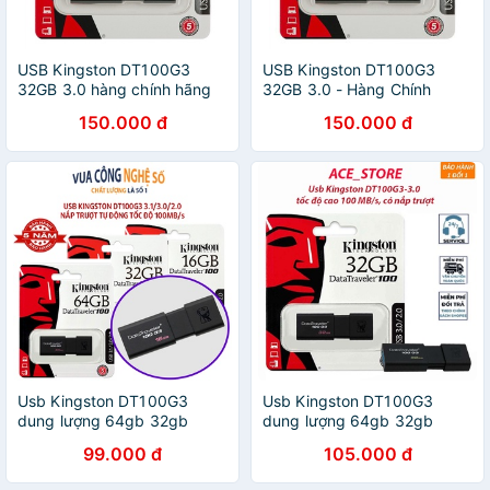
USB Kingston DT100G3
USB Kingston DT100G3
32GB 3.0 hàng chính hãng
32GB 3.0 - Hàng Chính
Hãng
150.000 đ
150.000 đ
Usb Kingston DT100G3
Usb Kingston DT100G3
dung lượng 64gb 32gb
dung lượng 64gb 32gb
16gb ,USB 3.1/3.0 tốc độ
16gb ,USB 3.1/3.0 tốc độ
99.000 đ
105.000 đ
cao 100 MB/s, có nắp trượt
cao 100 MB/s, có nắp trượt