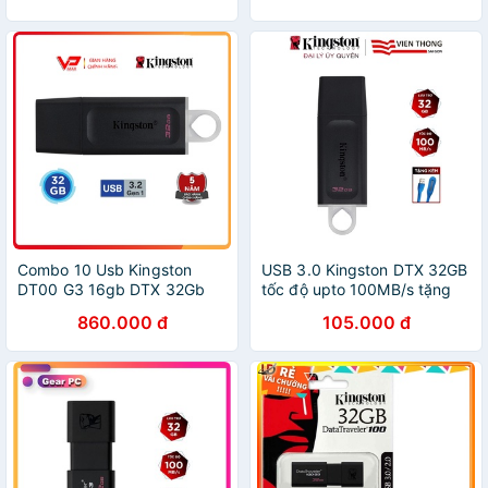
Combo 10 Usb Kingston
USB 3.0 Kingston DTX 32GB
DT00 G3 16gb DTX 32Gb
tốc độ upto 100MB/s tặng
bh 5 năm FPT
đèn LED - Hãng phân phối
860.000 đ
105.000 đ
chính thức