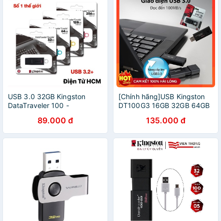
USB 3.0 32GB Kingston
[Chính hãng]USB Kingston
DataTraveler 100 -
DT100G3 16GB 32GB 64GB
DT100G3/32GB- Bảo Hành
nắp trượt tốc độ upto
89.000 đ
135.000 đ
5 Năm- Hàng Chính Hãng
100MB/s chuẩn chính hãng
phân phối