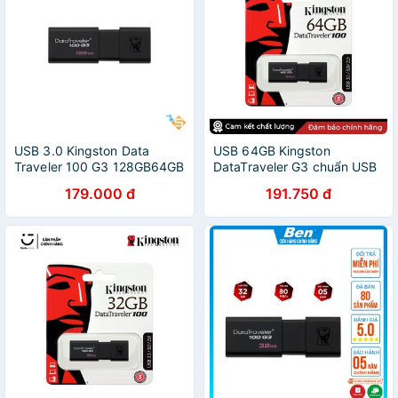
USB 3.0 Kingston Data
USB 64GB Kingston
Traveler 100 G3 128GB64GB
DataTraveler G3 chuẩn USB
32GB Upto 100MB/s - Bảo
3.0 tốc độ 100MB/s -
179.000 đ
191.750 đ
Hành Chính Hãng 5 năm
Kingston DT100G3