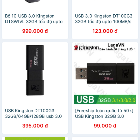
Bộ 10 USB 3.0 Kingston
USB 3.0 Kingston DT100G3
DTSWIVL 32GB tốc độ upto
32GB tốc độ upto 100MB/s
100MB/s
+ Cáp sạc micro USB tròn
999.000 đ
123.000 đ
CB05 Romoss - Hãng phân
phối chính thức
USB Kingston DT100G3
[Freeship toàn quốc từ 50k]
32GB/64GB/128GB usb 3.0
USB Kingston 32GB 3.0
Data Traveler DT 100 G3
395.000 đ
99.000 đ