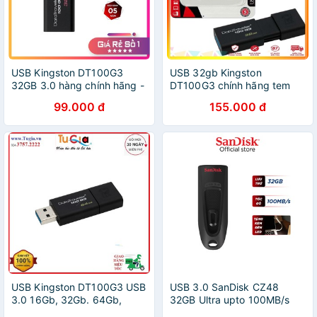
USB Kingston DT100G3
USB 32gb Kingston
32GB 3.0 hàng chính hãng -
DT100G3 chính hãng tem
Máy Tính Báo Hồng
Vĩnh Xuân SPC/FPT -
99.000 đ
155.000 đ
Phukienleduy
USB Kingston DT100G3 USB
USB 3.0 SanDisk CZ48
3.0 16Gb, 32Gb. 64Gb,
32GB Ultra upto 100MB/s
128Gb, 256Gb - Hàng chính
tặng đèn LED USB