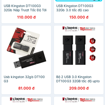
USB Kingston DT100G3
USB Kingston DT100G3
32Gb Nắp Trượt Tốc Độ Tới
32Gb 3.0 tốc độ cao
100MB/S - Hàng Chính Hãng
100MB/s - Hàng chính hãng
110.000 đ
150.000 đ
BH 60T
Usb kingston 32gb DT100
Bộ 2 USB 3.0 Kingston
G3
DT100G3 32GB tốc độ upto
100MB/s - Hãng phân phối
81.000 đ
209.000 đ
chính thức