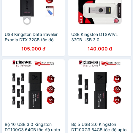
USB Kingston DataTraveler
USB Kingston DTSWIVL
Exodia DTX 32GB tốc độ
32GB USB 3.0
upto 100MB/s tặng đầu đọc
DTSWIVL/32GB
105.000 đ
140.000 đ
thẻ - Hãng phân phối chính
thức
Bộ 10 USB 3.0 Kingston
Bộ 5 USB 3.0 Kingston
DT100G3 64GB tốc độ upto
DT100G3 64GB tốc độ upto