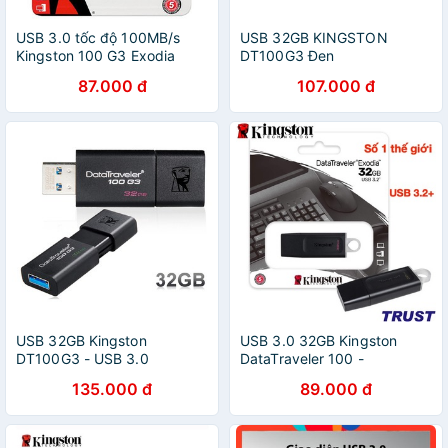
USB 3.0 tốc độ 100MB/s
USB 32GB KINGSTON
Kingston 100 G3 Exodia
DT100G3 Đen
CHÍNH HÃNG Mỹ
87.000 đ
107.000 đ
USB 32GB Kingston
USB 3.0 32GB Kingston
DT100G3 - USB 3.0
DataTraveler 100 -
DT100G3/32GB- Bảo Hành
135.000 đ
89.000 đ
5 Năm- Hàng Chính Hãng