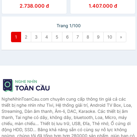
100MB/s - Hãng phân phối
100MB/s - Hãng phân phối
2.738.000 đ
1.407.000 đ
chính thức
chính thức
Trang 1/100
1
2
3
4
5
6
7
8
9
10
»
NgheNhinToanCau.com chuyên cung cấp thông tin giá cả các
thiết bị nghe nhìn như Tivi, Hệ thống giải trí, Android TV Box, Loa,
Streaming, Dàn âm thanh, Âm-li, DAC, Karaoke. Các thiết bị âm
thanh, Tai nghe có dây, không dây, bluetooth, Loa, Micro, máy
chiếu, màn chiếu... Thiết bị lưu trữ, USB, Đĩa, Thẻ nhớ, Ổ cứng di
động HDD, SSD... Bằng khả năng sẵn có cùng sự nỗ lực không
ngừng, chúng tôi đã tổng hợp hơn 280000 sản phẩm, giúp bạn có