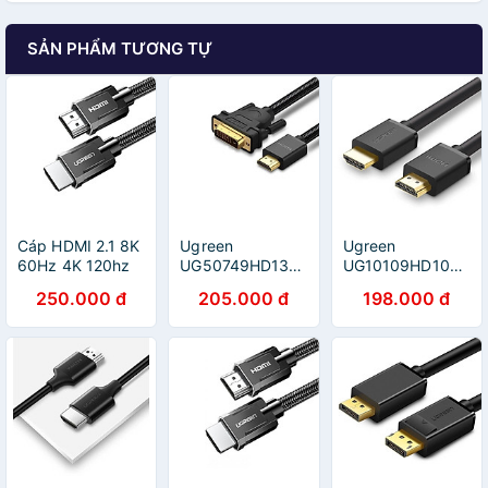
SẢN PHẨM TƯƠNG TỰ
Cáp HDMI 2.1 8K
Ugreen
Ugreen
60Hz 4K 120hz
UG50749HD133TK
UG10109HD104TK
Cao Cấp màu
1m cáp hdmi ra
5M màu Đen Cáp
250.000 đ
205.000 đ
198.000 đ
đen Ugreen
dvi bện chống
tín hiệu HDMI
135MM70319HD
nhiễu - HÀNG
chuẩn 1.4 hỗ trợ
1M hàng chính
CHÍNH HÃNG
phân giải 4K * 2K
hãng
- HÀNG CHÍNH
HÃNG