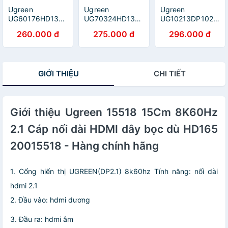
Ugreen
Ugreen
Ugreen
UG60176HD134TK
UG70324HD136TK
UG10213DP102TK
3M màu đen Cáp
2M 16Gbps 8K
5M Màu Đen Cáp
260.000 đ
275.000 đ
296.000 đ
tín hiệu HDMI 2.0
cáp Ultra HDMI
2 Đầu
hỗ trợ 4K2K
2.0 màu đen
Displayport
Đồng 100% -
4k@60hz -
chuẩn V1.2 thuần
HÀNG CHÍNH
HÀNG CHÍNH
đồng - HÀNG
GIỚI THIỆU
CHI TIẾT
HÃNG
HÃNG
CHÍNH HÃNG
Giới thiệu Ugreen 15518 15Cm 8K60Hz
2.1 Cáp nối dài HDMI dây bọc dù HD165
20015518 - Hàng chính hãng
1. Cổng hiển thị UGREEN(DP2.1) 8k60hz Tính năng: nối dài
hdmi 2.1
2. Đầu vào: hdmi dương
3. Đầu ra: hdmi âm