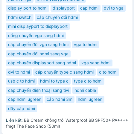
display port to hdmi
displayport
cáp hdmi
dvi to vga
hdmi switch
cáp chuyển đổi hdmi
mini displayport to displayport
cổng chuyển vga sang hdmi
cáp chuyển đổi vga sang hdmi
vga to hdmi
cáp chuyển đổi hdmi sang vga
cáp chuyển displayport sang hdmi
vga sang hdmi
dvi to hdmi
cáp chuyển type c sang hdmi
c to hdmi
usb c to hdmi
hdmi to type c
type c to hdmi
cáp chuyển điện thoại sang tivi
hdmi cable
cáp hdmi ugreen
cáp hdmi 3m
hdmi ugreen
dây cáp hdmi
Liên kết:
BB Cream không trôi Waterproof BB SPF50+ PA++++
fmgt The Face Shop (50ml)