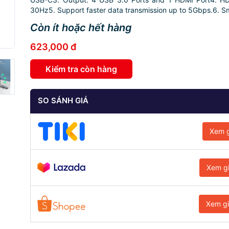
30Hz5. Support faster data transmission up to 5Gbps.6. Sm
Còn ít hoặc hết hàng
623,000 đ
Kiểm tra còn hàng
SO SÁNH GIÁ
Xem g
Xem g
Xem g