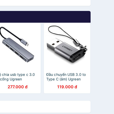
ộ chia usb type c 3.0
Đầu chuyển USB 3.0 to
 cổng Ugreen
Type C (âm) Ugreen
19OL70336CM Hàng
50533 - Hàng chính
277.000 đ
119.000 đ
hính hãng
hãng