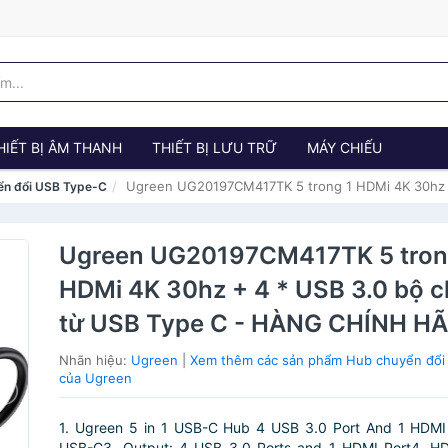
HIẾT BỊ ÂM THANH
THIẾT BỊ LƯU TRỮ
MÁY CHIẾU
Ugreen UG20197CM417TK 5 trong 1 HDMi 4K 30hz 
ển đổi USB Type-C
Ugreen UG20197CM417TK 5 tron
HDMi 4K 30hz + 4 * USB 3.0 bộ 
từ USB Type C - HÀNG CHÍNH H
Nhãn hiệu:
Ugreen
|
Xem thêm các sản phẩm Hub chuyển đổi
của Ugreen
1. Ugreen 5 in 1 USB-C Hub 4 USB 3.0 Port And 1 HDMI 
USB-C3. Output: 4 USB 3.0 Ports and 1 HDMI Port4. 