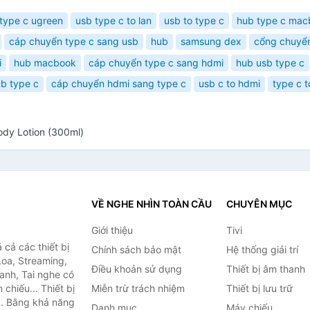
type c ugreen
usb type c to lan
usb to type c
hub type c mac
cáp chuyển type c sang usb
hub
samsung dex
cổng chuyể
i
hub macbook
cáp chuyển type c sang hdmi
hub usb type c
b type c
cáp chuyển hdmi sang type c
usb c to hdmi
type c t
ody Lotion (300ml)
VỀ NGHE NHÌN TOÀN CẦU
CHUYÊN MỤC
Giới thiệu
Tivi
cả các thiết bị
Chính sách bảo mật
Hệ thống giải trí
Loa, Streaming,
Điều khoản sử dụng
Thiết bị âm thanh
anh, Tai nghe có
chiếu... Thiết bị
Miễn trừ trách nhiệm
Thiết bị lưu trữ
.. Bằng khả năng
Danh mục
Máy chiếu