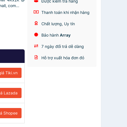
Được kiểm tra hàng
all, com...
Thanh toán khi nhận hàng
Chất lượng, Uy tín
Bảo hành
Array
7 ngày đổi trả dễ dàng
Hỗ trợ xuất hóa đơn đỏ
iá Tiki.vn
iá Lazada
iá Shopee