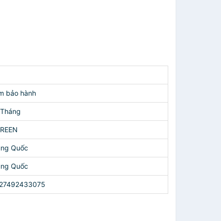
m bảo hành
 Tháng
REEN
ung Quốc
ung Quốc
27492433075