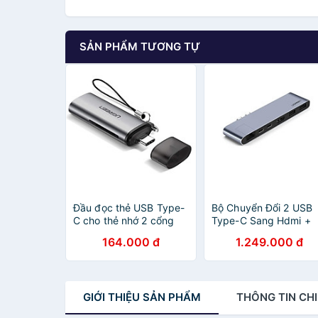
SẢN PHẨM TƯƠNG TỰ
Đầu đọc thẻ USB Type-
Bộ Chuyển Đổi 2 USB
C cho thẻ nhớ 2 cổng
Type-C Sang Hdmi +
Micro SD/SD và TF có
2*USB 3.0 Ports +
164.000 đ
1.249.000 đ
hỗ trợ chức năng OTG
Gigabit Lan + Type-C
màu Xám Ugreen
PD màu Gray Ugreen
TC50704CM184 Hàng
TC50984CM218 Hàn
chính hãng.
chính hãng.
GIỚI THIỆU
SẢN PHẨM
THÔNG TIN
CHI