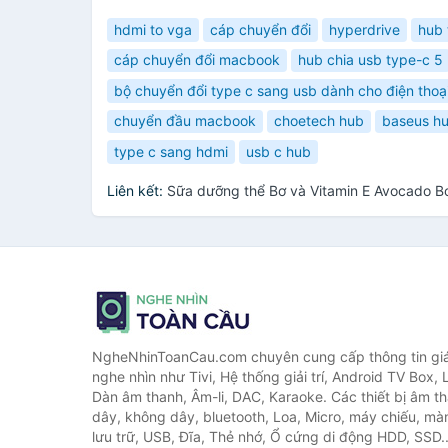
hdmi to vga
cáp chuyển đổi
hyperdrive
hub 
cáp chuyển đổi macbook
hub chia usb type-c 5
bộ chuyển đổi type c sang usb dành cho điện thoạ
chuyển đầu macbook
choetech hub
baseus hu
type c sang hdmi
usb c hub
Liên kết:
Sữa dưỡng thể Bơ và Vitamin E Avocado B
NgheNhinToanCau.com chuyên cung cấp thông tin giá 
nghe nhìn như Tivi, Hệ thống giải trí, Android TV Box, 
Dàn âm thanh, Âm-li, DAC, Karaoke. Các thiết bị âm th
dây, không dây, bluetooth, Loa, Micro, máy chiếu, màn 
lưu trữ, USB, Đĩa, Thẻ nhớ, Ổ cứng di động HDD, SSD.