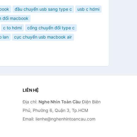
book
đầu chuyển usb sang type c
usb c hdmi
n đổi macbook
c to hdmi
cổng chuyển đổi type c
o lan
cục chuyển usb macbook air
LIÊN HỆ
Địa chỉ:
Nghe Nhìn Toàn Cầu
Điện Biên
Phủ, Phường 6, Quận 3, Tp.HCM
Email: lienhe@nghenhintoancau.com