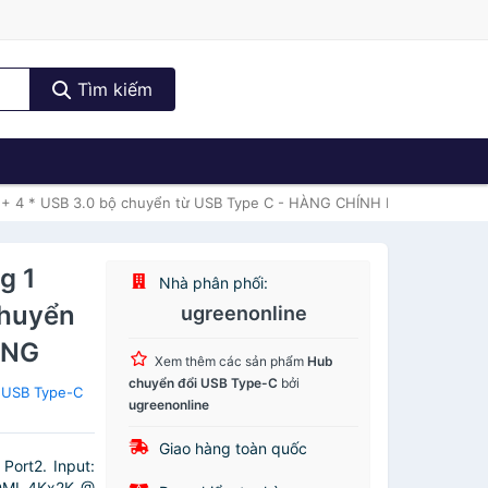
Tìm kiếm
+ 4 * USB 3.0 bộ chuyển từ USB Type C - HÀNG CHÍNH HÃNG
g 1
Nhà phân phối:
chuyển
ugreenonline
ÃNG
Xem thêm các sản phẩm
Hub
chuyển đổi USB Type-C
bởi
 USB Type-C
ugreenonline
Giao hàng toàn quốc
Port2. Input:
HDMI 4Kx2K @