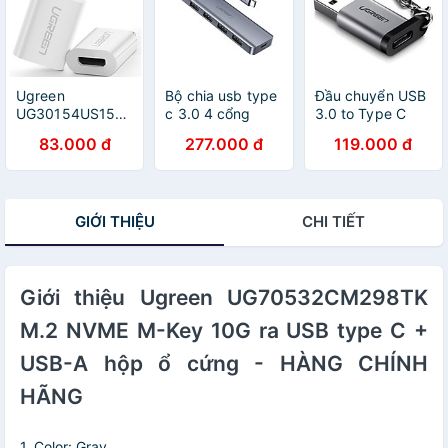
Ugreen
Bộ chia usb type
Đầu chuyển USB
UG30154US157TK
c 3.0 4 cổng
3.0 to Type C
Màu Trắng Đầu
Ugreen
(âm) Ugreen
83.000 đ
277.000 đ
119.000 đ
chuyển đổi TYPE
219OL70336CM
50533 - Hàng
C sang MICRO
Hàng chính hãng
chính hãng
USB vỏ nhựa
ABS - HÀNG
GIỚI THIỆU
CHI TIẾT
CHÍNH HÃNG
Giới thiệu Ugreen UG70532CM298TK
M.2 NVME M-Key 10G ra USB type C +
USB-A hộp ổ cứng - HÀNG CHÍNH
HÃNG
1. Color: Gray