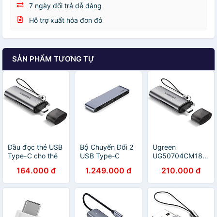
7 ngày đổi trả dễ dàng
Hỗ trợ xuất hóa đơn đỏ
SẢN PHẨM TƯƠNG TỰ
Đầu đọc thẻ USB
Bộ Chuyển Đổi 2
Ugreen
Type-C cho thẻ
USB Type-C
UG50704CM184TK
nhớ 2 cổng Micro
Sang Hdmi +
Màu XámĐầu
164.000 đ
1.249.000 đ
210.000 đ
SD/SD và TF có
2*USB 3.0 Ports
đọc thẻ nhớ
hỗ trợ chức năng
+ Gigabit Lan +
TYPE C sang TF
OTG màu Xám
Type-C PD màu
+ SD + MICRO
Ugreen
Gray Ugreen
SD - HÀNG
TC50704CM184
TC50984CM218
CHÍNH HÃNG
Hàng chính hãng.
Hàng chính hãng.