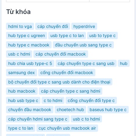
Từ khóa
hdmi to vga
cáp chuyển đổi
hyperdrive
hub type c ugreen
usb type c to lan
usb to type c
hub type c macbook
đầu chuyển usb sang type c
usb c hdmi
cáp chuyển đổi macbook
hub chia usb type-c 5
cáp chuyển type c sang usb
hub
samsung dex
cổng chuyển đổi macbook
bộ chuyển đổi type c sang usb dành cho điện thoại
hub macbook
cáp chuyển type c sang hdmi
hub usb type c
c to hdmi
cổng chuyển đổi type c
chuyển đầu macbook
choetech hub
baseus hub type c
cáp chuyển hdmi sang type c
usb c to hdmi
type c to lan
cục chuyển usb macbook air