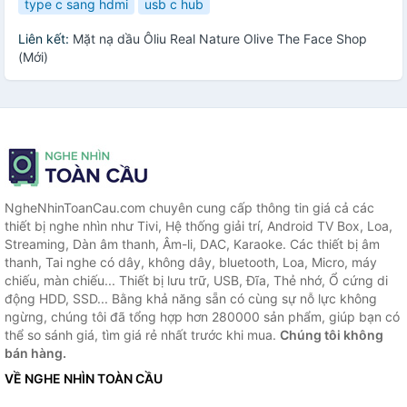
type c sang hdmi
usb c hub
Liên kết:
Mặt nạ dầu Ôliu Real Nature Olive The Face Shop
(Mới)
NgheNhinToanCau.com chuyên cung cấp thông tin giá cả các
thiết bị nghe nhìn như Tivi, Hệ thống giải trí, Android TV Box, Loa,
Streaming, Dàn âm thanh, Âm-li, DAC, Karaoke. Các thiết bị âm
thanh, Tai nghe có dây, không dây, bluetooth, Loa, Micro, máy
chiếu, màn chiếu... Thiết bị lưu trữ, USB, Đĩa, Thẻ nhớ, Ổ cứng di
động HDD, SSD... Bằng khả năng sẵn có cùng sự nỗ lực không
ngừng, chúng tôi đã tổng hợp hơn 280000 sản phẩm, giúp bạn có
thể so sánh giá, tìm giá rẻ nhất trước khi mua.
Chúng tôi không
bán hàng.
VỀ NGHE NHÌN TOÀN CẦU