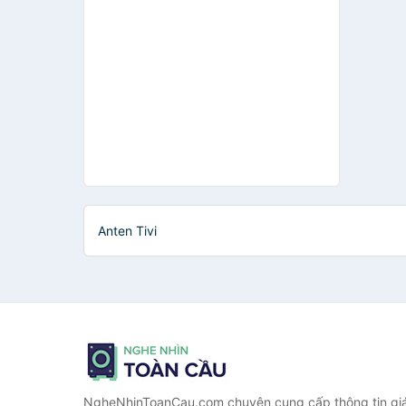
Anten Tivi
NgheNhinToanCau.com chuyên cung cấp thông tin giá 