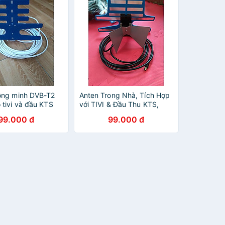
ông minh DVB-T2
Anten Trong Nhà, Tích Hợp
 tivi và đầu KTS
với TIVI & Đầu Thu KTS,
 15m
DVB T2 (Hàng chính Hãng)
99.000 đ
99.000 đ