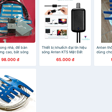
rong nhà, để bàn
Thiết bị khuếch đại tín hiệu
Anten th
ợng cao, bắt sóng
sóng Anten KTS Mặt Đất
dùng cho
oẻ
DVB-T2 dò được nhiều
kèm dây
98.000 đ
65.000 đ
kênh, đường truyền ổn
định, hàng nhập khẩu