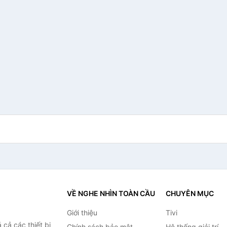
VỀ NGHE NHÌN TOÀN CẦU
CHUYÊN MỤC
Giới thiệu
Tivi
cả các thiết bị
Chính sách bảo mật
Hệ thống giải trí