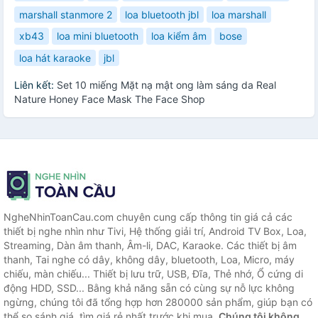
marshall stanmore 2
loa bluetooth jbl
loa marshall
xb43
loa mini bluetooth
loa kiểm âm
bose
loa hát karaoke
jbl
Liên kết:
Set 10 miếng Mặt nạ mật ong làm sáng da Real
Nature Honey Face Mask The Face Shop
NgheNhinToanCau.com chuyên cung cấp thông tin giá cả các
thiết bị nghe nhìn như Tivi, Hệ thống giải trí, Android TV Box, Loa,
Streaming, Dàn âm thanh, Âm-li, DAC, Karaoke. Các thiết bị âm
thanh, Tai nghe có dây, không dây, bluetooth, Loa, Micro, máy
chiếu, màn chiếu... Thiết bị lưu trữ, USB, Đĩa, Thẻ nhớ, Ổ cứng di
động HDD, SSD... Bằng khả năng sẵn có cùng sự nỗ lực không
ngừng, chúng tôi đã tổng hợp hơn 280000 sản phẩm, giúp bạn có
thể so sánh giá, tìm giá rẻ nhất trước khi mua.
Chúng tôi không