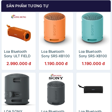
SẢN PHẨM TƯƠNG TỰ
Loa Bluetooth
Loa Bluetooth
Loa Bluetooth
Sony ULT FIELD
Sony SRS-XB100
Sony SRS-XB100
1 SRS-ULT10 -
- Hàng Chính
- Hàng Chính
2.990.000 đ
1.190.000 đ
1.190.000 đ
Hàng chính hãng
Hãng
Hãng
LOA SONY
Loa Bluetooth
Loa Bluetooth