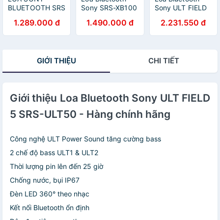
BLUETOOTH SRS
Sony SRS-XB100
Sony ULT FIELD
- XB100 - HÀNG
- Hàng chính
1 - Hàng Chính
1.289.000 đ
1.490.000 đ
2.231.550 đ
CHÍNH HÃNG
hãng
Hãng
GIỚI THIỆU
CHI TIẾT
Giới thiệu Loa Bluetooth Sony ULT FIELD
5 SRS-ULT50 - Hàng chính hãng
Công nghệ ULT Power Sound tăng cường bass
2 chế độ bass ULT1 & ULT2
Thời lượng pin lên đến 25 giờ
Chống nước, bụi IP67
Đèn LED 360° theo nhạc
Kết nối Bluetooth ổn định