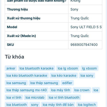
Sản phẩm có được bảo hành không?
Không
Thương hiệu
Sony
Xuất xứ thương hiệu
Trung Quốc
Model
Sony ULT FIELD 5 SR
Xuất xứ (Made in)
Trung Quốc
SKU
9669007947400
Từ khóa
anker
loa bluetooth karaoke
loa lg xboom
lg xboom
loa kéo bluetooth karaoke
loa kéo karaoke
loa sony
loa samsung
loa tháp samsung
edifier
loa tháp samsung mx-t40
loa máy tính
loa crown
loa
loa vi tinh
loa microlab
loa vi tính bluetooth
loa bluetooth
sony
loa máy tính để bàn
loa logitech