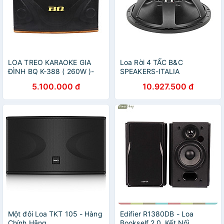
LOA TREO KARAOKE GIA
Loa Rời 4 TẤC B&C
ĐÌNH BQ K-388 ( 260W )-
SPEAKERS-ITALIA
Hàng chính hãng
15RBX100 (1 CÁI) – Hàng
5.100.000 đ
10.927.500 đ
Chính Hãng
Một đôi Loa TKT 105 - Hàng
Edifier R1380DB - Loa
Chính Hãng
Bookself 2.0, Kết Nối