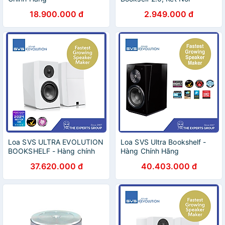
Bluetooth/RCA/Coaxial/Optical,
18.900.000 đ
2.949.000 đ
Công Suất 42W (Bản Quốc
Tế)- Hàng chính hãng
Loa SVS ULTRA EVOLUTION
Loa SVS Ultra Bookshelf -
BOOKSHELF - Hàng chính
Hàng Chính Hãng
hãng / Hàng nhập khẩu
37.620.000 đ
40.403.000 đ