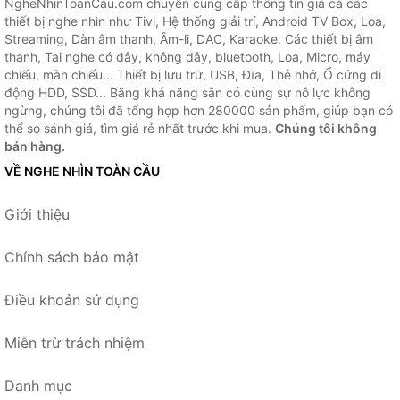
NgheNhinToanCau.com chuyên cung cấp thông tin giá cả các
thiết bị nghe nhìn như Tivi, Hệ thống giải trí, Android TV Box, Loa,
Streaming, Dàn âm thanh, Âm-li, DAC, Karaoke. Các thiết bị âm
thanh, Tai nghe có dây, không dây, bluetooth, Loa, Micro, máy
chiếu, màn chiếu... Thiết bị lưu trữ, USB, Đĩa, Thẻ nhớ, Ổ cứng di
động HDD, SSD... Bằng khả năng sẵn có cùng sự nỗ lực không
ngừng, chúng tôi đã tổng hợp hơn 280000 sản phẩm, giúp bạn có
thể so sánh giá, tìm giá rẻ nhất trước khi mua.
Chúng tôi không
bán hàng.
VỀ NGHE NHÌN TOÀN CẦU
Giới thiệu
Chính sách bảo mật
Điều khoản sử dụng
Miễn trừ trách nhiệm
Danh mục