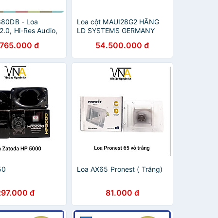
S880DB - Loa
Loa cột MAUI28G2 HÃNG
2.0, Hi-Res Audio,
LD SYSTEMS GERMANY
luetooth
(HÀNG CHÍNH HÃNG )
.765.000 đ
54.500.000 đ
Coaxial/Optical,
t 88W, Điều Khiển
Hàng chính hãng
50
Loa AX65 Pronest ( Trắng)
297.000 đ
81.000 đ