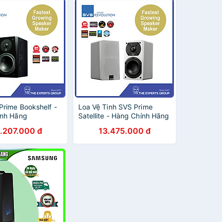
Prime Bookshelf -
Loa Vệ Tinh SVS Prime
ính Hãng
Satellite - Hàng Chính Hãng
.207.000 đ
13.475.000 đ