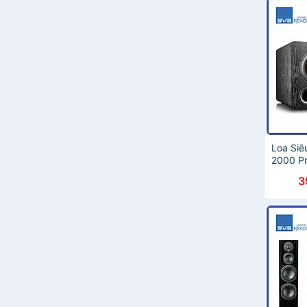
Loa Siê
2000 Pr
Hãng
3