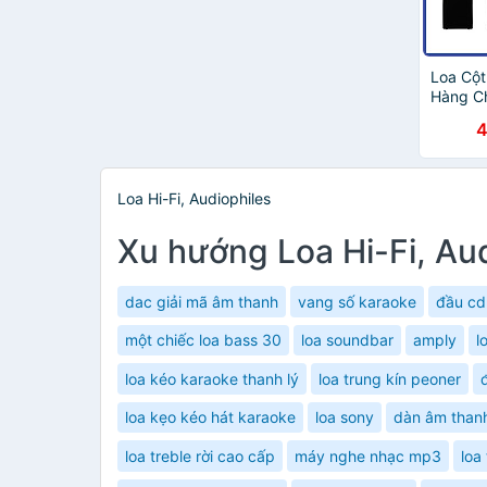
Loa Cột
Hàng C
4
Loa Hi-Fi, Audiophiles
Xu hướng Loa Hi-Fi, Au
dac giải mã âm thanh
vang số karaoke
đầu cd
một chiếc loa bass 30
loa soundbar
amply
l
loa kéo karaoke thanh lý
loa trung kín peoner
loa kẹo kéo hát karaoke
loa sony
dàn âm than
loa treble rời cao cấp
máy nghe nhạc mp3
loa