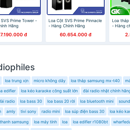
 SVS Prime Tower -
Loa Cột SVS Prime Pinnacle
Loa thá
hính Hãng
- Hàng Chính Hãng
- Hàng c
7.190.000 đ
60.654.000 đ
2
diophiles
loa trung xịn
micro không dây
loa tháp samsung mx-t40
má
oa edifier
loa kéo karaoke công suất lớn
đài radio nhật chính hãn
đài radio
loa bass 30
loa bass 20 rời
loa bluetooth mini
sound
h
amly
tivi sony
radio mini
loa súp điện bass 30
loa kéo ka
 thanh samsung
loa máy tính
loa
loa edifier r1080bt
wharfeda