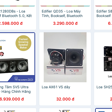
 R1280DBs - Loa
Edifier QD35 - Loa Máy
Edifier 
f Bluetooth 5.0, Kết
Tính, Bookself, Bluetooth
Bookself 
e
V5.3, Hi-Res Audio, Hi-Res
Kết Nối B
2.598.000 đ
3.290.000 đ
6
ial/Optical/Sub Out,
Audio Wireless, Hiệu Ứng
5.0/AUX/
ất 42W, Điều Khiển
Ánh Sáng, Công Suất 40W
Công Suấ
 Hàng chính hãng
- Hàng chính hãng
Từ Xa - 
ng Tâm SVS Ultra
Loa AX61 VS dây
Loa SH2
 Hàng Chính Hãng
6.939.000 đ
32.000 đ