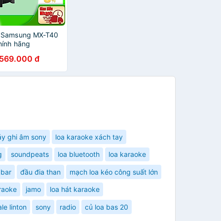
p Samsung MX-T40
hính hãng
.569.000 đ
y ghi âm sony
loa karaoke xách tay
g
soundpeats
loa bluetooth
loa karaoke
bar
đầu đia than
mạch loa kéo công suất lớn
raoke
jamo
loa hát karaoke
le linton
sony
radio
củ loa bas 20