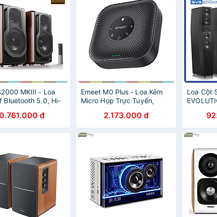
 S2000 MKIII - Loa
Emeet M0 Plus - Loa Kèm
Loa Cột
f Bluetooth 5.0, Hi-
Micro Họp Trực Tuyến,
EVOLUTI
IO, Công Suất
VoiceIA 4.2, Bluetooth 5.0,
chính hã
0.761.000 đ
2.173.000 đ
92
 Hàng chính hãng
Âm Thanh Full Duplex Cho
khẩu
Nhóm 8 Người - Hàng chính
hãng