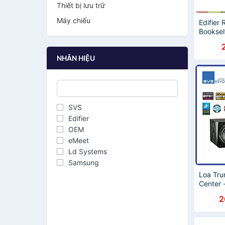
Thiết bị lưu trữ
Máy chiếu
Edifier
Booksel
Nối Lin
In/Coax
NHÃN HIỆU
Công Su
Từ Xa -
SVS
Edifier
OEM
eMeet
Ld Systems
Samsung
Loa Tru
Center -
2