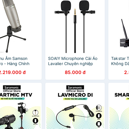
hàng nhập khẩu
Thu Âm Samson
SOAIY Microphone Cài Áo
Takstar 
o - Hàng Chính
Lavalier Chuyên nghiệp
Không D
KFW SK200 Cao Cấp -
Học, Văn
2.219.000 đ
85.000 đ
2
Hàng Nhập Khẩu
Karaoke 
100m - H