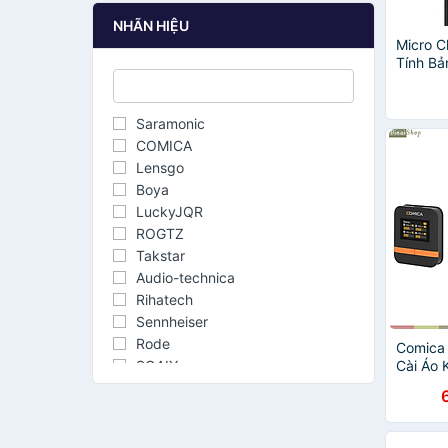
NHÃN HIỆU
Micro C
Tính Bả
Type-C 
Tương 
Điện Th
Saramonic
hãng
COMICA
Lensgo
Boya
LuckyJQR
ROGTZ
Takstar
Audio-technica
Rihatech
Sennheiser
Rode
Comica 
SOAIY
Cài Áo
Cho Máy
ZANSONG
Sử Dụng
Joyo
200m -
Samson