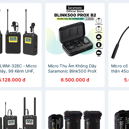
Hàng Chính Hãng
 LWM-328C - Micro
Micro Thu Âm Không Dây
Micro cổ
ây, 99 Kênh UHF,
Saramonic Blink500 ProX
thân 45
ng Liên Tục 5 Giờ,
B2 - Công Nghệ 2.4GHz -
MEF45D -
5.128.000 đ
6.500.000 đ
5
hính Hãng
Độ Trễ 8ms - Hàng Chính
Hãng