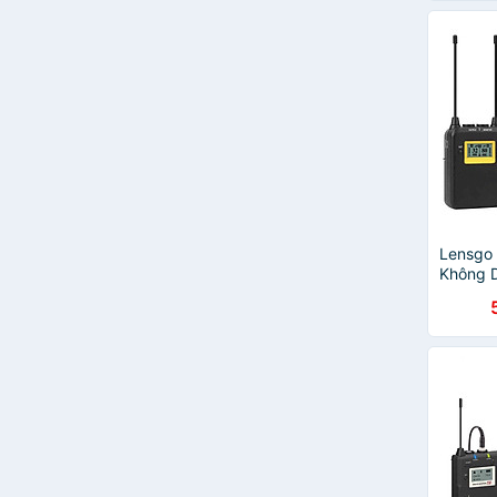
Lensgo
Không D
Hoạt Độ
Hàng C