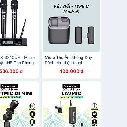
TS-3310UH - Micro
Micro Thu Âm không Dây
ây UHF Cho Phòng
Dành cho điện thoại
 Phòng, Sân Khấu,
Android Cổng Type C , máy
.586.000 đ
400.000 đ
Gia Đình, Phạm Vi
tính bảng chất lượng cao
àng Chính Hãng
Hỗ Trợ Quay Video
Livestream - hàng nhập
khẩu