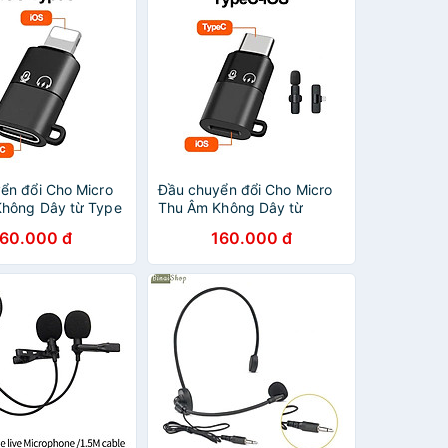
ển đổi Cho Micro
Đầu chuyển đổi Cho Micro
hông Dây từ Type
Thu Âm Không Dây từ
ghtningg (i.phone)
Lightningg (i.phone) sang
160.000 đ
160.000 đ
ang ios Jack Dây
Type C Từ ios Sang Type c
ÙNG CHO TAI
- Giao Màu Ngẫu Nhiên -
Hàng Nhập Khẩu
Hàng Nhập Khẩu