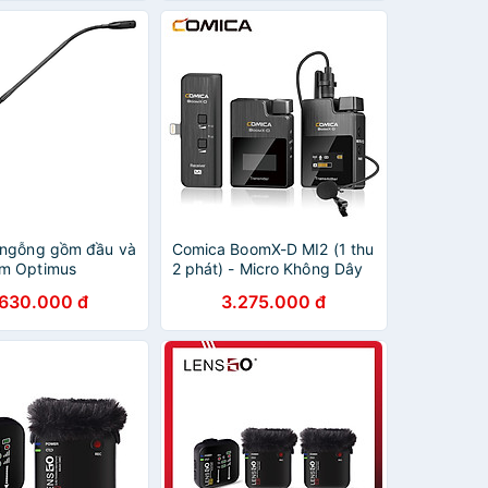
Podcast - Hàng Chính Hãng
 ngỗng gồm đầu và
Comica BoomX-D MI2 (1 thu
cm Optimus
2 phát) - Micro Không Dây
 Hàng chính hãng
Cổng Lightning Thu Âm Cho
.630.000 đ
3.275.000 đ
Các Thiết Bị iPhone, iPad,
iPod - Hàng chính hãng