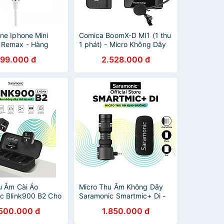
ne Iphone Mini
Comica BoomX-D MI1 (1 thu
 Remax - Hàng
1 phát) - Micro Không Dây
ng
Cổng Lightning Thu Âm Cho
199.000 đ
2.528.000 đ
Các Thiết Bị iPhone, iPad,
iPod - Hàng chính hãng
u Âm Cài Áo
Micro Thu Âm Không Dây
c Blink900 B2 Cho
Saramonic Smartmic+ Di -
ại & Máy Ảnh –
Kết Nối Điện Thoại Iphone /
.500.000 đ
1.850.000 đ
am/ Quay video/
Thiết bị IOS - Livestream/
-Hàng Chính Hãng
Phỏng Vấn/ Quay Video/