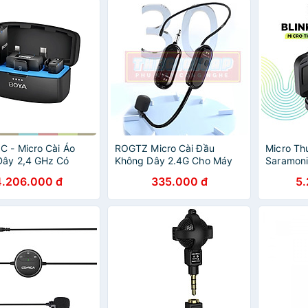
 - Micro Cài Áo
ROGTZ Micro Cài Đầu
Micro Th
Dây 2,4 GHz Có
Không Dây 2.4G Cho Máy
Saramoni
ăng Ghi Âm Tích
Trợ Giảng G03 - Hàng Nhập
B1 - Côn
4.206.000 đ
335.000 đ
5
ộ Nhớ 8GB Dành Cho
Khẩu
Độ Trễ 8
oại, Máy Ảnh, Máy
Hãng
Hàng chính hãng