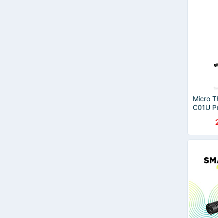
Behringe
BOSSINON
Earldom
eMeet
GoChek
HXSJ
KhoNCC
NOYAFA
Remax
Micro 
Ulanzi
C01U Pr
WIWU
Hãng
XM