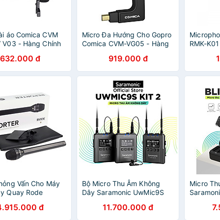
ài áo Comica CVM
Micro Đa Hướng Cho Gopro
Micropho
 V03 - Hàng Chính
Comica CVM-VG05 - Hàng
RMK-K01
Chính Hãng
Chính Hã
632.000 đ
919.000 đ
Phỏng Vấn Cho Máy
Bộ Micro Thu Âm Không
Micro Th
áy Quay Rode
Dây Saramonic UwMic9S
Saramoni
r - Hàng Chính
Kit2 - Xử Lý Âm Thanh Phát
Điện Tho
4.915.000 đ
11.700.000 đ
7
Sóng Chuyên Nghiệp -
Livestre
Quay Video/ Phỏng Vấn -
Podcast 