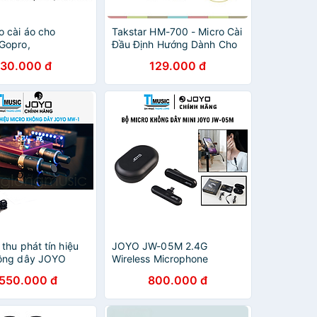
o cài áo cho
Takstar HM-700 - Micro Cài
Gopro,
Đầu Định Hướng Dành Cho
ne Micro kẹp áo
Giảng Dạy, Thuyết Trình,
30.000 đ
129.000 đ
ôi dùng cho điện
Biểu Diễn - Hàng chính
ptop, máy tính bảng
hãng
Nhập Khẩu
thu phát tín hiệu
JOYO JW-05M 2.4G
hông dây JOYO
Wireless Microphone
XLR MW-1 - JOYO
System-Bộ Micro Không
.550.000 đ
800.000 đ
rophone wireless
Dây Dùng Cho Thu Âm,
 Hàng chính hãng
Livesteam, Phỏng Vấn -
Hàng chính hãng