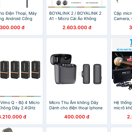
ho Điện Thoại, Máy
BOYALINK 2 / BOYALINK 2
Cặp micr
ng Android Cổng
A1 - Micro Cài Áo Không
Camera, 
Thu Âm To, Rõ,
Dây 2.4GHz Cho IOS,
Smartpho
300.000 đ
2.603.000 đ
3
Thích Nhiều Dòng
Android, Máy Ảnh, Phạm Vi
thu âm đ
oại - Hàng chính
Thu 300m - Hàng chính
thoại, la
hãng
- Hàng 
Vimo Q - Bộ 4 Micro
Micro Thu Âm không Dây
Hệ thống 
 Không Dây 2.4GHz
Dành cho điện thoại Iphone
micrô k
 Ảnh, Điện Thoại,
IOS Cổng Lightningg , máy
5.8ghz 
6.210.000 đ
400.000 đ
2
 8 Giờ, Phạm Vi
tính bảng PC Laptop Máy
MW-1 Mic
 Hàng chính hãng
Ảnh chất lượng cao Hỗ Trợ
system -
Quay Video Livestream -