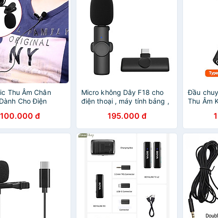
ic Thu Âm Chân
Micro không Dây F18 cho
Đầu chuy
Dành Cho Điện
điện thoại , máy tính bảng ,
Thu Âm K
Máy Quay, Máy Trợ
android , ios chất lượng cao
C sang Li
100.000 đ
195.000 đ
- Hàng Nhập Khẩu
- hàng nhập khẩu
type c s
KHÔNG D
NGHE - 