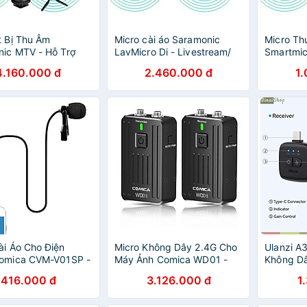
t Bị Thu Âm
Micro cài áo Saramonic
Micro Th
ic MTV - Hỗ Trợ
LavMicro Di - Livestream/
Smartmic
deo Ổn Định Trên
Phỏng Vấn/ Quay VLog -
Thoại, M
4.160.000 đ
2.460.000 đ
1
oại - Hàng Chính
Chuyên Dùng Cho Điện
bị Ios C
Thoại - Hàng Chính Hãng
Livestre
Podcast 
ài Áo Cho Điện
Micro Không Dây 2.4G Cho
Ulanzi A3
Comica CVM-V01SP -
Máy Ảnh Comica WD01 -
Không Dâ
hính Hãng
Hàng Chính Hãng
Phạm Vi 
416.000 đ
3.126.000 đ
1
Thoại, M
Hàng chí