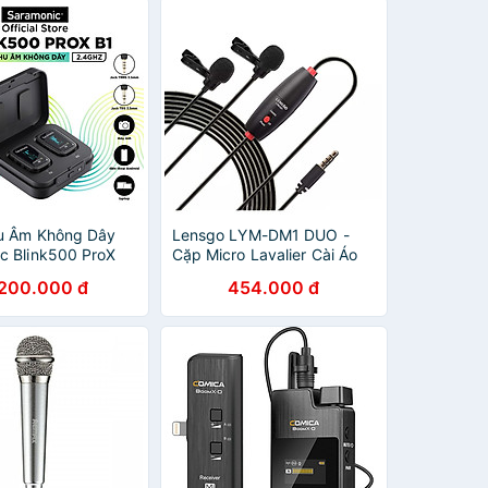
u Âm Không Dây
Lensgo LYM-DM1 DUO -
c Blink500 ProX
Cặp Micro Lavalier Cài Áo
g Nghệ 2.4GHz -
Có Dây, Thu Âm Đa Hướng
.200.000 đ
454.000 đ
ms - Hàng Chính
Cho Smartphone, Máy Ảnh,
Máy Quay, PC (6m) - Hàng
chính hãng