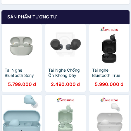
SẢN PHẨM TƯƠNG TỰ
Tai Nghe
Tai Nghe Chống
Tai nghe
Bluetooth Sony
Ồn Không Dây
Bluetooth True
WF-1000XM5
Sony WF-C710N
Wireless Sony
5.799.000 đ
2.490.000 đ
5.990.000 đ
(Pin 8h, Chống
- Hàng Chính
LinkBuds Open
Ồn Chủ Động) -
Hãng
WF-L910 - Hàng
Hàng Chính Hãng
chính hãng