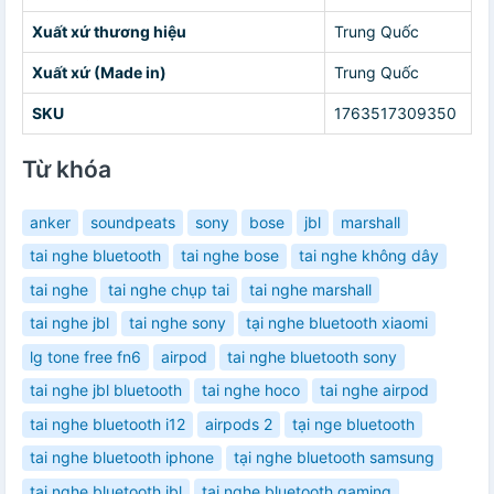
Xuất xứ thương hiệu
Trung Quốc
Xuất xứ (Made in)
Trung Quốc
SKU
1763517309350
Từ khóa
anker
soundpeats
sony
bose
jbl
marshall
tai nghe bluetooth
tai nghe bose
tai nghe không dây
tai nghe
tai nghe chụp tai
tai nghe marshall
tai nghe jbl
tai nghe sony
tại nghe bluetooth xiaomi
lg tone free fn6
airpod
tai nghe bluetooth sony
tai nghe jbl bluetooth
tai nghe hoco
tai nghe airpod
tai nghe bluetooth i12
airpods 2
tại nge bluetooth
tai nghe bluetooth iphone
tại nghe bluetooth samsung
tai nghe bluetooth jbl
tại nghe bluetooth gaming