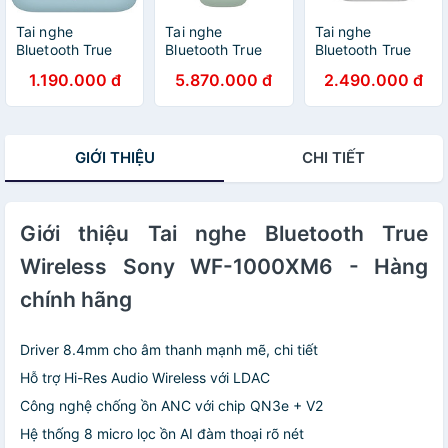
Tai nghe
Tai nghe
Tai nghe
Bluetooth True
Bluetooth True
Bluetooth True
Wireless Sony
Wireless Sony
Wireless Sony
1.190.000 đ
5.870.000 đ
2.490.000 đ
WF-C510 - Hàng
LinkBuds Fit WF-
WF-C710N -
chính hãng
LS910N - Hàng
Hàng chính hãng
chính hãng
GIỚI THIỆU
CHI TIẾT
Giới thiệu Tai nghe Bluetooth True
Wireless Sony WF-1000XM6 - Hàng
chính hãng
Driver 8.4mm cho âm thanh mạnh mẽ, chi tiết
Hỗ trợ Hi-Res Audio Wireless với LDAC
Công nghệ chống ồn ANC với chip QN3e + V2
Hệ thống 8 micro lọc ồn AI đàm thoại rõ nét